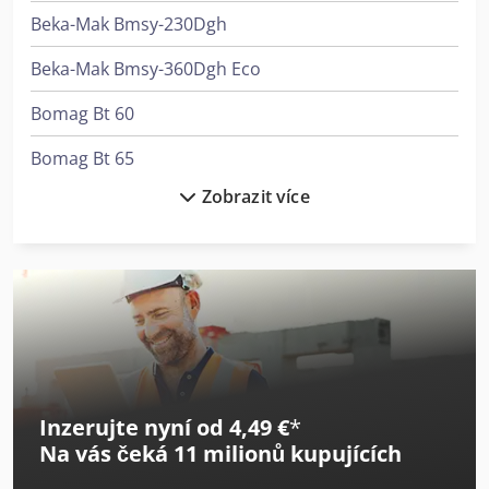
Beka-Mak Bmsy-230Dgh
Beka-Mak Bmsy-360Dgh Eco
Bomag Bt 60
Bomag Bt 65
Zobrazit více
Bomag Bvp 18/45
Bomar Easycut 275.230 Dg
Bomar Ergonomic 320.258 Dgh
Bomar Ergonomic 340.278 Dg
Bomar Ergonomic 340.278 Dgh
Inzerujte nyní od 4,49 €
*
Bomar Individual 520.360 Dgh
Na vás čeká
11 milionů kupujících
Bomar Individual 620.460 Dgh