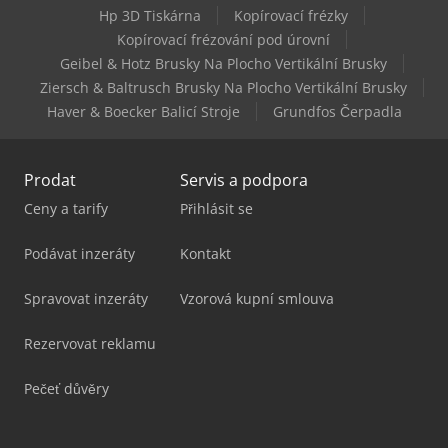
Hp 3D Tiskárna
Kopírovací frézky
Lvd Ppeb 400/61
Kopírovací frézování pod úrovní
Geibel & Hotz Brusky Na Plocho Vertikální Brusky
Weiler Commodor 180 Gsd
Ziersch & Baltrusch Brusky Na Plocho Vertikální Brusky
Haver & Boecker Balicí Stroje
Grundfos Čerpadla
Prodat
Servis a podpora
Ceny a tarify
Přihlásit se
Podávat inzeráty
Kontakt
Spravovat inzeráty
Vzorová kupní smlouva
Rezervovat reklamu
Pečeť důvěry