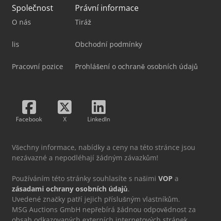
Společnost
Právní informace
O nás
Tiráž
lis
Obchodní podmínky
Pracovní pozice
Prohlášení o ochraně osobních údajů
Facebook
X
LinkedIn
Všechny informace, nabídky a ceny na této stránce jsou
nezávazné a nepodléhají žádným závazkům!
Používáním této stránky souhlasíte s našimi
VOP
a
zásadami ochrany osobních údajů
.
Uvedené značky patří jejich příslušným vlastníkům.
MSG Auctions GmbH nepřebírá žádnou odpovědnost za
obsah odkazovaných externích internetových stránek.