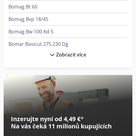
Bomag Bt 60
Bomag Bvp 18/45
Bomag Bw 100 Ad-5
Bomar Basicut 275.230 Dg
Zobrazit více
Bomar Easycut 275.230 Dg
Bomar Ergonomic 320.258 Dgh
Bomar Ergonomic 340.278 Dg
Bomar Ergonomic 340.278 Dgh
Bomar Individual 520.360 Dgh
Inzerujte nyní od 4,49 €
*
Bomar Individual 620.460 Dgh
Na vás čeká
11 milionů kupujících
Bomar Proficut 275.230 Dg