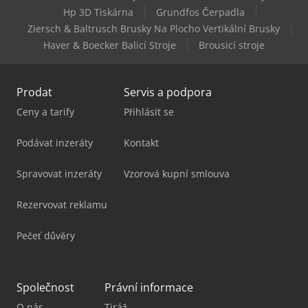
Hp 3D Tiskárna
Grundfos Čerpadla
Still Rx 50-10/C
Ziersch & Baltrusch Brusky Na Plocho Vertikální Brusky
Haver & Boecker Balicí Stroje
Brousicí stroje
Prodat
Servis a podpora
Ceny a tarify
Přihlásit se
Podávat inzeráty
Kontakt
Spravovat inzeráty
Vzorová kupní smlouva
Rezervovat reklamu
Pečeť důvěry
Společnost
Právní informace
O nás
Tiráž