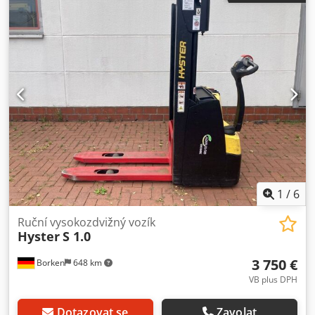
dobrý Vizuální stav: dobrý Pro více informací kontaktujte
Bas Sindorf.
1
/
6
Ruční vysokozdvižný vozík
Hyster
S 1.0
3 750 €
Borken
648 km
VB plus DPH
Dotazovat se
Zavolat