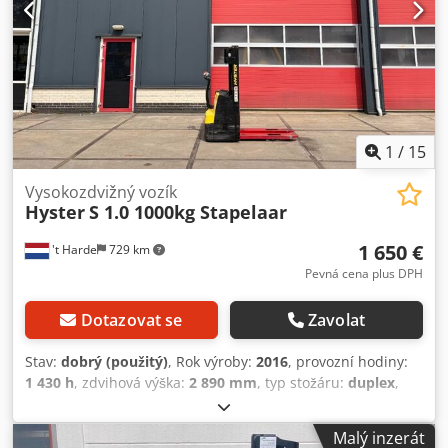
1
/
15
Vysokozdvižný vozík
Hyster
S 1.0 1000kg Stapelaar
1 650 €
't Harde
729 km
Pevná cena plus DPH
Dotazovat se
Zavolat
Stav:
dobrý (použitý)
, Rok výroby:
2016
, provozní hodiny:
1 430 h
, zdvihová výška:
2 890 mm
, typ stožáru:
duplex
,
napětí baterie:
24 V
, délka vidlic:
1 200 mm
, Vlastní
hmotnost: 940 kg Nosnost: 1 000 kg Síťové napětí: 220 V
Malý inzerát
Označení CE: ano Cedpfezayy Aox Abhsrf Technický stav: