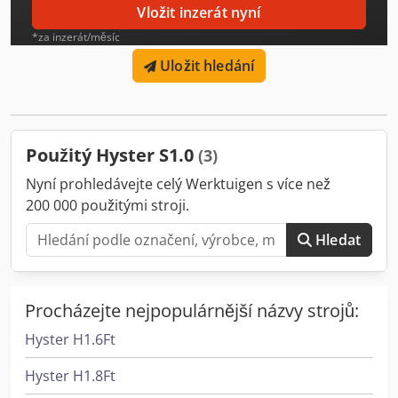
pneumatik: 85 x 75 mm Stav zadních pneumatik: 60 - 80 %
Vložit inzerát nyní
Baterie napětí: 24V Baterie kapacita: 150Ah Výrobce
*za inzerát/měsíc
baterie: Hawker Aquamatic Typ baterie: PzS Rok výroby
baterie: 2015 Stav baterie: 80 - 100 % Popis: Startování
Uložit hledání
klíčovým spínačem, standardní provedení, vyjímání baterie
shora, ochranná mříž stožáru z drátěného pletiva, 1
hydraulická funkce, proporcionální ovládání
zdvihu/spouštění na ojové hlavici,
Použitý Hyster S1.0
(3)
Nyní prohledávejte celý Werktuigen s více než
200 000 použitými stroji.
Hledat
Procházejte nejpopulárnější názvy strojů:
Hyster H1.6Ft
Hyster H1.8Ft