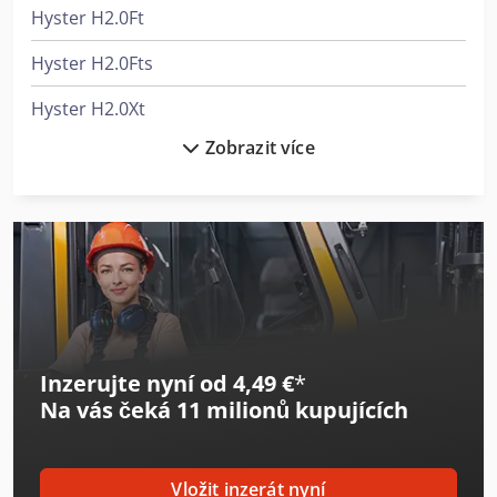
Hyster H2.0Ft
Hyster H2.0Fts
Hyster H2.0Xt
Zobrazit více
Hyster H2.5Ft
Hyster H3.0Ft
Hyster H3.0Xt
Hyster H3.5Ft
Hyster H3.5Ut
Inzerujte nyní od 4,49 €
*
Hyster H5.0Ft
Na vás čeká
11 milionů kupujících
Hyster H5.5Ft
Hyster H7.0Ft
Vložit inzerát nyní