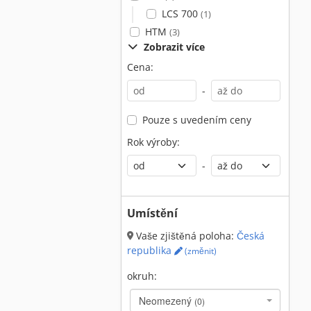
LCS 700
(1)
HTM
(3)
Zobrazit více
Cena:
-
Pouze s uvedením ceny
Rok výroby:
-
Umístění
Vaše zjištěná poloha:
Česká
republika
(změnit)
okruh:
Neomezený
(0)