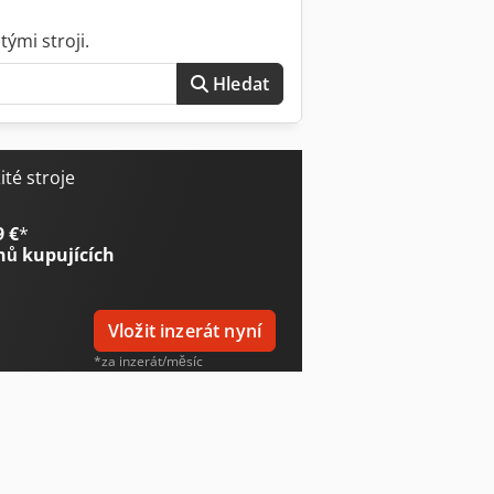
ými stroji.
Hledat
té stroje
9 €
*
nů kupujících
Vložit inzerát nyní
*za inzerát/měsíc