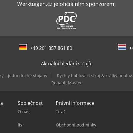
Werktuigen.cz je oficiálním sponzorem:
+49 201 857 861 80
+
Aktuální hledání strojů:
ky – jednoduché stojany
Rychlý hoblovací stroj & krátký hoblova
Renault Master
ra
Společnost
Právní informace
O nás
Tiráž
lis
Obchodní podmínky