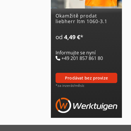
Okamžitě prodat
liebherr ltm 1060-3.1
od
4,49 €
*
Informujte se nyní
+49 201 857 861 80
prodávat bez provize
*za inzerát/měsíc