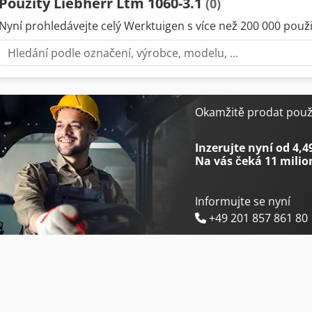
Použitý Liebherr Ltm 1060-3.1
(0)
Nyní prohledávejte celý Werktuigen s více než 200 000 použit
Okamžitě prodat použi
Inzerujte nyní od 4,4
Na vás čeká
11 milio
Informujte se nyní
+49 201 857 861 80