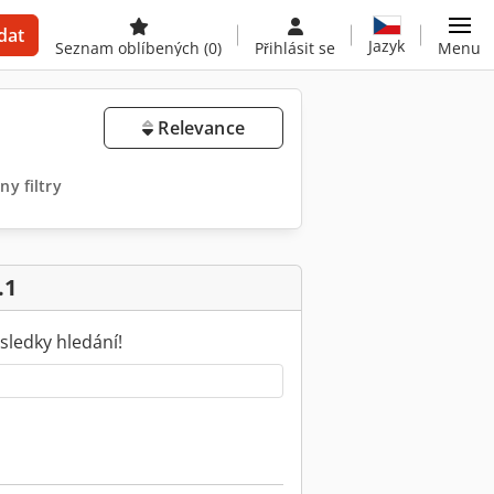
dat
Jazyk
Seznam oblíbených
(0)
Přihlásit se
Menu
Relevance
y filtry
.1
sledky hledání!