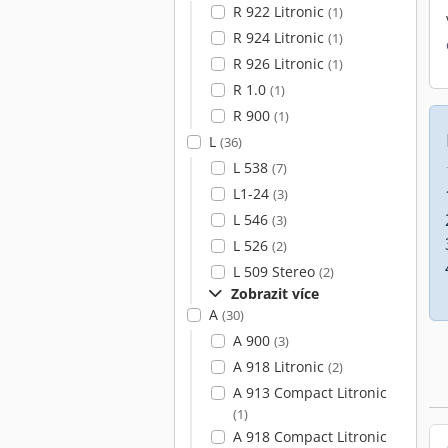
R 922 Litronic
(1)
R 924 Litronic
(1)
R 926 Litronic
(1)
R 1.0
(1)
R 900
(1)
L
(36)
L 538
(7)
L1-24
(3)
L 546
(3)
L 526
(2)
L 509 Stereo
(2)
Zobrazit více
A
(30)
A 900
(3)
A 918 Litronic
(2)
A 913 Compact Litronic
(1)
A 918 Compact Litronic