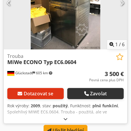
1
/
6
Trouba
MiWe
ECONO Typ EC6.0604
3 500 €
Glückstadt
605 km
Pevná cena plus DPH
Dotazovat se
Zavolat
Rok výroby:
2009
, stav:
použitý
, Funkčnost:
plně funkční
,
Spolehlivý MIWE EC6.0604. Trouba - použitá, ale ve
výborném stavu! Prodám udržovaný, používaný MIWE
ECONO typ EC6.0604 se spodní skříňkou a parní a digestoří,
Uložit hledání
rok výroby 2009. Technické údaje: • Spotřeba energie: 9,5