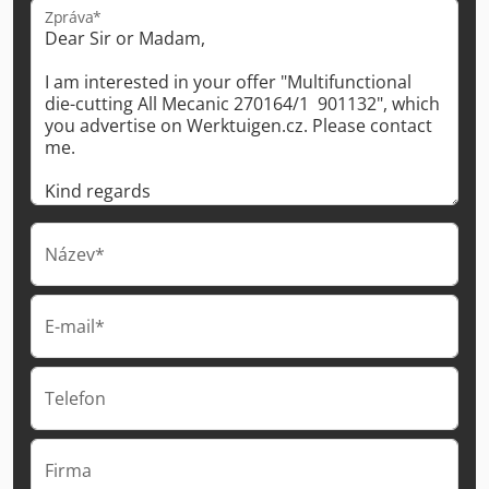
Zpráva*
Název*
E-mail*
Telefon
Firma