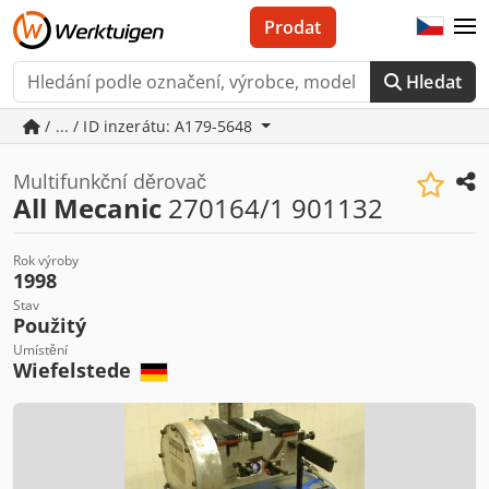
Prodat
Hledat
/ ... / ID inzerátu: A179-5648
Multifunkční děrovač
All Mecanic
270164/1 901132
Rok výroby
1998
Stav
Použitý
Umístění
Wiefelstede