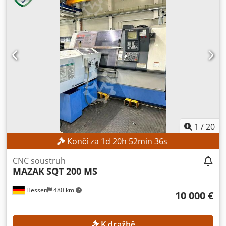
HAINBUCH: do 65 mm Hlavní vřeteno Maximální otáčky
vřetene: 3 000 ot./min Výkon hlavního vřetenového motoru:
11 / 15 kW Hlavní revolverová hlava Počet nástrojových
pozic: 8 Upínání nástrojů: VDI 30 Maximální pracovní zdvih
osy Z: 50 mm Rychlost posuvu: 15 m/min Posuvová síla: 6
790 N Doplňková spodní revolverová hlava Počet
nástrojových pozic: 8 Upínání nástrojů: VDI 20
Dwodpfjzpximex Aicoa Křížový suport Počet horizontálních
suportů: 2 Pracovní zdvih os X1/X2: max. 70 mm Pracovní
zdvih osy Z1: max. 230 mm Posuvová síla os X1/X2: 8 000 N
při 50 bar Vertikální suport Počet vertikálních suportů: 2
Pracovní zdvih os X3/X4: max. 70 mm Ruční nastavení
1
/
20
délky: 50 mm Rychlost posuvu: 15 m/min Posuvová síla os
Končí za
1
d
20
h
52
min
35
s
X1/X2: 8 000 N při 50 bar TECHNICKÉ ÚDAJE STROJE
Rozměry a hmotnost Výška stroje: 1 700 mm Půdorys: 2 900
CNC soustruh
x 1 700 mm Hmotnost stroje: 4 100 kg
MAZAK
SQT 200 MS
Hessen
480 km
10 000 €
K dražbě