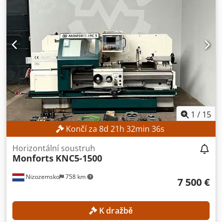
TECHNICKÉ SPECIFIKACE Průměr otáčení nad ložem: 890
mm Průměr otáčení nad suportem: 490 mm Průměr
otáčení ve výsuvném loži: 1 060 mm Rozsah otáček vřetene:
3,7 – 1 000 ot./min Průchod vřetene: 155 mm Výška středů:
445 mm Vzdálenost mezi středy: 3 000 mm Šířka lože: 700
mm Maximální hmotnost obrobku: 5 000 kg
Dwedpjzrmrbsfx Aicoa DETAILY STROJE Řízení: Konvenční
Digitální ukazatel polohy: Fagor Příkon: 30 kW Rozměry a
hmotnost Rozměry (D x Š x V): 5 100 x 1 800 x 1 950 mm
Hmotnost stroje: 7 500 kg VYBAVENÍ Tříčelisťové sklíčidlo
Rychloupínací držák Pevná podpěra Digitální ukazatel
1
/
15
polohy Fagor Výsuvné lože Označení CE Dokumentace
Končí za
8
d
21
h
32
min
35
s
Horizontální soustruh
Monforts
KNC5-1500
Nizozemsko
758 km
7 500 €
K dražbě