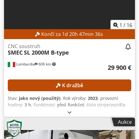
a šesti bubnových slidech PODROBNOSTI O STROJI
Provozní hodiny: 98 119 h Hodiny vřetena: 63 040 h
VYBAVENÍ Odprašovací zařízení Vysokotlaké chladicí
zařízení Podavač tyčí Frézovací jednotka Dwodpfx
1
/
16
Aozrgnpoicoa Dvě příčné vrtací jednotky Upínací kleštiny
Končí za
1
d
20
h
47
min
35
s
Náhradní díly Elektronické komponenty pro ovládací skříň
Nové pevné čelní vřeteno
CNC soustruh
SMEC
SL 2000M B-type
Lombardia
606 km
29 900 €
K dražbě
Stav:
jako nový (použitý)
, Rok výroby:
2023
, provozní
hodiny:
3 h
, Funkčnost:
plně funkční
, číslo stroje/vozidla:
S2000BM-00308
, průměr soustružení nad příčným
suportem:
360 mm
, soustružnická délka:
540 mm
,
Aukce
soustružnický průměr:
360 mm
, maximální otáčky vřetene:
4 500 ot./min
, pojezdová dráha osy X:
210 mm
, pojezd osy
Z:
600 mm
, průchod tyče:
68 mm
, Pouze 3 provozní hodiny