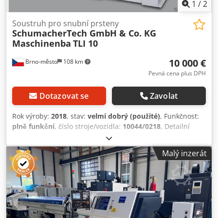
1
/
2
Soustruh pro snubní prsteny
SchumacherTech GmbH & Co. KG
Maschinenba
TLI 10
10 000 €
Brno-město
108 km
Pevná cena plus DPH
Dotazovat se
Zavolat
Rok výroby:
2018
, stav:
velmi dobrý (použité)
, Funkčnost:
plně funkční
, číslo stroje/vozidla:
10044/0218
, Detailní
fotografie a produktové specifikace naleznete v PDF
souboru v příloze. Soustruhy jsou speciálně navrženy pro
Malý inzerát
zpracování snubních prstenů a náramků. Oddělení
vnitřního a vnějšího obrábění na dva stroje zajišťuje
vysokou produktivitu. Veškeré potřebné soustružnické
operace (rovinné obrábění, rádiusy, boční obrábění a
srážení hran) lze provádět postupně bez nutnosti úprav
nebo přestavby strojů. Technické parametry: TLI 10