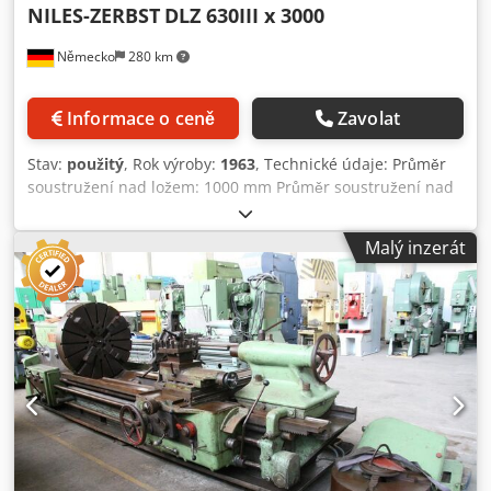
NILES-ZERBST
DLZ 630III x 3000
Německo
280 km
Informace o ceně
Zavolat
Stav:
použitý
, Rok výroby:
1963
, Technické údaje: Průměr
soustružení nad ložem: 1000 mm Průměr soustružení nad
podpěrní hlavou: 620 mm Djdpfou Ix Arox Aicswa Délka
soustružení: 3150 mm Vzdálenost mezi hroty: 3150 mm
Malý inzerát
Průměr soustružení v oblasti lůžka: 1200 mm Délka lůžka:
800 mm Hmotnost stroje přibližně: 11,5 t Rozměry stroje
přibližně (délka x šířka x výška): 7,5 x 1,5 x 1,7 m včetně 2
podpěr a různých hrotů *