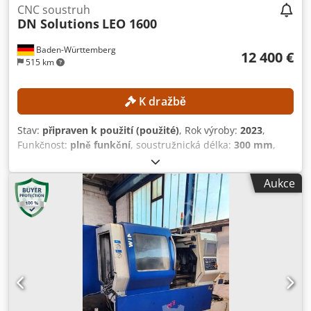
CNC soustruh
DN Solutions
LEO 1600
Baden-Württemberg
12 400 €
515 km
K dražbě
Stav:
připraven k použití (použité)
, Rok výroby:
2023
,
Funkčnost:
plně funkční
, soustružnická délka:
300 mm
,
soustružnický průměr:
300 mm
, vřetenový otvor:
52 mm
,
maximální otáčky vřetene:
4 500 ot./min
, model
Aukce
regulátoru:
FANUC CNC
, Stroj si můžete prohlédnout po
předchozí domluvě s dodací lhůtou tří dnů. TECHNICKÉ
SPECIFIKACE Maximální průměr soustružení: přibližně 300
mm Maximální délka soustružení: přibližně 300 mm
Průměr otvoru vřetene: přibližně 52 mm Maximální otáčky
hlavního vřetene: 4 500 ot./min Revolver na nástroje: 12
stanic Opakovatelná přesnost: 0,003 mm INFORMACE O
STROJI Řízení: FANUC CNC Hmotnost stroje: přibližně 2 200
kg Provozní hodiny: přibližně 6 458 h Hodiny vřetene: