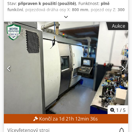
Stav:
připraven k použití (použité)
, Funkčnost:
plně
funkční
, pojezdová dráha osy X:
800 mm
, pojezd osy Z:
300
mm
, vnější průměr sklíčidla:
250 mm
, vřetenový otvor:
79
mm
, počet pozic ve zásobníku nástrojů:
12
, Bez minimální
Aukce
ceny – zaručený prodej za nejvyšší nabídku! TECHNICKÉ
ÚDAJE Průjezd osy X: 800 mm Průjezd osy Z: 300 mm
Průměr upínacího unašeče: 250 mm Dwedpfxozpxf Uo
Aicea Vřetenová hlava: 170 h5 Průměr vřetene v předním
ložisku: 120 mm Průměr vřetenového otvoru: 79 mm Počet
pozic pro nástroje: 12 VYBAVENÍ Osa C
1
/
5
Končí za
1
d
21
h
12
min
35
s
Vícevřetenový stroj