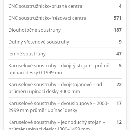
CNC soustružnicko-brusná centra
4
CNC soustružnicko-frézovací centra
571
Dlouhotočné soustruhy
187
Dutiny vřetenové soustruhy
9
Jemné soustruhy
47
Karuselové soustruhy – dvojitý stojan – průměr
5
upínací desky 0-1999 mm
Karuselové soustruhy – dvojstojanové – od
22
průměru upínací desky 4000 mm
Karuselové soustruhy – dvousloupové – 2000–
17
2999 mm průměr upínací desky
Karuselové soustruhy – jednoduchý stojan –
12
průměr upínací desky 1300–1499 mm