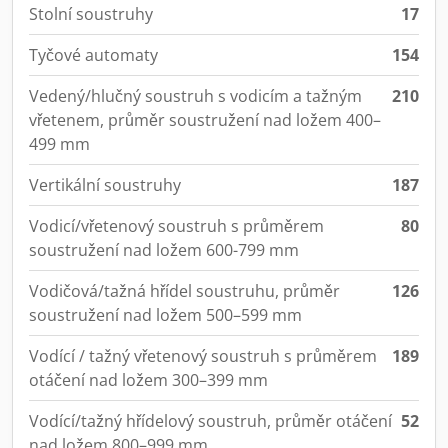
Stolní soustruhy
17
Tyčové automaty
154
Vedený/hlučný soustruh s vodicím a tažným
210
vřetenem, průměr soustružení nad ložem 400–
499 mm
Vertikální soustruhy
187
Vodicí/vřetenový soustruh s průměrem
80
soustružení nad ložem 600-799 mm
Vodičová/tažná hřídel soustruhu, průměr
126
soustružení nad ložem 500–599 mm
Vodící / tažný vřetenový soustruh s průměrem
189
otáčení nad ložem 300–399 mm
Vodící/tažný hřídelový soustruh, průměr otáčení
52
nad ložem 800–999 mm