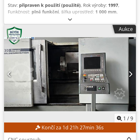
Stav:
připraven k použití (použité)
, Rok výroby:
1997
,
Funkčnost:
plně funkční
, šířka uprostřed:
1 000 mm
,
průměr soustružení nad ložem suportu:
570 mm
, průměr
otáčení nad příčným suportem:
340 mm
, výška středu:
280
Aukce
mm
, maximální otáčky vřetene:
2 500 ot./min
, Žádná
minimální cena – garantovaný prodej za nejvyšší nabídku!
TECHNICKÉ ÚDAJE Rozsah otáček vřetena: 0 – 2 500 ot./min.
Průměr soustružení: 500 mm Průměr soustružení nad
ložem: 570 mm Průměr soustružení nad podpěrou: 340
mm Výška středů: 280 mm Vzdálenost mezi středy: 1 000
mm VYBAVENÍ Příslušenství (viz obrázky) Djdpfezpxglox
Aicewa
1
/
9
Končí za
1
d
21
h
27
min
35
s
CNC soustruh