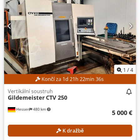
1
/
4
Končí za
1
d
21
h
22
min
35
s
Vertikální soustruh
Gildemeister
CTV 250
Hessen
480 km
5 000 €
K dražbě