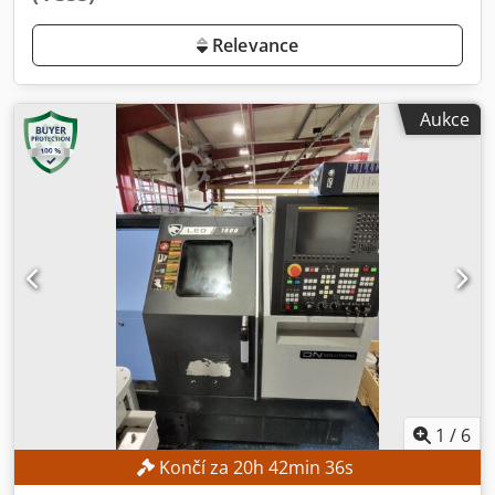
Relevance
Aukce
1
/
6
Končí za
20
h
42
min
35
s