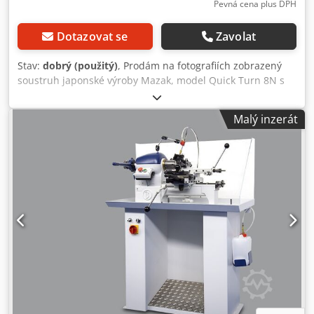
nástrojů - Náhradní šneky pro odvodník třísek - Montážní
Pevná cena plus DPH
zařízení pro nastavení válce ochranného krytu - Různé
náhradní díly
Dotazovat se
Zavolat
Stav:
dobrý (použitý)
, Prodám na fotografiích zobrazený
soustruh japonské výroby Mazak, model Quick Turn 8N s
řízením Mazatrol T32-2. Stroj je vybaven podavačem tyčí a
kleštinovým sklíčidlem. Zajišťujeme nakládku stroje na
Malý inzerát
místě. Cena uvedena bez DPH 23%. Dwodpezc Ri Tefx
Aicoa Průměr soustružení: 160 mm Maximální délka
soustružení: 285 mm Průchod vřetena: 40 mm Maximální
otáčky: 6000 ot/min Revolver s 8 pozicemi Koník v sadě
Sonda měření nástroje Hmotnost: 2700 kg