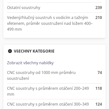
Ostatní soustruhy
239
Vedený/hlučný soustruh s vodicím a tažným
210
vřetenem, průměr soustružení nad ložem 400–
499 mm
VšECHNY KATEGORIE
Zobrazit všechny nabídky
CNC soustruhy od 1000 mm průměru
74
soustružení
CNC soustruhy s průměrem otáčení 200–249
118
mm
CNC soustruhy s průměrem otáčení 300–349
124