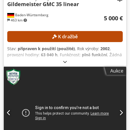
Gildemeister
GMC 35 linear
Baden-Württemberg
5 000 €
463 km
K dražbě
Stav:
připraven k použití (použité)
, Rok výroby:
2002
,
provozní hodiny:
63 040 h
, Funkčnost:
plně funkční
, Žádná
minimální cena – zaručený prodej za nejvyšší nabídku!
TECHNICKÉ ÚDAJE Konfigurace stroje Horní lineární slid: 2
Aukce
kusy Frézovací jednotka: 1 kus Příčné vrtací jednotky: 2 kusy
Pevné čelní vřeteno: 1 kus Pracovní jednotky Bubnová
jednotka 6: Pohyb možný pouze v ose X Čelní pozice 1:
Rotující, pevné vřeteno, pohyb možný pouze dopředu a
dozadu Čelní pozice 2 až 4: Rotující, plně ovladatelná
vřetena Čelní pozice 5: Vnitřní osa pro obrábění vnitřních
kontur a poloměrů Čelní pozice 6: Poháněné vřeteno s
pohyblivým zadním suportem a dvěma nástroji, pohyb
možný směrem k pozorovateli Elektronická plná výbava
Elektronicky ovládané pomocné pohony na čelních pozicích