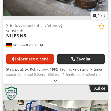
1
/
7
Středový soustruh a vřetenový
soustruh
NILES
N8
Německo
280 km
Informace o ceně
Zavolat
Stav:
použitý
, Rok výroby:
1952
, Technické detaily: Průměr
soustružení nad ložem: 1000 mm Průměr soustružení nad
suportem: 520 mm Dwsdpfxou Tq U Ij Aicsa Délka
soustružení: 2500 mm Zdvižný pohyb suportu v ose Z:
Aukce
rovinný: cca 500 mm Zdvižný pohyb suportu v ose Z: horní
suport: cca 300 mm Výška středu: 300 mm Průměr vřetene:
90 mm Rozsah otáček: 3,2 – 382 / 22 kroků ot./min Rozsah
posuvu v ose X: podélný: 0,213 – 2,67 / 36 kroků m/min
Rozsah posuvu v ose Y: příčný: 0,070 – 1,11 / 36 kroků