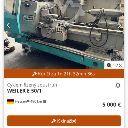
točivý moment: 35 Nm Rozsah otáček: 25–4 500 ot./min
Pohyblivé dráhy Pohybová dráha osy X: 190 mm Pohybová
dráha osy Z: 575 mm Pohybová dráha osy B: 585 mm
Rychlosti posuvu Rychlý posuv osy X: 30 m/min Rychlý
posuv osy Z: 30 m/min Rychlý posuv osy B: 18 m/min
Rozsahy posuvu Posuv osy X/Z: 0–5 000 mm/min Posuv osy
C: 1–2 000 ot./min DETaily STROJE Řízení: Mazatrol PC
Fusion CNC 640T VYBAVENÍ Protivřeteno Dwedpfozpxgxex
Aicoa Podavač tyčí
1
/
8
Končí za
1
d
21
h
32
min
35
s
Cyklem řízený soustruh
WEILER
E 50/1
Hessen
480 km
5 000 €
K dražbě