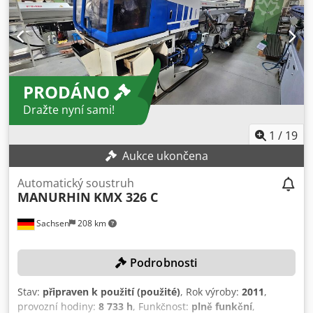
m/min Upínací kužel pinoly lunety: MK 6 Celkový příkon: 22
Hmotnost stroje: cca 8,2 t Rozměry stroje (d x š x v): cca 5,3
x 1,6 x 1,6 m Rozměry pro přepravu: cca 5,5 x 1,7 x 1,6 m
Výbava: Rovinná deska průměru 1000 mm Čtyřhranný
držák soustružnických nožů Lyneta průměru 250 mm,
PRODÁNO
uzavřená Příslušenství: Tříčelisťové sklíčidlo průměru 630 *
Dražte nyní sami!
1
/
19
Aukce ukončena
Automatický soustruh
MANURHIN
KMX 326 C
Sachsen
208 km
Podrobnosti
Stav:
připraven k použití (použité)
, Rok výroby:
2011
,
provozní hodiny:
8 733 h
, Funkčnost:
plně funkční
,