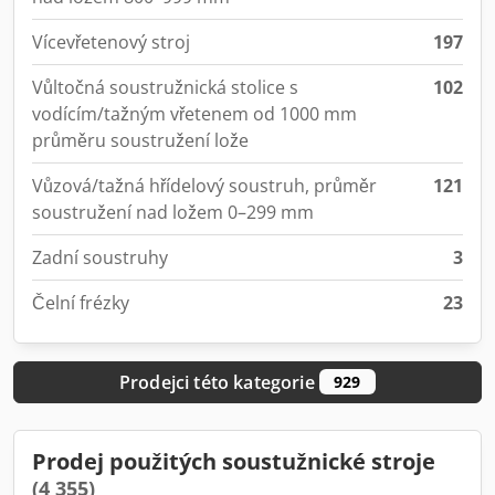
Vícevřetenový stroj
197
Vůltočná soustružnická stolice s
102
vodícím/tažným vřetenem od 1000 mm
průměru soustružení lože
Vůzová/tažná hřídelový soustruh, průměr
121
soustružení nad ložem 0–299 mm
Zadní soustruhy
3
Čelní frézky
23
Prodejci této kategorie
929
Prodej použitých soustužnické stroje
(4 355)