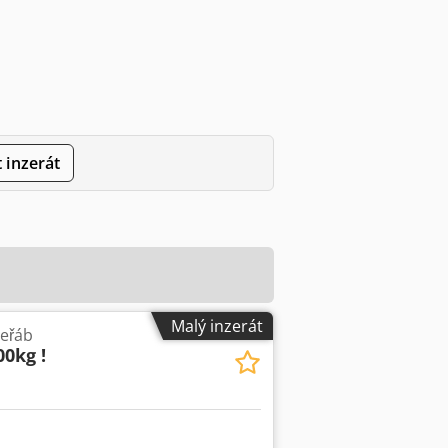
 inzerát
Malý inzerát
jeřáb
00kg !