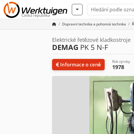
Česká republika
Dopravní technika a pohonná technika
Ř
Elektrické řetězové kladkostroje
DEMAG
PK 5 N-F
Rok výroby
Informace o ceně
1978