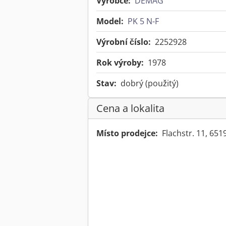
Výrobce:
DEMAG
Model:
PK 5 N-F
Výrobní číslo:
2252928
Rok výroby:
1978
Stav:
dobrý (použitý)
Cena a lokalita
Místo prodejce:
Flachstr. 11, 6