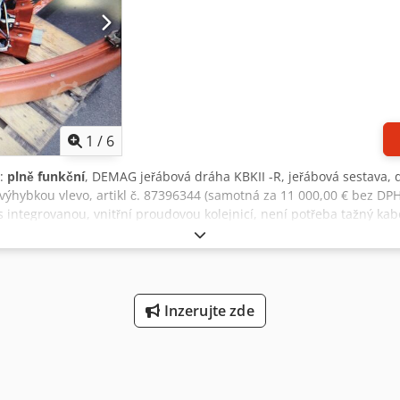
1
/
6
t:
plně funkční
, DEMAG jeřábová dráha KBKII -R, jeřábová sestava, d
 výhybkou vlevo, artikl č. 87396344 (samotná za 11 000,00 € bez D
integrovanou, vnitřní proudovou kolejnicí, není potřeba tažný kabe
ozíky, závěsy, svorky apod. jsou součástí Možnost: 4x DEMAG elektr
není podmínkou), ve velmi dobrém stavu Codpfx Agjv Uvdps Uerf Zaří
tí Info: více než 20 000 DEMAG dílů skladem! Prohlédněte si také m
Inzerujte zde