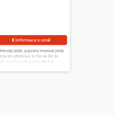
Informace o ceně
ílenský jeřáb, pojízdný mostový jeřáb
PH) 6x 6m přímý kus 2x 5m 4x 2m 3x
l!) 2x oblouk 90 stupňů KBKII-R
ický řetězový kladkostroj PK5 N-F 500
zení v ověřeném stavu s revizní knížkou,
oje další nabídky ze skladových zásob!