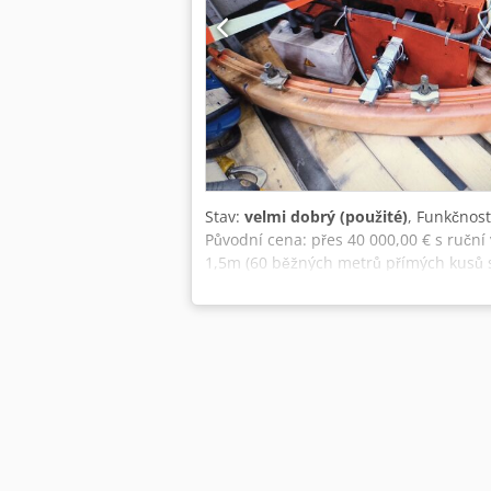
Stav:
velmi dobrý (použité)
, Funkčnos
Původní cena: přes 40 000,00 € s ruční
1,5m (60 běžných metrů přímých kusů s 
všechny potřebné díly jako pojezdové v
kg, 2 rychlosti (patří k soustavě, ale 
plně funkční, ihned připravené k použi