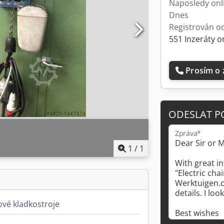
Naposledy onl
Dnes
Registrován o
551 Inzeráty o
Prosím o 
ODESLAT P
Zpráva*
1
/
1
zové kladkostroje