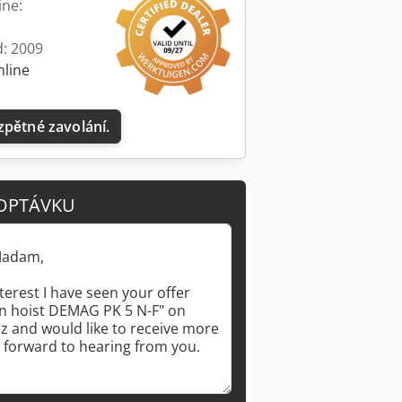
ine:
d: 2009
nline
Požádat o více obrázků
zpětné zavolání.
OPTÁVKU