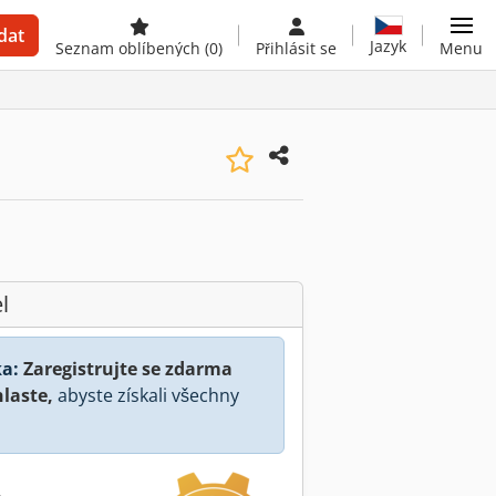
dat
Jazyk
Seznam oblíbených
(0)
Přihlásit se
Menu
l
a:
Zaregistrujte se zdarma
hlaste,
abyste získali všechny