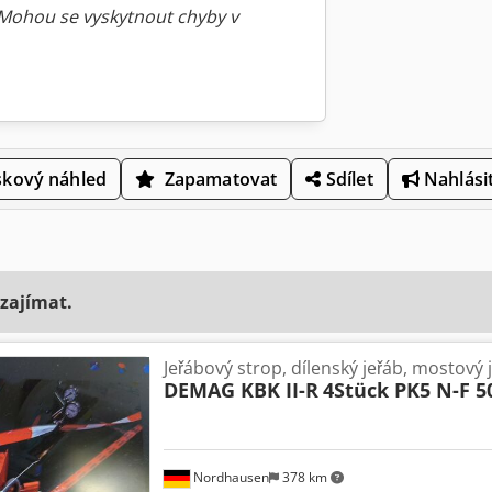
 Mohou se vyskytnout chyby v
skový náhled
Zapamatovat
Sdílet
Nahlásit
 zajímat.
Jeřábový strop, dílenský jeřáb, mostový 
DEMAG KBK II-R
4Stück PK5 N-F 5
Nordhausen
378 km