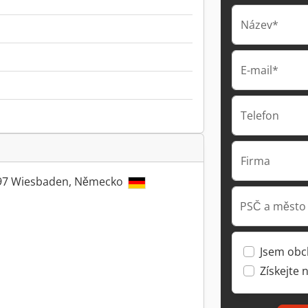
Název*
E-mail*
Telefon
Firma
5197 Wiesbaden, Německo
PSČ a město
Jsem obc
Získejte 