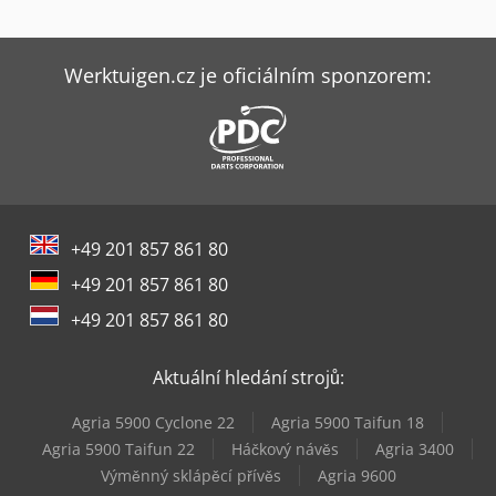
Graule Akf 4/250
Graule Akf 6/250
Werktuigen.cz je oficiálním sponzorem:
Grimme Gb 430
Hermle C 400
Kubota K008-3
+49 201 857 861 80
Kverneland Pluh
+49 201 857 861 80
Mercedes-Benz Vario
+49 201 857 861 80
Rühle Sr 1
Aktuální hledání strojů:
Scherer Feinbau Vdz 220 / Ds
Agria 5900 Cyclone 22
Agria 5900 Taifun 18
Vw Lt
Agria 5900 Taifun 22
Háčkový návěs
Agria 3400
Výměnný sklápěcí přívěs
Agria 9600
Weiler Commodor 180 Gsd