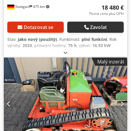
18 480 €
Stuttgart
475 km
Pevná cena plus DPH
Dotazovat se
Zavolat
Stav:
jako nový (použitý)
, Funkčnost:
plně funkční
, Rok
výroby:
2024
, provozní hodiny:
75 h
, výkon:
16,92 kW
(23,00 k)
, typ paliva:
benzín
, typ převodu:
hydrostat
, Agria
5900 Taifun Profi - Hydro nosič zařízení Technické detaily:
Malý inzerát
Kawasaki 2-válcový čtyřtaktní benzínový motor 23hp s
elektrickým startováním Převodovka: plynule měnitelný
hydrostatický pohon s jednokotoučovou suchou spojkou
Rychlosti: Vpřed: 0-7 km/h, Vzad: 0 - 3,6 km/h Řídítka:
pogumovaná a výškově i stranově nastavitelná bez nářadí
Řízení: posilovač řízení (Holm-Active řízení) Pneumatiky: 23
x 8,50 - 12 AS Standardní výbava: pneu, provozní a
parkovací brzda, počítadlo motohodin, ruční startování,
elektrický startér, zásuvka Palivo: bezolovnatý benzín
Hmotnost: cca 221,00 kg Speciální vlastnosti: Intuitivní
řízení s minimální námahou díky řízení Holm-Aktiv