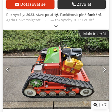
Dotazovat se
Zavolat
Rok výroby:
2023
, stav:
použitý
, Funkčnost:
plně funkční
,
Agria Universalgerät 3600 — rok výroby 2023 Použité
zařízení z profesionálního půjčovního parku společnosti
Kurt König Baumaschinen GmbH, Einbeck. Stav a
Malý inzerát
poznámky: - Stav: Použité z půjčovny, pravidelně
servisováno - Funkce: Plně funkční - Produktové obrázky
jsou ilustrační a zobrazují zařízení v novém stavu –
skutečný stav se liší v závislosti na době používání -
Prohlídka ve 37574 Einbeck možná po domluvě Dcsdey A E
H Uopfx Alysk Cena 4 900 EUR bez DPH | EXW Einbeck |
Doprava na vyžádání
1
/
7