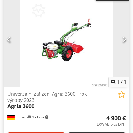
převodovka - Nastavitelná řídítka na výšku i do stran -
Pneumatiky 6.00-12 AS Příslušenství zahrnuté v ceně: - R2
MT-90 rotační brány "nové" Tento Agria 3400
jednonápravový traktor je ve velmi dobrém celkovém stavu,
po čerstvém servisu, ihned připraven k použití! Prodej jako
použitý stroj, bez možnosti vrácení, záruky a odpovědnosti
za vady. Čistá cena 7.555,- € // Hrubá cena 8.990,- € -
Prohlídka / zkušební jízda možná - Celostátní doprava za
220,- €, kromě ostrovů
1
/
1
Univerzální zařízení Agria 3600 - rok
výroby 2023
Agria
3600
4 900 €
Einbeck
453 km
EXW VB plus DPH