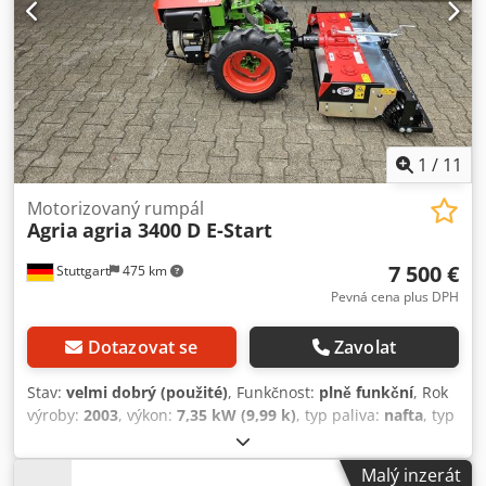
1
/
11
Motorizovaný rumpál
Agria
agria 3400 D E-Start
7 500 €
Stuttgart
475 km
Pevná cena plus DPH
Dotazovat se
Zavolat
Stav:
velmi dobrý (použité)
, Funkčnost:
plně funkční
, Rok
výroby:
2003
, výkon:
7,35 kW (9,99 k)
, typ paliva:
nafta
, typ
převodu:
mechanický
, AGRIA 3400 diferenciál
Dcodpfxewzwfte Alyjk Jednonápravový stroj / nosič nářadí -
Malý inzerát
10 HP Yanmar L100AE vznětový motor - 4V+4R reverzní