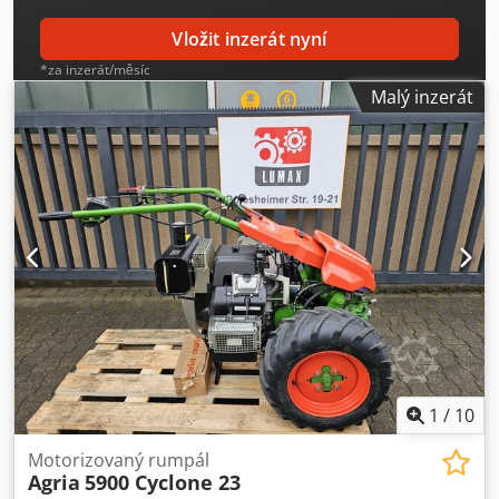
Te Alyeck
Vložit inzerát nyní
*za inzerát/měsíc
Malý inzerát
1
/
10
Motorizovaný rumpál
Agria
5900 Cyclone 23