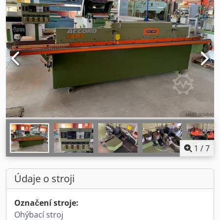
1
/
7
Údaje o stroji
Označení stroje:
Ohýbací stroj