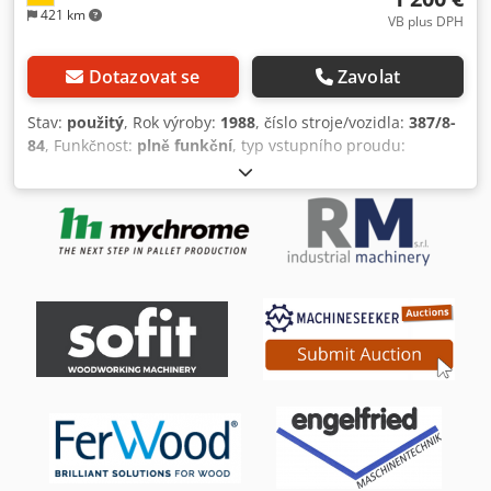
421 km
VB plus DPH
Dotazovat se
Zavolat
Stav:
použitý
, Rok výroby:
1988
, číslo stroje/vozidla:
387/8-
84
, Funkčnost:
plně funkční
, typ vstupního proudu:
trojfázový
, výška obrobku (max.):
45 mm
, max. tloušťka
hrany:
51 mm
, typ nastavení výšky:
mechanický
, posuv v
ose X:
11 m/min
, typ pohonu:
elektrický
, celková výška:
1 280 mm
, celková délka:
3 750 mm
, celková šířka:
850
mm
, celková hmotnost:
756 kg
, Vybavení:
Označení CE,
dokumentace / manuál
, Pracovní režim: horký/studený
proces, jednostranně vlevo Tloušťka olepovací pásky: 0,4 -
8 mm Maximální výška olepovací pásky: 51 mm Rozměry
obrobku: šířka min 50 mm, délka min 180 mm, tloušťka min
6 mm Posuvná rychlost: cca 11 m/min Nanášení lepidla
přes špičkovou trysku Ořezávání Zarovnávací frézování –
naklápěcí do 15 stupňů Radiusové frézování – naklápěcí do
15 stupňů Leštící agregát Dedpfxoy Dh D Es Anfskr
Požadavek na stlačený vzduch: 6 bar