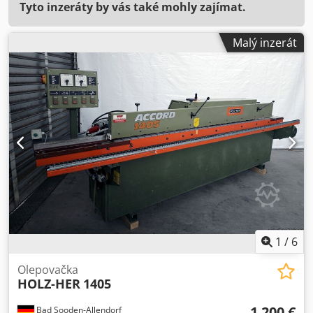
Tyto inzeráty by vás také mohly zajímat.
Malý inzerát
1
/
6
Olepovačka
HOLZ-HER
1405
1 200 €
Bad Sooden-Allendorf