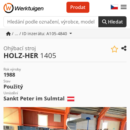
Prodat
Hledat
/ ... / ID inzerátu: A105-4840
Ohýbací stroj
HOLZ-HER
1405
Rok výroby
1988
Stav
Použitý
Umístění
Sankt Peter im Sulmtal