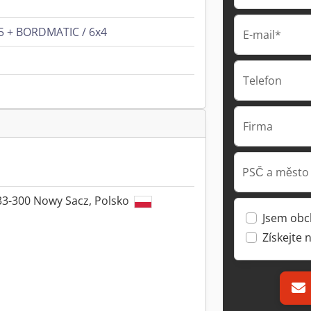
5 + BORDMATIC / 6x4
E-mail*
Telefon
Firma
PSČ a město
33-300 Nowy Sacz, Polsko
Jsem obc
Získejte 