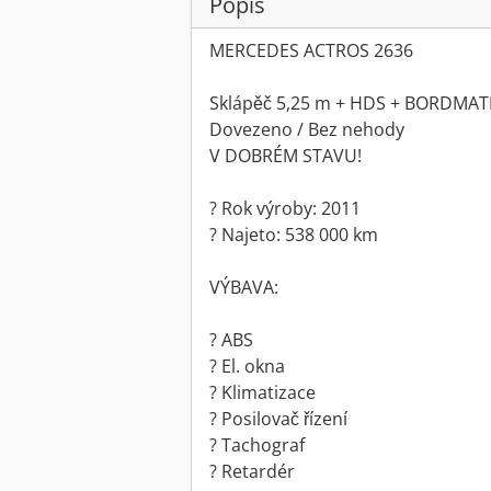
Popis
MERCEDES ACTROS 2636
Sklápěč 5,25 m + HDS + BORDMATI
Dovezeno / Bez nehody
V DOBRÉM STAVU!
? Rok výroby: 2011
? Najeto: 538 000 km
VÝBAVA:
? ABS
? El. okna
? Klimatizace
? Posilovač řízení
? Tachograf
? Retardér