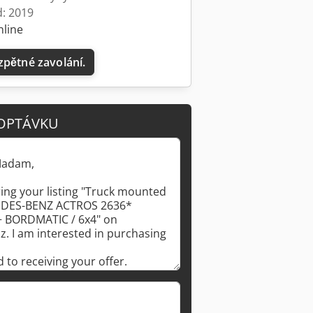
d: 2019
nline
zpětné zavolání.
OPTÁVKU