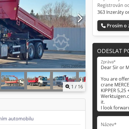
Registrován o
363 Inzeráty o
Prosím o 
ODESLAT P
Zpráva*
1
/
16
dním automobilu
Název*