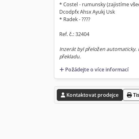
* Costel - rumunsky (zajistíme vše
Dcodpfx Ahsx Ayukj Usk
* Radek - ????
Ref. č.: 32404
Inzerát byl přeložen automaticky.
překladu.
Požádejte o více informací
Kontaktovat prodejce
Ti