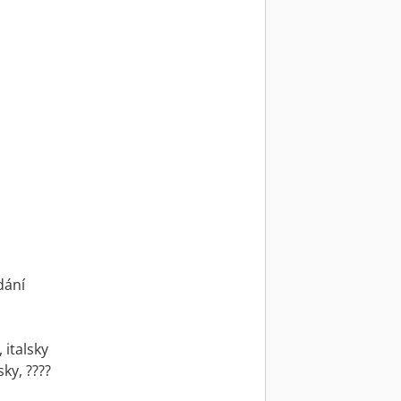
dání
 italsky
ky, ????