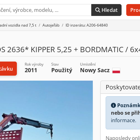
Hledat
Pro
adní vozidla nad 7,5 t
Autojeřáb
ID inzerátu: A206-64840
 2636* KIPPER 5,25 + BORDMATIC / 6x
Rok výroby
Stav
Umístění
távku
2011
Použitý
Nowy Sacz
Poskytovate
Poznámk
nebo se při
informace.
Naposledy onl