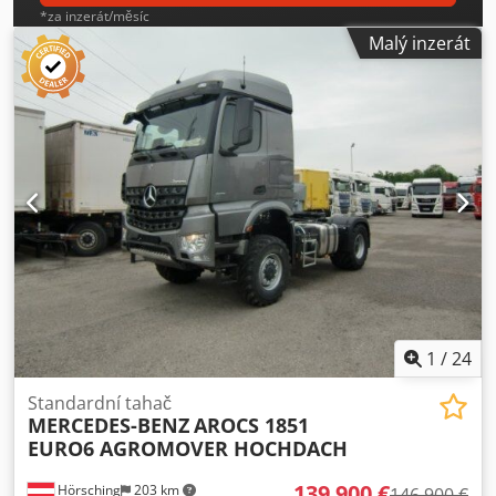
*za inzerát/měsíc
Malý inzerát
1
/
24
Standardní tahač
MERCEDES-BENZ
AROCS 1851
EURO6 AGROMOVER HOCHDACH
139 900 €
Hörsching
203 km
146 900 €