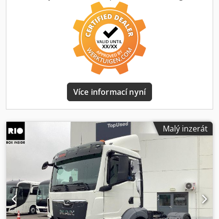
vzduch
, počet míst k sezení:
2
, Vybavení:
ABS, klimatizace,
nezávislé topení, tempomat, uzávěrka diferenciálu
,
Barva: červená, provozní hmotnost: 8 430 kg, maximální
povolená hmotnost: 18 000 kg, 1. náprava: 385/65 R22.5, 2.
náprava: 315/80 R22.5, vzduchové odpružení, retardér:
Scania R 3500, digitální tachograf, sedlové spojení: JOST
JSK37C-Z 150, -610 mm, elektronický brzdový systém EBS,
elektronický stabilizační program ESP, automatická
klimatizace, adaptivní tempomat ACC, světlomety H7,
Více informací nyní
automatické spínání světel, regulace dosahu světlometů,
příprava pro handsfree Bluetooth, senzor deště,
nastavitelný volant, střešní spoiler, mlhovky, vnější zpětná
zrcátka elektricky ovládaná a vyhřívaná, boční zrcátka,
Malý inzerát
širokoúhlá zrcátka, deflektory, ukazatel zatížení nápravy,
asistent pro rozjezd do kopce, LED denní světla, zásuvka
1x15pólová, telematický systém, boční kryty, kabina
Highline, 1 lůžko, kola ALCOA DuraBright, plné vzduchové
odpružení, plný spoiler, pomocný pohon EG 653P,
hydraulický systém, převodovka Opticruise s overdrive
GRSO905 R, přední náprava 8,0 t, rozvor 3750, světelná
lišta, vzduchové klaksony, střešní okna, centrální mazání,