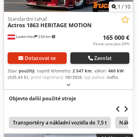
1
/
10
Standardní tahač
Actros 1863 HERITAGE MOTION
165 000 €
Laakirchen
234 km
Pevná cena plus DPH
Dotazovat se
Zavolat
Stav:
použitý
, najeté kilometry:
2 547 km
, výkon:
460 kW
(625,43 k)
, první registrace:
08/2026
, typ paliva:
nafta
,
maximální hmotnost nákladu:
9 600 kg
, celková hmotnost:
18 000 kg
, konfigurace náprav:
4x2
, rozvor náprav:
3 700
mm
, brzdy:
retardér
, barva:
červený
, kabina řidiče:
jiný
,
Objevte další použité stroje
typ převodu:
jiný
, emisní třída:
Euro 6
, zavěšení:
vzduch
,
Rok výroby:
2025
, Vybavení:
hydraulika, klimatizace,
navigační systém, nezávislé topení, palubní počítač,
tempomat
Transportéry a nákladní vozidla do 7,5 t
, Tato nabídka není závazná. Vyhrazujeme si
Nákladn
právo na opravu chyb a prodej do jiných rukou. V případě
uvedení cizí měny platí aktuální denní kurz. Platná je měna