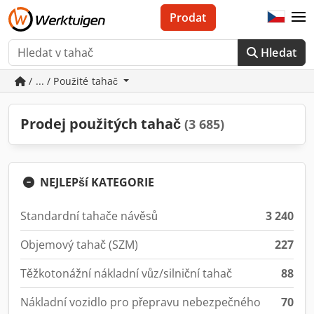
Prodat
Hledat
/ ... / Použité tahač
Prodej použitých tahač
(3 685)
NEJLEPší KATEGORIE
Standardní tahače návěsů
3 240
Objemový tahač (SZM)
227
Těžkotonážní nákladní vůz/silniční tahač
88
Nákladní vozidlo pro přepravu nebezpečného
70