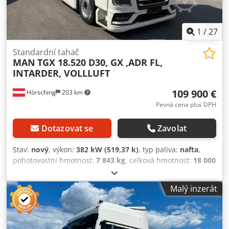
1
/
27
Standardní tahač
MAN
TGX 18.520 D30, GX ,ADR FL,
INTARDER, VOLLLUFT
109 900 €
Hörsching
203 km
Pevná cena plus DPH
Dotazovat se
Zavolat
Stav:
nový
, výkon:
382 kW (519,37 k)
, typ paliva:
nafta
,
pohotovostní hmotnost:
7 843 kg
, celková hmotnost:
18 000
kg
, konfigurace náprav:
2 nápravy
, rozvor náprav:
3 600
mm
, brzdy:
retardér
, kabina řidiče:
spací kabina
, typ
Malý inzerát
převodu:
automatický
, emisní třída:
Euro 6
, zavěšení:
vzduch
, počet lůžek:
1
, velikost přední pneumatiky:
385/55/R22,5
, velikost zadní pneumatiky:
315/70R22,5
,
počet míst k sezení:
2
, Vybavení:
ABS, centrální zamykání,