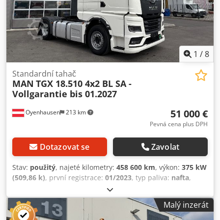
Chodpfx Ajzrqi Dsm Tja
1
/
8
Standardní tahač
MAN
TGX 18.510 4x2 BL SA -
Vollgarantie bis 01.2027
51 000 €
Oyenhausen
213 km
Pevná cena plus DPH
Dotazovat se
Zavolat
Stav:
použitý
, najeté kilometry:
458 600 km
, výkon:
375 kW
(509,86 k)
, první registrace:
01/2023
, typ paliva:
nafta
,
pohotovostní hmotnost:
8 173 kg
, maximální hmotnost
nákladu:
9 827 kg
, celková hmotnost:
18 000 kg
,
Malý inzerát
konfigurace náprav:
4x2
, rozvor náprav:
3 600 mm
, barva:
bílý
, kabina řidiče:
jiný
, typ převodu:
poloautomatický
,