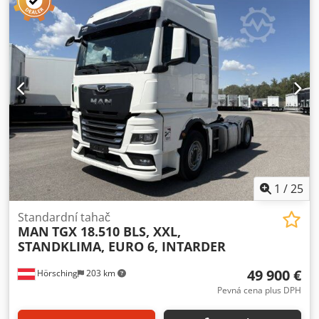
automatický
, emisní třída:
Euro 6
, zavěšení:
vzduch
, počet
lůžek:
2
, velikost přední pneumatiky:
315/60/R22,5
, velikost
zadní pneumatiky:
295/60/22,5
, počet míst k sezení:
2
,
Vybavení:
ABS, centrální zamykání, klimatizace, nezávislé
topení, palubní počítač, pneumatická brzda, registrace
nákladního vozidla, spojler, tempomat, uzávěrka
diferenciálu
, Iveco Stralis 460 4x2 | Mega tahač |
automatická převodovka, Euro 6 | nezávislé topení,
parkovací klimatizace | lednice, klimatizace, vyhřívaná
sedadla | multifunkční volant, tempomat | elektrická okna,
elektrická zrcátka, rádio/CD, parkovací klimatizace |
diferenciální uzávěrka | Změny, chyby v zadání a
předchozí prodej vyhrazeny. Csdjzn U Dkjpfx Am Toha
1
/
25
Standardní tahač
MAN
TGX 18.510 BLS, XXL,
STANDKLIMA, EURO 6, INTARDER
49 900 €
Hörsching
203 km
Pevná cena plus DPH