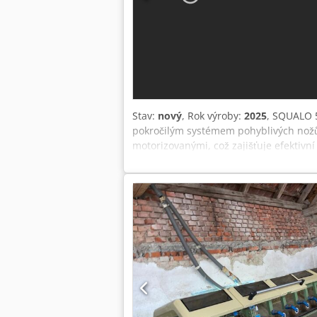
Stav:
nový
, Rok výroby:
2025
, SQUALO 5
pokročilým systémem pohyblivých nožů.
motorizovanými, což zajišťuje efektivn
nože) se řezací jednotka skládá z pev
přizpůsobil různým potřebám ořezáván
možnost rozšíření řezné kapacity: díky 
poznamenat, že čepele namontované na
výrobu prvků se standardizovanými šířka
čepele, na sériovou výrobu s pevnými