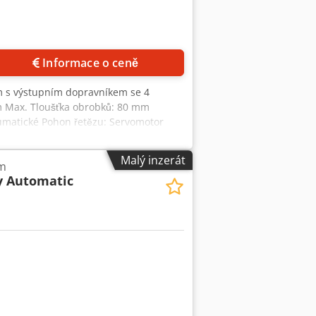
Informace o ceně
m s výstupním dopravníkem se 4
m Max. Tloušťka obrobků: 80 mm
eumatické Pohon řetězu: Servomotor
ální oprava a poté se již nepoužívá
Malý inzerát
5m
y Automatic