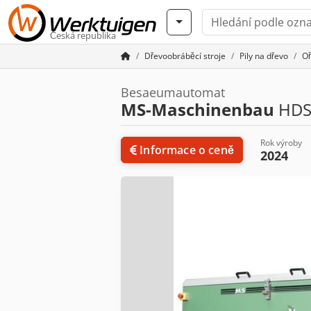
Česká republika
Dřevoobráběcí stroje
Pily na dřevo
Oř
Besaeumautomat
MS-Maschinenbau
HDS
Rok výroby
Informace o ceně
2024