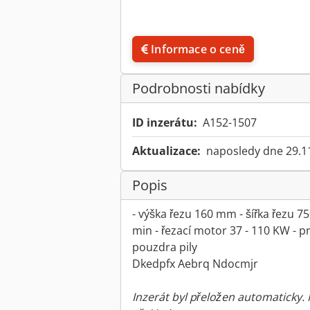
Informace o ceně
Podrobnosti nabídky
ID inzerátu:
A152-1507
Aktualizace:
naposledy dne 29.1
Popis
- výška řezu 160 mm - šířka řezu 7
min - řezací motor 37 - 110 KW - 
pouzdra pily
Dkedpfx Aebrq Ndocmjr
Inzerát byl přeložen automaticky.