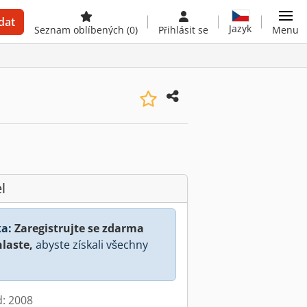
dat
Jazyk
Seznam oblíbených
(0)
Přihlásit se
Menu
l
a:
Zaregistrujte se zdarma
hlaste,
abyste získali všechny
d: 2008