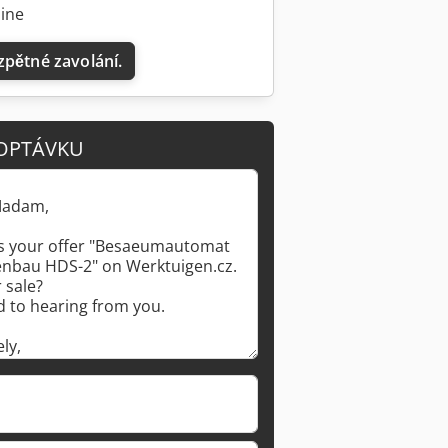
line
zpětné zavolání.
OPTÁVKU