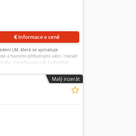
Informace o ceně
edení LM, která se vyznačuje
e a horními přítlačnými válci, rovněž
riálu. V konfiguraci LM (pohyblivé
 lze dynamicky polohovat tak, aby se
istickým rysem tohoto modelu je
Malý inzerát
šit až na šest. Je důležité
u vzdáleností, což umožňuje efektivní
é vyžadují flexibilitu v polohování