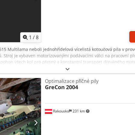
1
/
8
15 Multilama neboli jednohřídelová vícelistá kotoučová pila v prov
 Stroj je vybaven motorizovanými podávacími válci na pracovní ploš
í pohon všech kol pro přesný a konstantní transport dřevěného mate
ného nože a proměnného počtu jednoho až tří pohyblivých nožů. Ten
í a rozmanitým potřebám řezání. Dodpfxshpbxio Acmokr Charakter
Optimalizace příčné pily
použití speciálních objímek lze počet současně používaných nožů zvý
GreCon
2004
 těchto speciálních pouzdrech pracují s předem stanovenou pevno
mi. Tato všestrannost umožňuje stroji snadno přejít z procesů, kter
 řeznými mezerami.
Rakousko
231 km