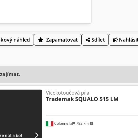
skový náhled
Zapamatovat
Sdílet
Nahlásit
 zajímat.
Vícekotoučová pila
Trademak
SQUALO 515 LM
Colonnella
782 km