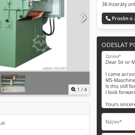
38 Inzeráty on
Prosím o 
ODESLAT P
Zpráva*
1
/
4
Název*
at