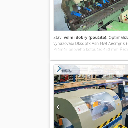
Stav:
velmi dobrý (použité)
, Optimali
vyhazovači Dksdpfx Asn Hwl Aecmjr s 
Průměr pilového kotouče: 450 mm Řezná
Min. pracovní šířka: 40 mm Min. vstup
Umístění: Rakousko, poblíž Ried im Inn