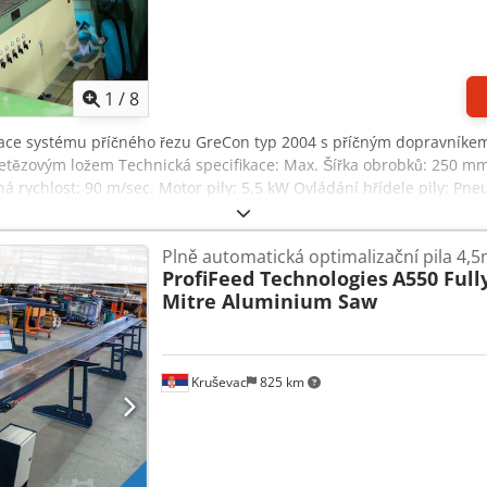
1
/
8
zace systému příčného řezu GreCon typ 2004 s příčným dopravníke
řetězovým ložem Technická specifikace: Max. Šířka obrobků: 250 m
 rychlost: 90 m/sec. Motor pily: 5,5 kW Ovládání hřídele pily: Pn
ní délka: 500 mm Čistá hmotnost: cca 1 800 kg byla provedena gener
kreis
Plně automatická optimalizační pila 4,
ProfiFeed Technologies
A550 Full
Mitre Aluminium Saw
Kruševac
825 km