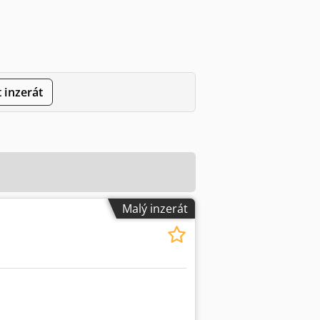
 inzerát
Malý inzerát