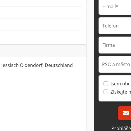
E-mail*
Telefon
Firma
PSČ a město
Hessisch Oldendorf, Deutschland
Jsem obc
Získejte 
Prohláše