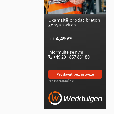
Okamžitě prodat breton
genya switch
od
4,49 €
*
Informujte se nyní
+49 201 857 861 80
prodávat bez provize
*za inzerát/měsíc