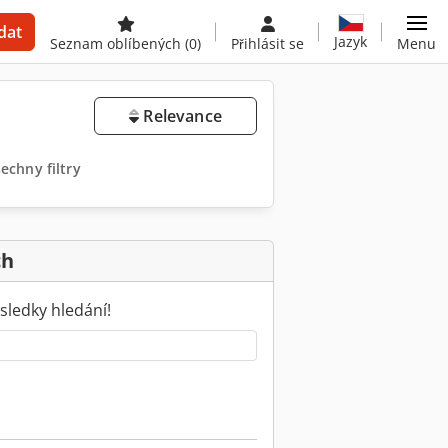
dat
Jazyk
Seznam oblíbených
(0)
Přihlásit se
Menu
Relevance
echny filtry
ch
sledky hledání!