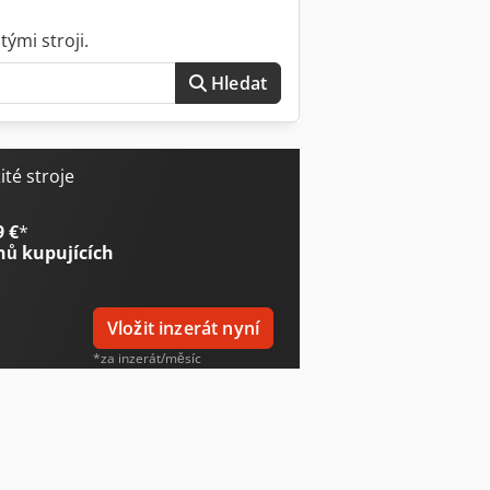
ými stroji.
Hledat
té stroje
9 €
*
nů kupujících
Vložit inzerát nyní
*za inzerát/měsíc