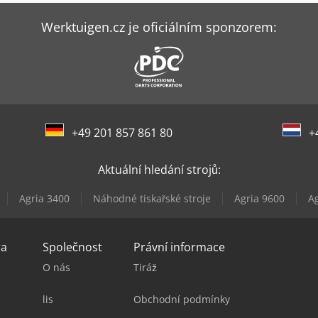
Werktuigen.cz je oficiálním sponzorem:
+49 201 857 861 80
+
Aktuální hledání strojů:
Agria 3400
Náhodné tiskařské stroje
Agria 9600
Ag
ra
Společnost
Právní informace
O nás
Tiráž
lis
Obchodní podmínky