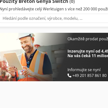
Použitý Breton Genya Switch
(0)
Nyní prohledávejte celý Werktuigen s více než 200 000 použit
Okamžitě prodat použi
Inzerujte nyní od 4,4
Na vás čeká
11 milio
Informujte se nyní
+49 201 857 861 80