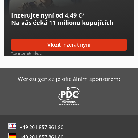
Inzerujte nyní od 4,49 €
*
Na vás čeká
11 milionů kupujících
Vložit inzerát nyní
*za inzerát/měsíc
Werktuigen.cz je oficiálním sponzorem:
+49 201 857 861 80
+49 201 857 861 80