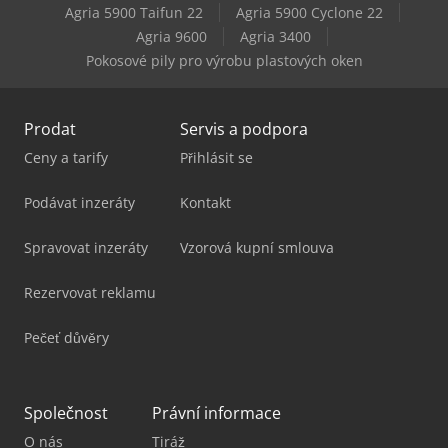
Agria 5900 Taifun 22
Agria 5900 Cyclone 22
Agria 9600
Agria 3400
Rausch Gratomat 2000
Pokosové pily pro výrobu plastových oken
Prodat
Servis a podpora
Ceny a tarify
Přihlásit se
Podávat inzeráty
Kontakt
Spravovat inzeráty
Vzorová kupní smlouva
Rezervovat reklamu
Pečeť důvěry
Společnost
Právní informace
O nás
Tiráž