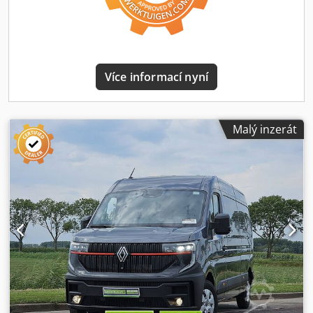
doručení * Možnost financování i bez akontace ---- * 19 %
DPH lze odečíst * Německé vozidlo * Pravidelně
servisováno * Chladírenská nástavba * Chladicí agregát
Thermoking V300 Max * Digitální tachograf * Chlazení ve
stacionárním i jízdním režimu ---- Přejete si leasing nebo
Více informací nyní
financování? Nabízíme atraktivní nabídky – také bez
akontace! Neváhejte nás kontaktovat. Kontakt: Telefon: E-
mail: Provozovna: Nutzfahrzeuge West GmbH Rudolf-
Diesel-Str. 2 45711 Datteln – Německo Otevírací doba: Po–
Malý inzerát
Pá: 9:00–18:00 Dodpfjx S Ubtex Agkokr So: 9:00–14:00 ----
Upozornění: Veškeré informace na internetu jsou
nezávazné a slouží pouze k obecnému popisu vozidla.
Vyhrazujeme si právo na chyby, překlepy a mezitímní
prodej. Závazný stav vozidla je uveden výhradně v kupní
smlouvě na místě nebo ve formě písemného potvrzení.
Vozidla s nájezdem nad 50.000 km nebo starší než 3 roky
prodáváme přednostně podnikatelským zákazníkům.