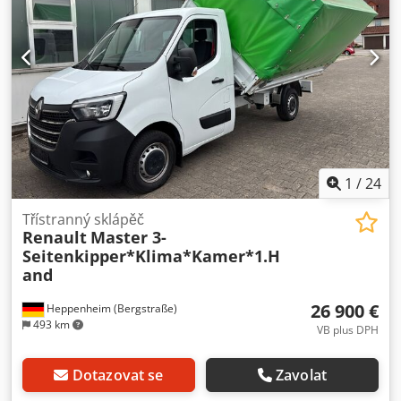
přes aplikace WhatsApp/Viber. E-mail: Toto vozidlo pochází
z našeho vozového parku, kde bylo dlouhodobě používáno,
a má kompletní záznamy o servisních prohlídkách. Mezi
hlavní prvky výbavy patří: Bluetooth, multimediální systém,
multifunkční volant, elektricky ovládaná zrcátka a okna atd.
Dsdpfx Ajzri Edjgkjkr
1
/
24
Třístranný sklápěč
Renault
Master 3-
Seitenkipper*Klima*Kamer*1.H
and
26 900 €
Heppenheim (Bergstraße)
493 km
VB plus DPH
Dotazovat se
Zavolat