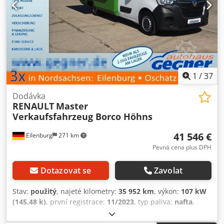
1
/
37
Dodávka
RENAULT
Master
Verkaufsfahrzeug Borco Höhns
41 546 €
Eilenburg
271 km
Pevná cena plus DPH
Dotazovat se
Zavolat
Stav:
použitý
, najeté kilometry:
35 952 km
, výkon:
107 kW
(145,48 k)
, první registrace:
11/2023
, typ paliva:
nafta
,
celková hmotnost:
3 500 kg
, barva:
bílý
, typ převodu:
mechanický
, emisní třída:
Euro 6
, počet míst k sezení:
2
,