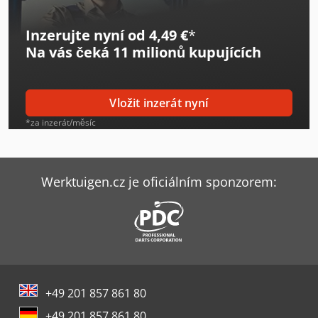
Inzerujte nyní od 4,49 €
*
Na vás čeká
11 milionů kupujících
Vložit inzerát nyní
*za inzerát/měsíc
Werktuigen.cz je oficiálním sponzorem:
+49 201 857 861 80
+49 201 857 861 80