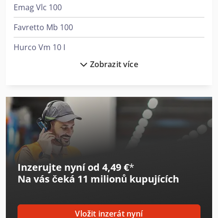
Emag Vlc 100
Favretto Mb 100
Hurco Vm 10 I
Zobrazit více
Index C100
Kaeser M 100
Kayakocvib Kvm 1000
Kovosvit Mas Mcv 1000
Kubota U50-5
Inzerujte nyní od 4,49 €
*
Manitou 100 Vjr
Na vás čeká
11 milionů kupujících
Matsuura Vx-1000
Weinbrenner Gp 100
Vložit inzerát nyní