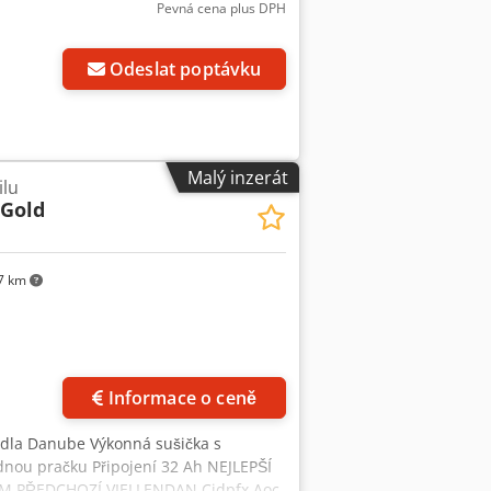
Pevná cena plus DPH
Odeslat poptávku
Malý inzerát
ilu
 Gold
7 km
Informace o ceně
ádla Danube Výkonná sušička s
nou pračku Připojení 32 Ah NEJLEPŠÍ
M PŘEDCHOZÍ VIELLENDAN Cjdpfx Aoc