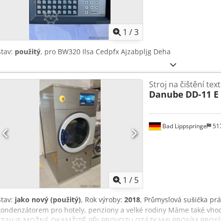
1
/
3
Stav:
použitý
, pro BW320 Ilsa Cedpfx Ajzabpljg Deha
Stroj na čištění text
Danube
DD-11 E
Bad Lippspringe
51
1
/
5
Stav:
jako nový (použitý)
, Rok výroby:
2018
, Průmyslová sušička pr
kondenzátorem pro hotely, penziony a velké rodiny Máme také vhod
STAV JE MOŽNÉ OKAMŽITĚ PŘI PROVOZU OTÁZKAMI PROSÍM PROSÍ