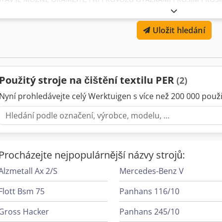
Utidjg Doha
Uložit hledání
Použitý stroje na čištění textilu PER
(2)
Nyní prohledávejte celý Werktuigen s více než 200 000 použit
Procházejte nejpopulárnější názvy strojů:
Alzmetall Ax 2/S
Mercedes-Benz V
Flott Bsm 75
Panhans 116/10
Gross Hacker
Panhans 245/10