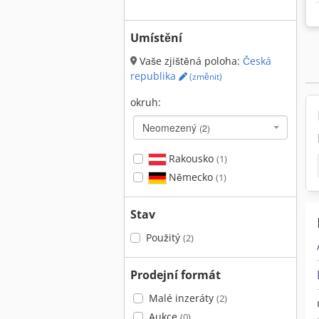
Umístění
Vaše zjištěná poloha:
Česká
republika
(změnit)
okruh:
Neomezený
(2)
Rakousko
(1)
Německo
(1)
Stav
Použitý
(2)
Prodejní formát
Malé inzeráty
(2)
Aukce
(0)