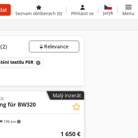
dat
Jazyk
Seznam oblíbených
(0)
Přihlásit se
Menu
R
(2)
Relevance
štění textilu PER
Malý inzerát
ic
ung für BW320
196 km
1 650 €