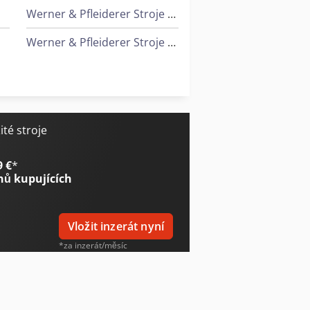
Werner & Pfleiderer Stroje Na Dělení A Hnětení Těsta
Werner & Pfleiderer Stroje Na Zavěšení
Sack & Kiesselbach Stroje Na Tvarování Ozubených Kol
Wurster & Dietz Stroje Na Výrobu Palet
Ziersch & Baltrusch Brusky Na Plocho Vertikální Brusky
té stroje
9 €
*
nů kupujících
Vložit inzerát nyní
*za inzerát/měsíc