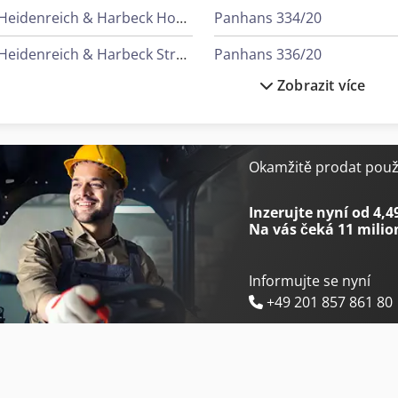
Heidenreich & Harbeck Hoblovky S Kuželovým Ozubením
Panhans 334/20
Heidenreich & Harbeck Stroje Pro Hluboké Vrtání
Panhans 336/20
Zobrazit více
Linde Reachstacker
Man Sklápěč
Siemens Klimatizace
Mark Kompresory
Tec Freetec
Okamžitě prodat použi
Mercedes Benz Sklápěč
Tec Rotec
Inzerujte nyní od 4,4
Na vás čeká
11 milio
Informujte se nyní
+49 201 857 861 80