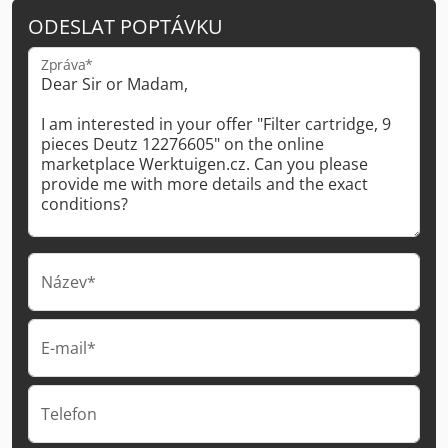
ODESLAT POPTÁVKU
Zpráva*
Název*
E-mail*
Telefon