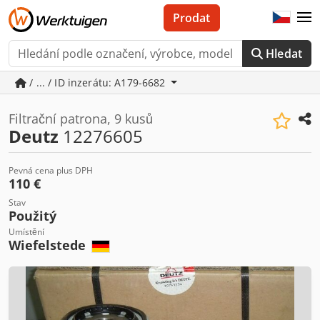
Prodat
Hledat
/ ... / ID inzerátu: A179-6682
Filtrační patrona, 9 kusů
Deutz
12276605
Pevná cena plus DPH
110 €
Stav
Použitý
Umístění
Wiefelstede