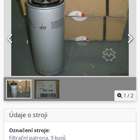
1
/
2
Údaje o stroji
Označení stroje:
Filtrační patrona, 9 kusů