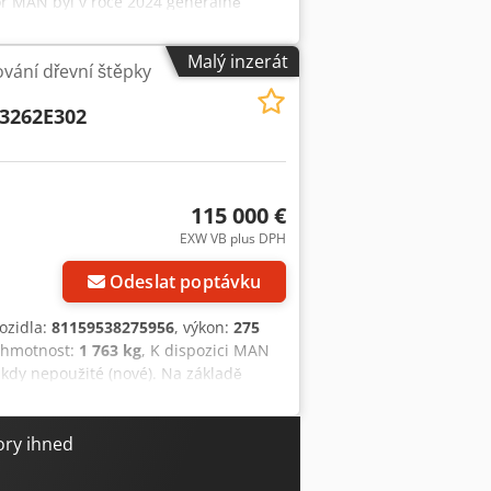
or MAN byl v roce 2024 generálně
Malý inzerát
vání dřevní štěpky
3262E302
115 000 €
EXW VB plus DPH
Odeslat poptávku
vozidla:
81159538275956
, výkon:
275
á hmotnost:
1 763 kg
, K dispozici MAN
kdy nepoužité (nové). Na základě
y těchto motorů na provoz na zemní
9,6 litru - Vrtání 138 mm, zdvih 165
ý motor, zdvihový objem 24,2 litru -
ory ihned
cový motor, zdvihový objem 24,2 litru
 - 12válcový motor, zdvihový objem