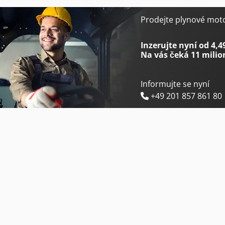
Linde L 12
Panhans 336/20
Prodejte plynové mot
Linde L 16
Siemens Klimatizace
Inzerujte nyní od 4,4
Na vás čeká
11 milio
Informujte se nyní
+49 201 857 861 80