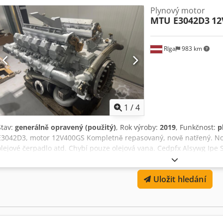
Plynový motor
MTU E3042D3
12
Rīga
983 km
1
/
4
Stav:
generálně opravený (použitý)
, Rok výroby:
2019
, Funkčnost:
p
E3042D3, motor 12V400GS Kompletně repasovaný, nově natřený. Nové
olejové čerpadlo atd. Chybí pouze olejová vana. Cedpfx Alsywg Ipe 
Uložit hledání