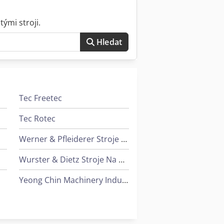
ými stroji.
Hledat
Tec Freetec
Tec Rotec
Werner & Pfleiderer Stroje Na Zavěšení
Wurster & Dietz Stroje Na Výrobu Palet
Yeong Chin Machinery Industries Co. Ltd. (Ycm) Nfx400A
Yeong Chin Machinery Industries Co. Ltd. (Ycm) Tv188B
Ziersch & Baltrusch Brusky Na Plocho Vertikální Brusky