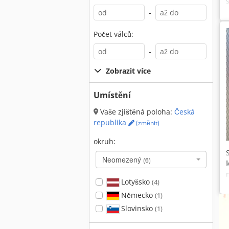
-
Počet válců:
-
Zobrazit více
Umístění
Vaše zjištěná poloha:
Česká
republika
(změnit)
okruh:
Neomezený
(6)
Lotyšsko
(4)
Německo
(1)
Slovinsko
(1)