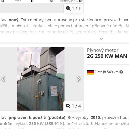
obráz
1
/
1
Stav:
nový
, Tyto motory jsou upraveny pro stacionární provoz; hlavn
skříň a možnost cirkulace oleje pomocí připojení přídavné nádrže. N
motory pro kogenerační jednotky (CHP), generátory, čerpadla, kompr
instalovat i do vysokozdvižných vozíků nebo starších dodávkových v
Plynový motor
2G
250 KW MAN
Fintel
549 km
1
/
4
Stav:
připraven k použití (použité)
, Rok výroby:
2010
, provozní hod
funkční
, výkon:
250 kW (339,91 k)
, počet válců:
8
, Nabízíme použit