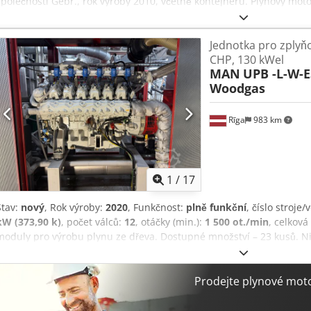
společnosti Gebr., rok výroby 2010, včetně kontejneru. Plynový mot
opraven (doloženo fakturou). Codjzkwc Ijpfx Al Seha
Jednotka pro zplyňo
CHP, 130 kWel
MAN
UPB -L-W-E
Woodgas
Rīga
983 km
1
/
17
Stav:
nový
, Rok výroby:
2020
, Funkčnost:
plně funkční
, číslo stroje/
kW (373,90 k)
, počet válců:
12
, otáčky (min.):
1 500 ot./min
, celkov
moduly pro výrobu plynu ze dřeva. Dostupné množství – 23 kusů. Ni
samostatné dohody nabízíme potenciálním kupcům službu přestavb
plyn nebo naftu. MAN V12X-2200 - 12válcový motor, zdvihový objem 2
mm - Výkon 1618 kW MAN V12X-2000 Csdpfjxcudajx Al Ssha - 12válcov
Prodejte plynové mot
Vrtání 128 mm, zdvih 165 mm - Výkon 1471 kW MAN V12-1900 - 12vál
- Vrtání 128 mm, zdvih 165 mm - Výkon 1397 kW MAN V12-1650-1800