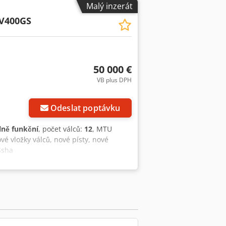
Malý inzerát
V400GS
50 000 €
VB plus DPH
Odeslat poptávku
lně funkční
, počet válců:
12
, MTU
 vložky válců, nové písty, nové
Ssha