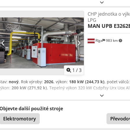
Chodpjy Uurkjfx Al Ssa
CHP jednotka o výk
LPG
MAN
UPB E3262
Rīga
983 km
1
/
3
Stav:
nový
, Rok výroby:
2026
, výkon:
180 kW (244,73 k)
, počet válců
výkon:
200 kW (271,92 k)
, Tepelný výkon 320 kW Csdpfsy Urx Uox A
Objevte další použité stroje
Elektromotory
Převodo