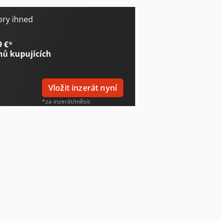
ory ihned
9 €
*
nů kupujících
Vložit inzerát nyní
*za inzerát/měsíc