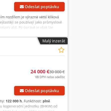
ků
Odeslat poptávku
ím rozdílem je výrazně větší kliková
ejčastěji se používají jako průmyslové
esory atd. Po úpravě je však lze
ozidel. Chedpfxozczpdj Al Ssa
Malý inzerát
24 000 €
30 000 €
VB DPH nelze odečíst
Odeslat poptávku
iny:
122 000 h
, Funkčnost:
plně
ou kogenerační jednotku (BHKW) od