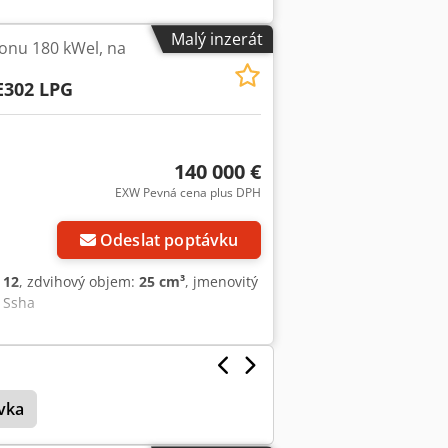
Malý inzerát
onu 180 kWel, na
E302 LPG
140 000 €
EXW Pevná cena plus DPH
Odeslat poptávku
:
12
, zdvihový objem:
25 cm³
, jmenovitý
l Ssha
vka