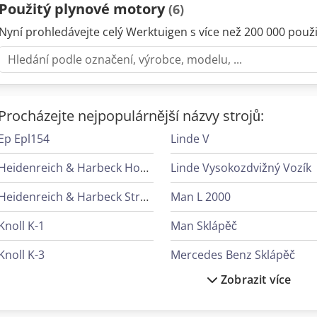
Použitý plynové motory
(6)
Nyní prohledávejte celý Werktuigen s více než 200 000 použit
Procházejte nejpopulárnější názvy strojů:
Ep Epl154
Linde V
Heidenreich & Harbeck Hoblovky S Kuželovým Ozubením
Linde Vysokozdvižný Vozík
Heidenreich & Harbeck Stroje Pro Hluboké Vrtání
Man L 2000
Knoll K-1
Man Sklápěč
Knoll K-3
Mercedes Benz Sklápěč
Zobrazit více
Lagun L 1400
Mercedes-Benz V
Linde L 10
Panhans 334/20