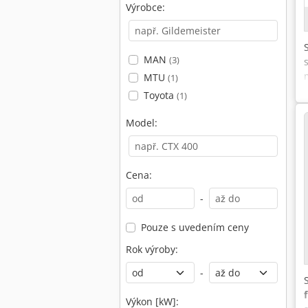
Výrobce:
MAN
(3)
MTU
(1)
Toyota
(1)
Model:
Cena:
-
Pouze s uvedením ceny
Rok výroby:
-
Výkon [kW]: