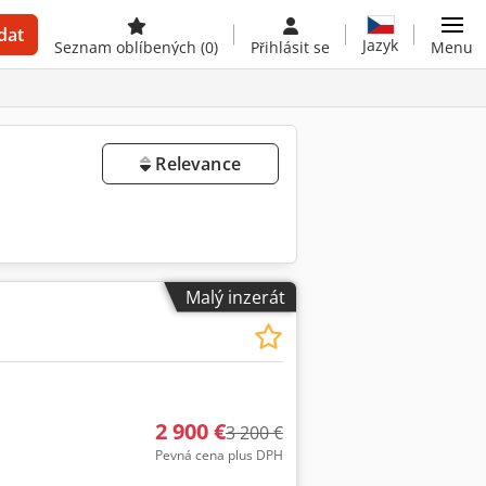
dat
Jazyk
Seznam oblíbených
(0)
Přihlásit se
Menu
Relevance
Malý inzerát
2 900 €
3 200 €
Pevná cena plus DPH