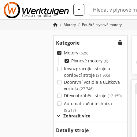
Česká republika
Motory
Použité plynové motory
Kategorie
Motory
(529)
Plynové motory
(6)
Kovozpracující stroje a
obráběcí stroje
(31 905)
Dopravní vozidla a užitková
vozidla
(27 746)
Dřevoobráběcí stroje
(12 150)
Automatizační technika
(9 217)
Zobrazit více
Detaily stroje