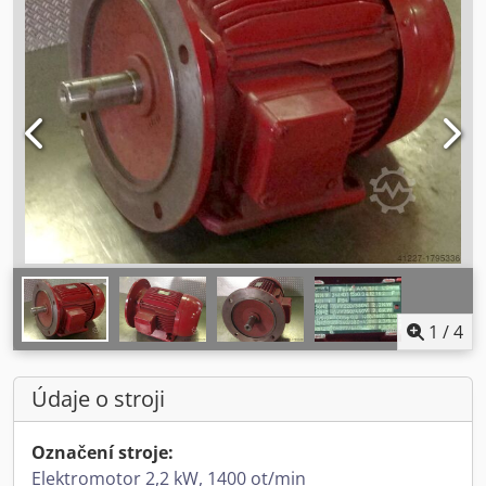
1
/
4
Údaje o stroji
Označení stroje:
Elektromotor 2,2 kW, 1400 ot/min