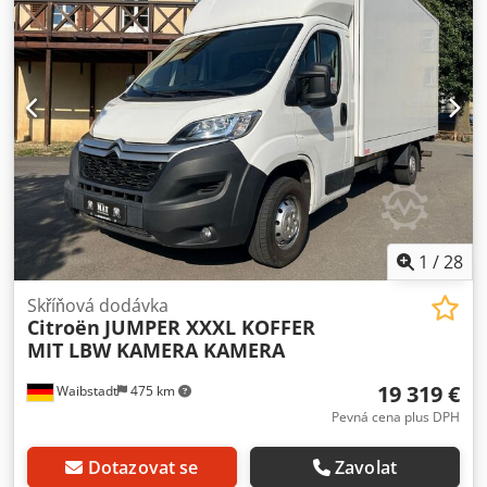
1997 cm³ Převodovka: manuální Ekologická známka: Euro 6
Oficiální registrační značka: TT AO 666 STK: 27. 02. Počet
dostupných klíčů od vozidla: 2 Celkový stav: odpovídá
fotografiím a osobní prohlídce Výbava: odpovídá
fotografiím a osobní prohlídce Dostupné dokumenty k
vozidlu: Osvědčení o registraci I: ano Osvědčení o
registraci II: ano Csdpfxjzqa R Ie Anterf Barva: odpovídá
fotografiím, viz fotografie a osobní prohlídka Identifikační
číslo vozidla: VF7YD3MDC12K32007 Stav: použité
1
/
28
Skříňová dodávka
Citroën
JUMPER XXXL KOFFER
MIT LBW KAMERA KAMERA
19 319 €
Waibstadt
475 km
Pevná cena plus DPH
Dotazovat se
Zavolat