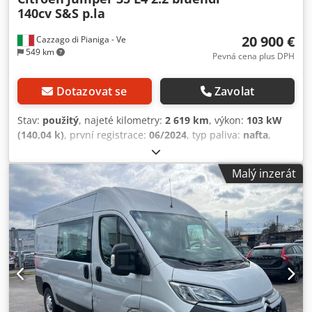
140cv S&S p.la
20 900 €
Cazzago di Pianiga - Ve
549 km
Pevná cena plus DPH
Dotazovat se
Zavolat
Stav:
použitý
, najeté kilometry:
2 619 km
, výkon:
103 kW
(140,04 k)
, první registrace:
06/2024
, typ paliva:
nafta
,
celková hmotnost:
3 500 kg
, barva:
bílý
, typ převodu:
mechanický
, Přípustná celková hmotnost: 3500 kg
Malý inzerát
Crsdpfxozq Hy Nj Antof