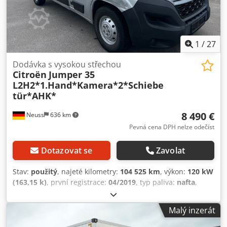
1
/
27
Dodávka s vysokou střechou
Citroën
Jumper 35
L2H2*1.Hand*Kamera*2*Schiebe
tür*AHK*
8 490 €
Neuss
636 km
Pevná cena DPH nelze odečíst
Dotazovat se
Zavolat
Stav:
použitý
, najeté kilometry:
104 525 km
, výkon:
120 kW
(163,15 k)
, první registrace:
04/2019
, typ paliva:
nafta
,
celková hmotnost:
3 500 kg
, další kontrola (TÜV):
09/2027
,
barva:
stříbrný
, typ převodu:
mechanický
, emisní třída:
Malý inzerát
Euro 6
, počet míst k sezení:
3
, Rok výroby:
2019
, Vybavení:
ABS, centrální zamykání, elektronický stabilizační