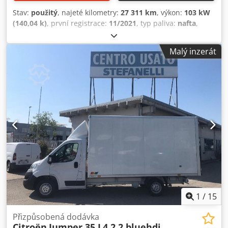
širokoúhlou čočkou, integrované směrovky v barevných
Stav:
použitý
, najeté kilometry:
27 311 km
, výkon:
103 kW
zrcátkách, brzdový asistent, krátká digitální střešní anténa,
(140,04 k)
, první registrace:
11/2021
, typ paliva:
nafta
,
karoserie/skříň velkoprostorová, polstrované opěrky hlavy,
celková hmotnost:
3 300 kg
, barva:
bílý
, typ převodu:
palivová nádrž 90 l, přepážka nákladového prostoru,
mechanický
, Celková přípustná hmotnost: 3300 kg Crjdszq
Malý inzerát
výškově nastavitelný volant, motor 2,2 l – 121 kW Blue-HDI
Hy Ajpfx Antof
FAP KAT, rozvor 4 035 mm, rezervní kolo včetně obutí,
nízkoemisní motor dle normy Euro 6d-TEMP, posuvné
dveře vpravo v nákladovém/posádkovém prostoru, SCR
systém (AdBlue technologie), boční ochranné lišty, látkové
čalounění sedadel, dvojlavice spolujezdce v kabině,
řidičova sedačka s bederní opěrkou, start-stop systém,
max. přípustná hmotnost 3,5 t.
1
/
15
Přizpůsobená dodávka
Citroën
Jumper 35 L4 2.2 bluehdi