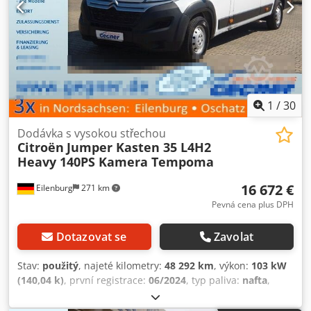
1
/
30
Dodávka s vysokou střechou
Citroën
Jumper Kasten 35 L4H2
Heavy 140PS Kamera Tempoma
16 672 €
Eilenburg
271 km
Pevná cena plus DPH
Dotazovat se
Zavolat
Stav:
použitý
, najeté kilometry:
48 292 km
, výkon:
103 kW
(140,04 k)
, první registrace:
06/2024
, typ paliva:
nafta
,
celková hmotnost:
3 500 kg
, barva:
bílý
, typ převodu:
mechanický
, emisní třída:
Euro 6
, počet míst k sezení:
3
,