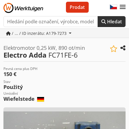
Prodat
Hledat
/ ... / ID inzerátu: A179-7273
Elektromotor 0,25 kW, 890 ot/min
Electro Adda
FC71FE-6
Pevná cena plus DPH
150 €
Stav
Použitý
Umístění
Wiefelstede