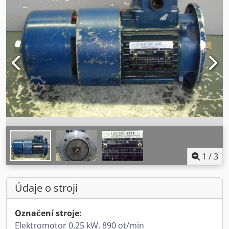
1
/
3
Údaje o stroji
Označení stroje:
Elektromotor 0,25 kW, 890 ot/min