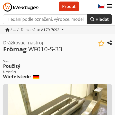
Prodat
Hledat
/ ... / ID inzerátu: A179-7092
Drážkovací nástroj
Frömag
WF010-S-33
Stav
Použitý
Umístění
Wiefelstede