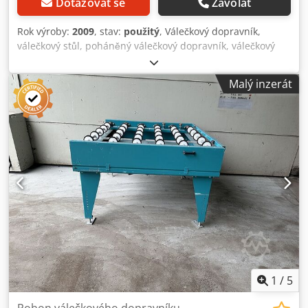
Dotazovat se
Zavolat
Rok výroby:
2009
, stav:
použitý
, Válečkový dopravník,
válečkový stůl, poháněný válečkový dopravník, válečkový
dopravník -Výrobce: Grenzebach, válečkový dopravník typu
RFS stabilní konstrukce -Hnací motor: 0,18 kW 76 ot/min. -
Malý inzerát
Mezerní rozměr: 1000 mm -Délka dopravníku: 1250 mm -
Středová vzdálenost: 250 mm -Rozteč válečků: 250 mm -
Válečky: pogumované -Výška dopravníku: nastavitelná -
počet: k dispozici je 1x válečkový dopravník -Rozměry:
1480/1150/H720 mm Codpfjtlzdusx Ap Ajrf -Hmotnost: 200
kg
1
/
5
Pohon válečkového dopravníku