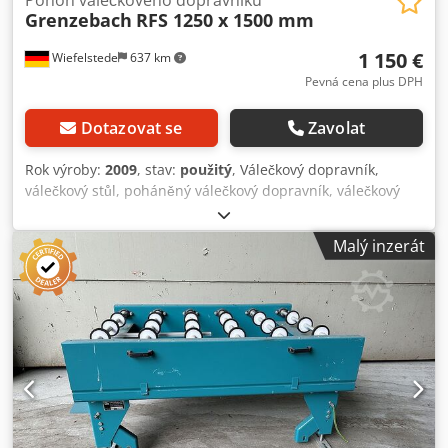
Grenzebach
RFS 1250 x 1500 mm
1 150 €
Wiefelstede
637 km
Pevná cena plus DPH
Dotazovat se
Zavolat
Rok výroby:
2009
, stav:
použitý
, Válečkový dopravník,
válečkový stůl, poháněný válečkový dopravník, válečkový
dopravník Crsdpfxotlzgas Ap Aof -Výrobce: Grenzebach,
válečkový dopravník typu RFS stabilní konstrukce -Hnací
Malý inzerát
motor: 0,18 kW 76 ot/min. -Mezerní rozměr: 1500 mm -
Délka dopravníku: 1250 mm -Středová vzdálenost: 250 mm
-Rozteč válečků: 250 mm -Válečky: pogumované -Výška
dopravníku: nastavitelná -počet: k dispozici je 1x válečkový
dopravník -Rozměry: 1440/1700/H960 mm -Hmotnost: 265
kg