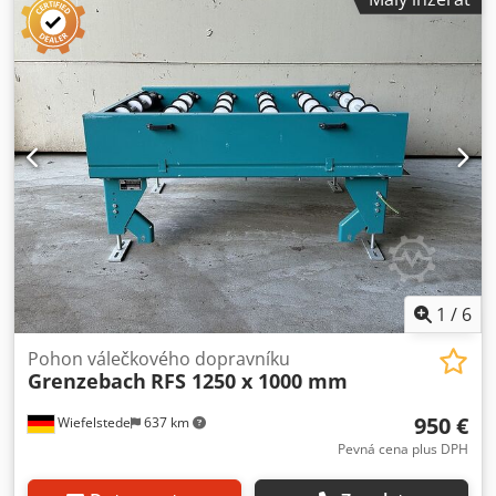
dopravníku: 1140 mm - průměr válečku: 105 mm - válečky:
pogumované - průměr hřídele: 25 mm - výška dopravníku:
960 mm, nastavitelná - pohon: pomocí řemenu Codeb A H
Nhepfx Ap Aerf - počet: k dispozici 5 válečkových
dopravníků - cena: za kus - rozměry: 1500/1150/V960 mm -
hmotnost: cca 230 kg
1
/
6
Pohon válečkového dopravníku
Grenzebach
RFS 1250 x 1000 mm
950 €
Wiefelstede
637 km
Pevná cena plus DPH