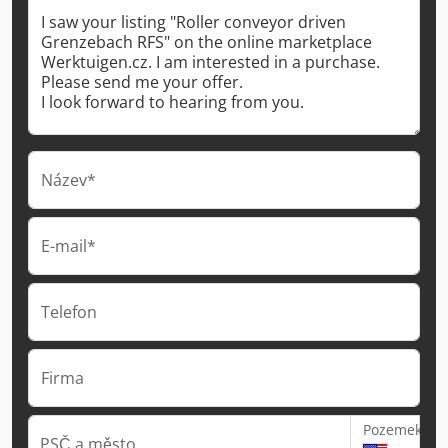
Název*
E-mail*
Telefon
Firma
Pozemek
PSČ a město