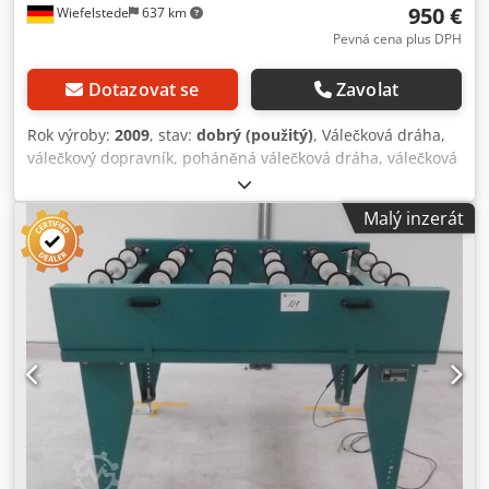
950 €
Wiefelstede
637 km
Pevná cena plus DPH
Dotazovat se
Zavolat
Rok výroby:
2009
, stav:
dobrý (použitý)
, Válečková dráha,
válečkový dopravník, poháněná válečková dráha, válečková
linka - robustní provedení - posuvná - elektrický pohon -
pohonný motor: 0,37 kW 76 ot/min - šířka válečků: 850 mm
Malý inzerát
- délka dopravníku: 1140 mm - průměr válečku: 105 mm -
válečky: pogumované - průměr hřídele: 25 mm - výška
dopravníku: 1100 mm, nastavitelná Codpfx Apjb A S T Ts
Aorf - pohon: pomocí řemenu - rozměry: 1140/1150/V1110
mm - hmotnost: 230 kg