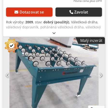
Pevná cena plus DPH
Dotazovat se
Zavolat
Rok výroby:
2009
, stav:
dobrý (použitý)
, Válečková dráha,
válečkový dopravník, poháněná válečková dráha, válečkový
pás -Provedení: robustní -Pohon: elektrický -Pohonový
motor: 0,37 kW, 76 ot./min -Šířka válečku: 1450 mm -Délka
Malý inzerát
dopravníku: 2150 mm -Průměr válečku: 105 mm Crodpfxsb
A S Udj Ap Aef -Válečky: pogumované -Průměr hřídele: 25
mm -Dopravní výška: 950 mm, nastavitelná -Poháněno:
řemenem -Rozměry: 2150/1650/V960 mm -Hmotnost: cca
320 kg