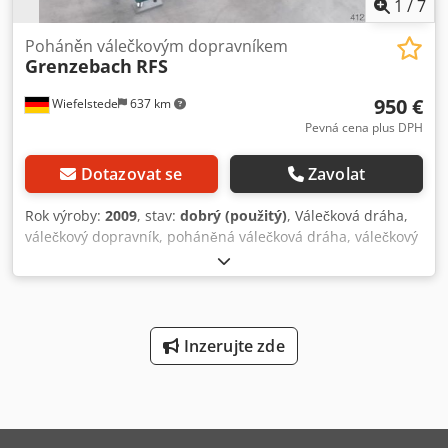
1
/
7
Poháněn válečkovým dopravníkem
Grenzebach
RFS
950 €
Wiefelstede
637 km
Pevná cena plus DPH
Dotazovat se
Zavolat
Rok výroby:
2009
, stav:
dobrý (použitý)
, Válečková dráha,
válečkový dopravník, poháněná válečková dráha, válečkový
pás - robustní provedení - elektrický pohon - pohonný
motor: 0,37 kW, 76 ot/min - šířka válečků: 1450 mm -
dopravní délka: 1400 mm - průměr válečku: 105 mm -
válečky: pogumované - průměr hřídele: 25 mm - dopravní
výška: 950 mm, nastavitelná - pohon: řemenem Credpob A
Inzerujte zde
S Uhjfx Ap Aef - počet: k dispozici 5 válečkových drah -
cena: za kus - rozměry: 1400/1650/V1000 mm - hmotnost:
cca 300 kg/kus