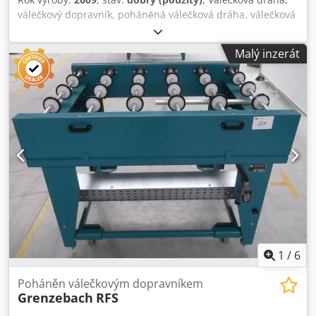
válečkový dopravník, poháněná válečková dráha, válečková
trať - robustní provedení - elektrický pohon - pohonný
motor: 0,37 kW, 76 ot/min - šířka válečků: 1450 mm -
Malý inzerát
dopravní délka: 1400 mm - průměr válečku: 105 mm -
válečky: pogumované - průměr hřídele: 25 mm - dopravní
výška: 950 mm, nastavitelná Credpsiv Im Iofx Ap Aof -
pohon: přes řemen - množství: k dispozici 2x válečková
dráha - cena: za kus - rozměry: 1400/1650/V1000 mm -
hmotnost: cca 300 kg/kus
1
/
6
Poháněn válečkovým dopravníkem
Grenzebach
RFS