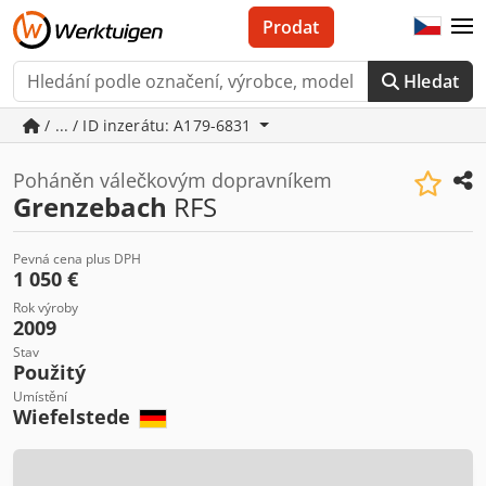
Prodat
Hledat
/ ... / ID inzerátu: A179-6831
Poháněn válečkovým dopravníkem
Grenzebach
RFS
Pevná cena plus DPH
1 050 €
Rok výroby
2009
Stav
Použitý
Umístění
Wiefelstede