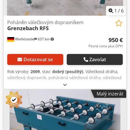
1
/
6
Poháněn válečkovým dopravníkem
Grenzebach
RFS
950 €
Wiefelstede
637 km
Pevná cena plus DPH
Dotazovat se
Zavolat
Rok výroby:
2009
, stav:
dobrý (použitý)
, Válečková dráha,
válečkový dopravník, poháněná válečková dráha, válečková
trať - robustní provedení - posuvná - elektrický pohon -
pohonný motor: 0,37 kW 71 ot./min - šířka válečků: 850 mm
Malý inzerát
Cedpfxjb A S Ubj Ap Ajrf - dopravní délka: 1400 mm -
průměr válečků: 105 mm - válečky: pogumované - průměr
hřídele: 25 mm - dopravní výška: 1100 mm, nastavitelná -
pohon: pomocí řemenu - množství: 2x válečková dráha
skladem - cena: za kus - rozměry: 1140/1150/V1110 mm -
hmotnost: 230 kg