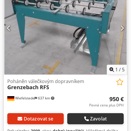
1
/
5
Poháněn válečkovým dopravníkem
Grenzebach
RFS
950 €
Wiefelstede
637 km
Pevná cena plus DPH
Dotazovat se
Zavolat
Rok výroby:
2009
, stav:
dobrý (použitý)
, Válečková dráha,