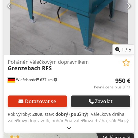
1
/
5
Poháněn válečkovým dopravníkem
Grenzebach
RFS
950 €
Wiefelstede
637 km
Pevná cena plus DPH
Dotazovat se
Zavolat
Rok výroby:
2009
, stav:
dobrý (použitý)
, Válečková dráha,
válečkový dopravník, poháněná válečková dráha, válečkový
pás - robustní provedení - elektrický pohon - pohonný
motor: 0,37 kW, 76 ot/min - šířka válečků: 850 mm - délka
Malý inzerát