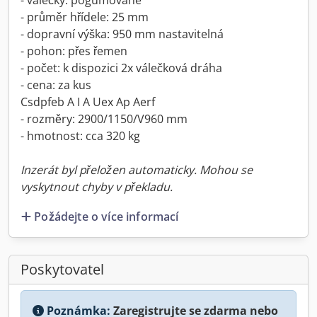
- válečky: pogumované
- průměr hřídele: 25 mm
- dopravní výška: 950 mm nastavitelná
- pohon: přes řemen
- počet: k dispozici 2x válečková dráha
- cena: za kus
Csdpfeb A I A Uex Ap Aerf
- rozměry: 2900/1150/V960 mm
- hmotnost: cca 320 kg
Inzerát byl přeložen automaticky. Mohou se
vyskytnout chyby v překladu.
Požádejte o více informací
Poskytovatel
Poznámka:
Zaregistrujte se zdarma nebo