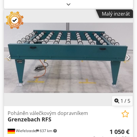
provedení - elektrický pohon Crjdpeb A S Tyjfx Ap Aef -
pohonný motor: 0,37 kW, 76 ot/min - šířka válce: 820 mm -
Malý inzerát
dopravní délka: 1400 mm - průměr válce: 105 mm - válečky
pogumované - průměr hřídele: 25 mm - dopravní výška:
950 mm, nastavitelná - poháněno řemenem - k dispozici
více dopravníků - cena: za kus - rozměry: 1280/1500/V1020
mm - hmotnost: 219 kg
1
/
5
Poháněn válečkovým dopravníkem
Grenzebach
RFS
1 050 €
Wiefelstede
637 km