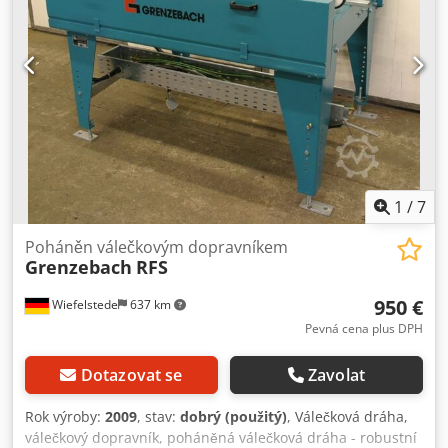
dopravník -Cena: za kus -Rozměry: 1480/1190/H680 mm -
Hmotnost: 197 kg/ks.
1
/
7
Poháněn válečkovým dopravníkem
Grenzebach
RFS
950 €
Wiefelstede
637 km
Pevná cena plus DPH
Dotazovat se
Zavolat
Rok výroby:
2009
, stav:
dobrý (použitý)
, Válečková dráha,
válečkový dopravník, poháněná válečková dráha - robustní