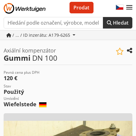
Prodat
Hledat
/ ... / ID inzerátu: A179-6265
Axiální kompenzátor
Gummi
DN 100
Pevná cena plus DPH
120 €
Stav
Použitý
Umístění
Wiefelstede