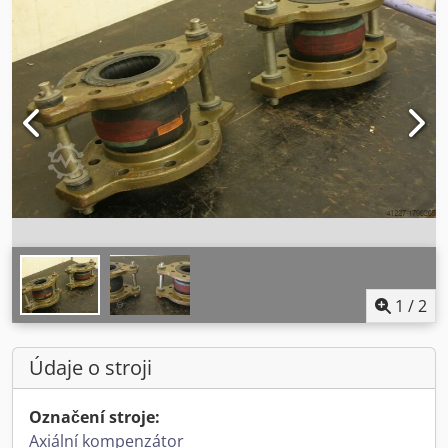
1
/
2
Údaje o stroji
Označení stroje:
Axiální kompenzátor