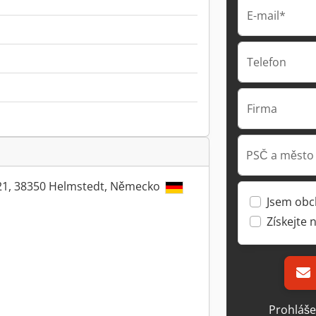
E-mail*
Telefon
Firma
PSČ a město
21, 38350 Helmstedt, Německo
Jsem obc
Získejte 
Prohláše