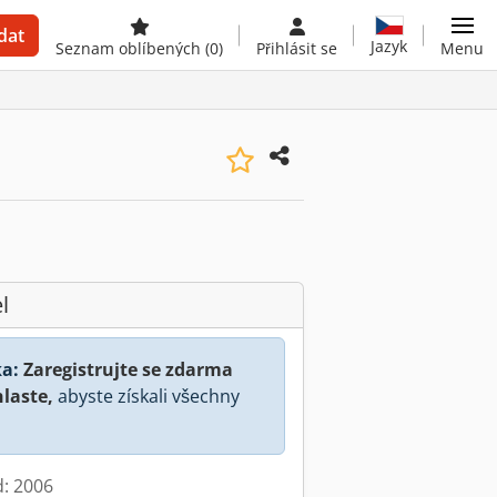
dat
Jazyk
Seznam oblíbených
(0)
Přihlásit se
Menu
l
a:
Zaregistrujte se zdarma
hlaste,
abyste získali všechny
d: 2006