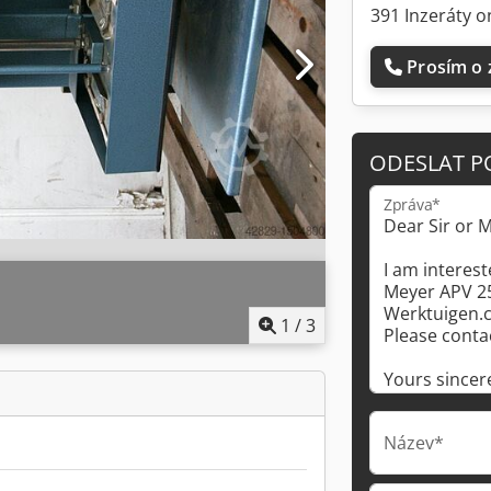
391 Inzeráty o
Prosím o 
ODESLAT P
Zpráva*
1
/
3
Název*