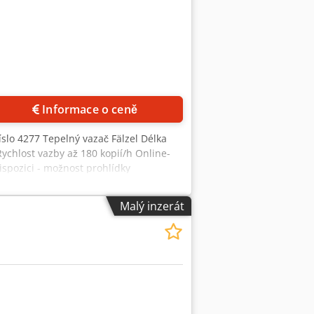
Informace o ceně
lo 4277 Tepelný vazač Fälzel Délka
ychlost vazby až 180 kopií/h Online-
ispozici - možnost prohlídky
Malý inzerát