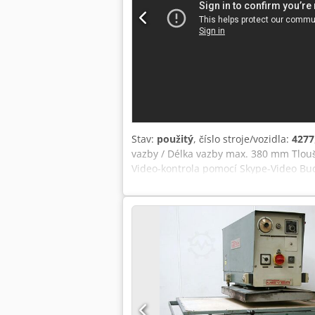
Stav:
použitý
, číslo stroje/vozidla:
4277
vazby / Délka vazby max. 380 mm Tloušť
Video-kontrola pomocí Skype-Video Bud
Dkedpfxeh Ayc Us Abior Skladem Emski