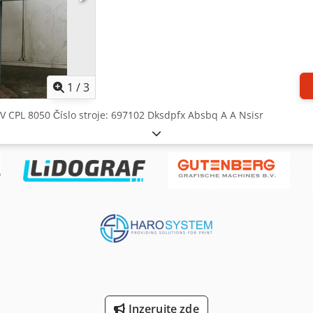
1
/
3
AHV CPL 8050 Číslo stroje: 697102 Dksdpfx Absbq A A Nsisr
Inzerujte zde