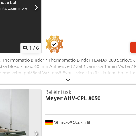
1
/
6
, Thermomatic-Binder / Thermomatic-Binder PLANAX 380 Sériové čís
ka bloku / max. 60 mm Aufheizzeit / Zahřívání cca 15min Vazba / R
eme velmi potěšeni Vaší návštěvou - více strojů skladem Ihned k d
rchen / Norimberk - Lze vyzkoušet
Reliéfní tisk
Meyer
AHV-CPL 8050
Německo
502 km