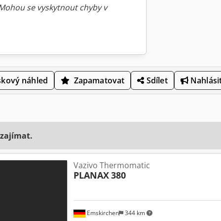
 Mohou se vyskytnout chyby v
skový náhled
Zapamatovat
Sdílet
Nahlásit
 zajímat.
Vazivo Thermomatic
PLANAX
380
Emskirchen
344 km