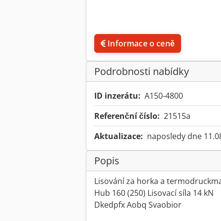
Informace o ceně
Podrobnosti nabídky
ID inzerátu:
A150-4800
Referenční číslo:
21515a
Aktualizace:
naposledy dne 11.0
Popis
Lisování za horka a termodruckma
Hub 160 (250) Lisovací síla 14 kN
Dkedpfx Aobq Svaobior