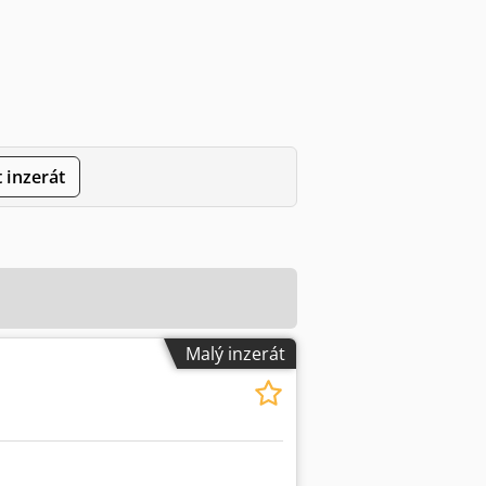
 inzerát
Malý inzerát