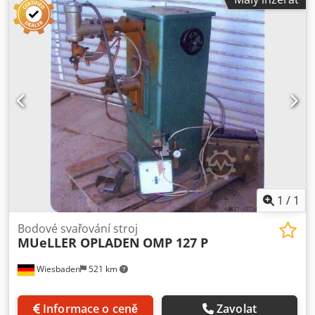
Velký balík kamenů a flanšů Výška středu: 316 mm Průměr
broušení Ø: 632mm Délka broušení: 3000mm Rozměr
brusného kamene: 800 x 305 x 105mm Otáčky brusného
kamene: 1000 ot/min Otáčení stolu: 9,1 Chladicí systém:
Ano Filtr: Ano CNC obtahovačka KW se Siemens 840D nová
v roce 2002 Měřicí váhy HeidenHain Servomotory Siemens
Broušení klikového hřídele a vnější broušení Velká stabilní
opěrná sada Velký balík kamenů a flanší Délka: 10100 mm
Dkedpem Twz Ajfx Ad Ier Šířka: 2600 mm Výška: 2300 mm
Hmotnost: 15000 kg
1
/
1
Bodové svařování stroj
MUeLLER OPLADEN
OMP 127 P
Wiesbaden
521 km
Informace o ceně
Zavolat