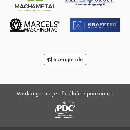
prohlídky na místě. Dedpfxszl Em Ds Ad Iokr
Inzerujte zde
Werktuigen.cz je oficiálním sponzorem: