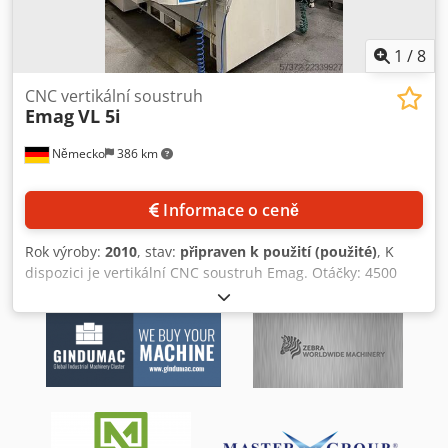
1
/
8
CNC vertikální soustruh
Emag
VL 5i
Německo
386 km
Informace o ceně
Rok výroby:
2010
, stav:
připraven k použití (použité)
, K
dispozici je vertikální CNC soustruh Emag. Otáčky: 4500
ot./min, počet nástrojových pozic: 12, rozsah pohybu os
X/Z: 570 mm/200 mm, max. průměr upínacího zařízení: 260
mm, max. průměr soustružení: 260 mm, max. průměr
obrábění: 220 mm, max. délka obrobku: 110 mm, rychlost
posuvu osy X: 60 m/min, rychlost posuvu osy Z: 30 m/min,
posuvová síla: 5,5 kN, max. hmotnost obrobku: 120 kg,
hmotnost: přibližně 6500 kg, řídicí systém: Siemens
Sinumerik 840. Dokumentace je k dispozici. Možnost