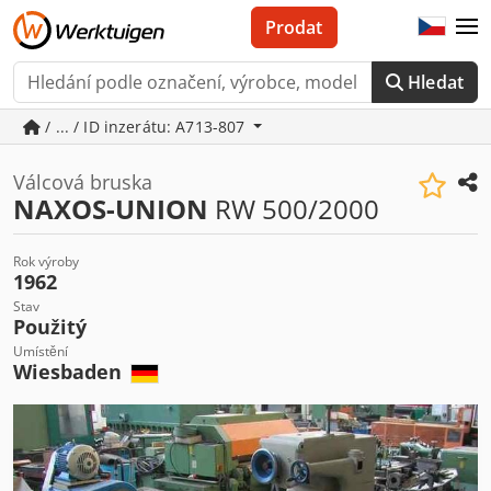
Prodat
Hledat
/ ... / ID inzerátu: A713-807
Válcová bruska
NAXOS-UNION
RW 500/2000
Rok výroby
1962
Stav
Použitý
Umístění
Wiesbaden