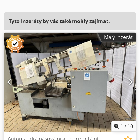
Tyto inzeráty by vás také mohly zajímat.
Malý inzerát
1
/
10
Automatická pásová pila - horizontální