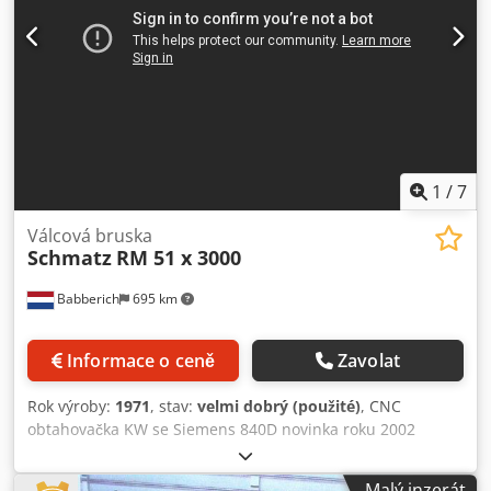
složité vzory listů. 2. Automatické zjišťování okrajů Díky
schopnosti identifikovat nepravidelné listy se čas hledání
okrajů zkrátí na 3 sekundy. 3. Automatický měnič trysek
Stroj vymění trysku nejrychlejší rychlostí do 35 sekund - to
šetří 50% časových nákladů. Dkodpfjg A N Scex Ad Isr
1
/
7
Válcová bruska
Schmatz
RM 51 x 3000
Babberich
695 km
Informace o ceně
Zavolat
Rok výroby:
1971
, stav:
velmi dobrý (použité)
, CNC
obtahovačka KW se Siemens 840D novinka roku 2002
HeidenHain měřící váhy Siemens Servomotory Broušení
klikových hřídelí a vnějších ploch Velký balík stabilních opěr
Malý inzerát