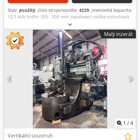
Stav:
použitý
, číslo stroje/vozidla:
4229
, jmenovitá kapacita:
12,5 kVA hrdlo: 350 - 500 mm zapalovací svíčka vzduchová
mezera: 120 mm svařovací kapacita ocel: 8 mm elektrické
připojení: 380 V kW potřeba místa: 400 x 1000 x 1150 mm
Malý inzerát
hmotnost: ca. 190 kg Dedpfxobh Nxrs Ad Iskr
1
/
4
Vertikální soustruh