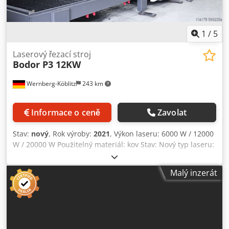
1
/
5
Laserový řezací stroj
Bodor P3 12KW
Wernberg-Köblitz
243 km
Informace o ceně
Zavolat
Stav:
nový
, Rok výroby:
2021
, Výkon laseru: 6000 W / 12000
W / 20000 W Použitelný materiál: kov Stav: Nový typ laseru:
Vláknový laser Řezná plocha: 3000 * 1500 mm Řezná
rychlost: 200 m / min Podporovaný grafický formát: AI,
Malý inzerát
BMP, Dst, Dwg, DXF, DXP, LAS, Režim chlazení PLT:
CHLAZENÍ VODOU Certifikace: CCC, CE, GS, ISO, Sgs
Laserový zdroj Značka: IPG / MAX Hmotnost (KG): 11000KG
Záruka: 3 roky Napájení: 110V / 220V / 380V 50Hz / 60Hz 1.
Vlajková loď Super dynamická reakce, snadno zvládnete