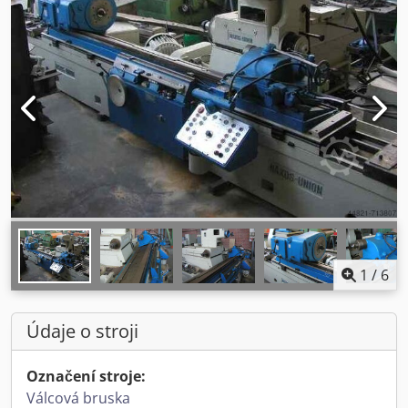
1
/
6
Údaje o stroji
Označení stroje:
Válcová bruska