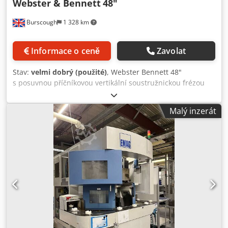
Webster & Bennett
48"
Burscough
1 328 km
Informace o ceně
Zavolat
Stav:
velmi dobrý (použité)
, Webster Bennett 48"
s posuvnou příčníkovou vertikální soustružnickou frézou
S kopírovacím zařízením 48" průměr stolu Djdpfxezh Ndrs
Ad Iskr Možnost předvedení provozu stroje v našich
Malý inzerát
prostorách po dohodě.