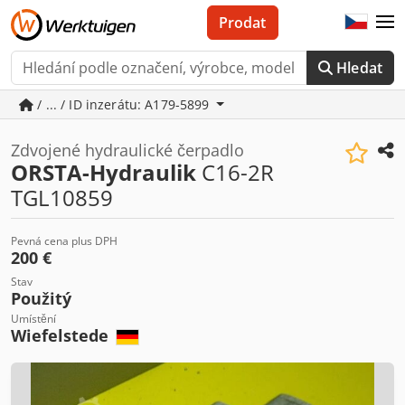
Prodat
Hledat
/ ... / ID inzerátu: A179-5899
Zdvojené hydraulické čerpadlo
ORSTA-Hydraulik
C16-2R
TGL10859
Pevná cena plus DPH
200 €
Stav
Použitý
Umístění
Wiefelstede