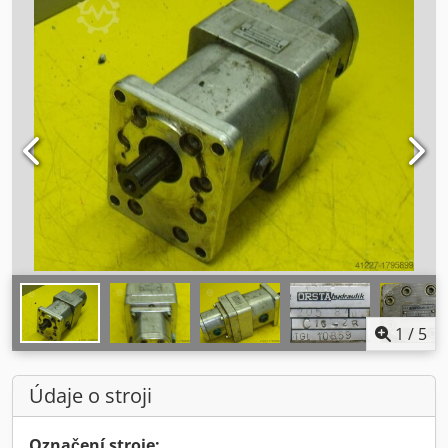
1
/
5
Údaje o stroji
Označení stroje: