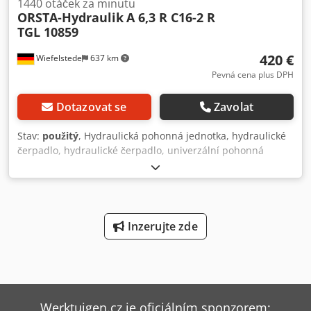
1440 otáček za minutu
ORSTA-Hydraulik
A 6,3 R C16-2 R
TGL 10859
420 €
Wiefelstede
637 km
Pevná cena plus DPH
Dotazovat se
Zavolat
Stav:
použitý
, Hydraulická pohonná jednotka, hydraulické
čerpadlo, hydraulické čerpadlo, univerzální pohonná
jednotka, zubové čerpadlo, dvojité hydraulické čerpadlo
Credpjibd S Rjfx Alfsf -Výrobce: Orsta, dvojité hydraulické
čerpadlo -Čerpadlo 1: typ A 6,3 R -Čerpadlo 2: typ C 16-2 R
-Motor: VEM KMR 112 M4 5,5 kW / 1440 ot./min. -celkové
rozměry: 725/250/H290 mm -Hmotnost: 65 kg
Inzerujte zde
Werktuigen.cz je oficiálním sponzorem: