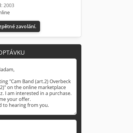
d: 2003
nline
zpětné zavolání.
Požádat o více obrázků
OPTÁVKU