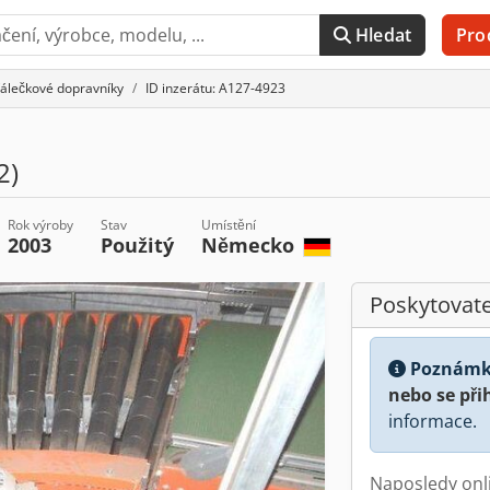
Hledat
Pro
álečkové dopravníky
ID inzerátu: A127-4923
2)
Rok výroby
Stav
Umístění
2003
Použitý
Německo
Poskytovate
Poznámk
nebo se při
informace.
Naposledy onl