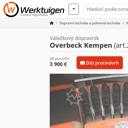
Česká republika
Dopravní technika a pohonná technika
V
Válečkový dopravník
Overbeck Kempen
(art.
VB plus DPH
Dát protinávrh
3 900 €