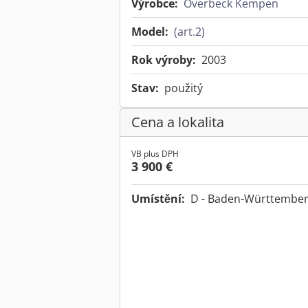
Výrobce:
Overbeck Kempen
Model:
(art.2)
Rok výroby:
2003
Stav:
použitý
Cena a lokalita
VB plus DPH
3 900 €
Umístění:
D - Baden-Württembe