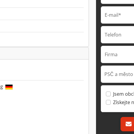
E-mail*
Telefon
Firma
PSČ a město
rg
Jsem obc
Získejte 