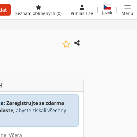
dat
Jazyk
Seznam oblíbených
(0)
Přihlásit se
Menu
l
a:
Zaregistrujte se zdarma
hlaste,
abyste získali všechny
ine: Včera