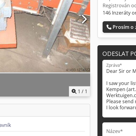
Registrován o
146 Inzeráty o
Prosím o 
ODESLAT P
Zpráva*
1
/
1
avník
Název*