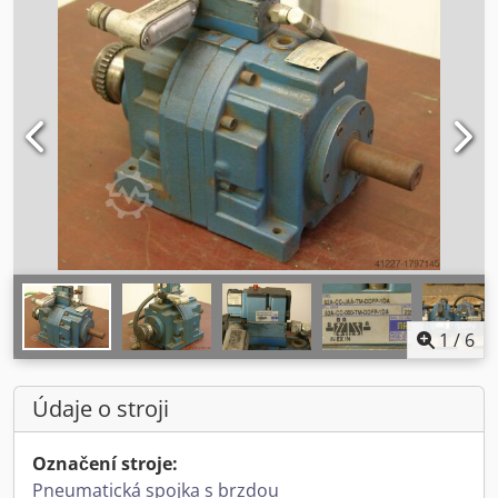
1
/
6
Údaje o stroji
Označení stroje:
Pneumatická spojka s brzdou