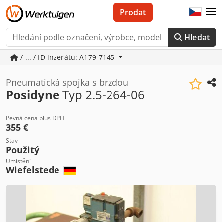
Prodat
Hledat
/ ... / ID inzerátu: A179-7145
Pneumatická spojka s brzdou
Posidyne
Typ 2.5-264-06
Pevná cena plus DPH
355 €
Stav
Použitý
Umístění
Wiefelstede