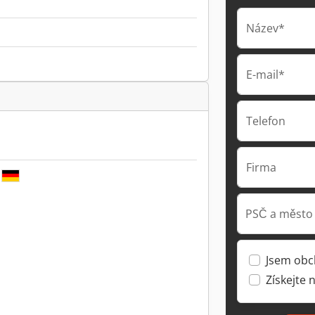
Název*
E-mail*
Telefon
Firma
PSČ a město
Jsem obc
Získejte 