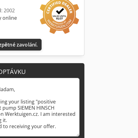
d: 2002
y online
zpětné zavolání.
OPTÁVKU