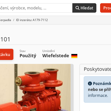
Hledat
Pro
erpadla
ID inzerátu: A179-7112
101
Stav
Umístění
távku
Použitý
Wiefelstede
Poskytovate
Poznámk
nebo se při
informace.