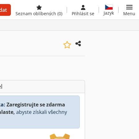
dat
Jazyk
Seznam oblíbených
(0)
Přihlásit se
Menu
l
a:
Zaregistrujte se zdarma
hlaste,
abyste získali všechny