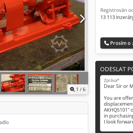
Registrován o
13 113 Inzerát
Prosím o 
ODESLAT P
Zpráva*
1
/
6
adlo