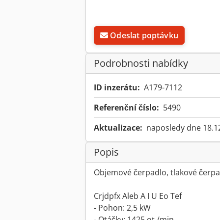
Odeslat poptávku
Podrobnosti nabídky
ID inzerátu:
A179-7112
Referenční číslo:
5490
Aktualizace:
naposledy dne 18.1
Popis
Objemové čerpadlo, tlakové čerpa
Crjdpfx Aleb A I U Eo Tef
- Pohon: 2,5 kW
- Otáčky: 1425 ot./min