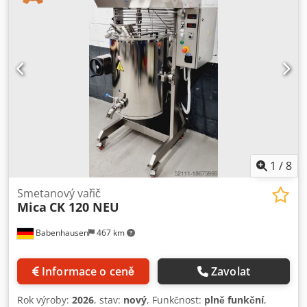
vozíkové pece, etážové pece, cukrářské pece, prodejní
pece, pekařské stroje, linky na chléb, linky na housky, linky
na koláče, linky na croissanty, stroje na bagety, hnětače,
mixéry, válečky, stroje na rohlíky. Podívejte se na všechny
naše inzeráty.
1
/
8
Smetanový vařič
Mica
CK 120 NEU
Babenhausen
467 km
Informace o ceně
Zavolat
Rok výroby:
2026
, stav:
nový
, Funkčnost:
plně funkční
,