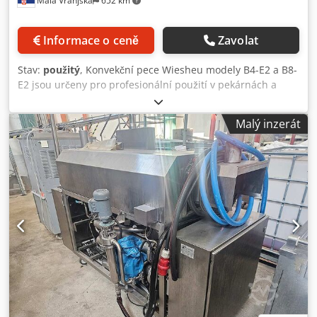
Mala Vranjska
652 km
Informace o ceně
Zavolat
Stav:
použitý
, Konvekční pece Wiesheu modely B4-E2 a B8-
E2 jsou určeny pro profesionální použití v pekárnách a
gastronomických provozech. Zařízení jsou použité, ale plně
funkční a připravené k okamžitému provozu. Tyto modely
Malý inzerát
nabízejí kapacitu pro 5 a 10 plechů, což je činí vhodnými
pro různé výrobní potřeby. Prodávají se pouze jako
kompletní sada a představují praktické řešení pro vybavení
nebo rozšíření pekárenského provozu. Typ stroje:
Konvektomat Wiesheu B4-E2 & B8-E2 Wiesheu, typ B4-E2 &
B8-E2 (pece pro 5 a 10 plechů). Dedpfx Ajy Avkdeliock
Prodává se pouze jako celek! Technické údaje: B4-E2:
Elektrický příkon: 9,2 kW Vodní tlak: 150-250 kPa Napětí:
400 V Frekvence: 50 Hz B8-E2: Elektrický příkon: 18,4 kW
Vodní tlak: 150-250 kPa Napětí: 400 V Frekvence: 50 Hz