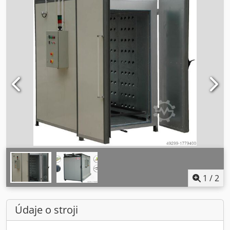
1
/
2
Údaje o stroji