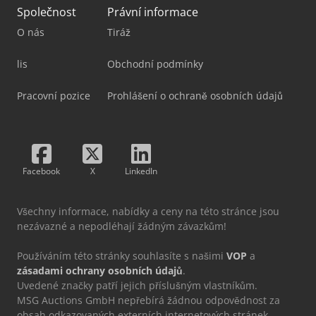
Společnost
Právní informace
O nás
Tiráž
lis
Obchodní podmínky
Pracovní pozice
Prohlášení o ochraně osobních údajů
Facebook
X
LinkedIn
Všechny informace, nabídky a ceny na této stránce jsou
nezávazné a nepodléhají žádným závazkům!
Používáním této stránky souhlasíte s našimi
VOP
a
zásadami ochrany osobních údajů
.
Uvedené značky patří jejich příslušným vlastníkům.
MSG Auctions GmbH nepřebírá žádnou odpovědnost za
obsah odkazovaných externích internetových stránek.