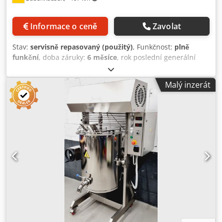
Informace o ceně
Zavolat
Stav:
servisně repasovaný (použitý)
, Funkčnost:
plně
funkční
, doba záruky:
6 měsíce
, rok poslední generální
opravy:
2026
, kapacita nádrže:
240 l
, pohotovostní
hmotnost:
400 kg
, celková hmotnost:
400 kg
, Cisternový
Malý inzerát
vůz Kemper SP 125 A Dedpfxow U I A Ie Alijck Použité
zařízení po rekonstrukci s garancí Kvalita od odborného
servisu! Využijte více než 35 let zkušeností! Navštivte nás!