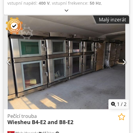
vstupní napětí:
400 V
, vstupní frekvence:
50 Hz
,
Certifikováno DGUV do:
08/2027
, typ vstupního proudu:
trojfázový
, doba záruky:
12 měsíce
, číslo stroje/vozidla:
Malý inzerát
2026
, TOP Cremekocher CK 120 Efektivní práce při vaření a
ohřívání krémů a hmot Přesné řízení teploty Dcsdpfov H Ti
Tex Alijk Digitální časovač, 2 rychlosti S ručním kolem pro
vypouštění nebo vypouštěcím kohoutem Stroj je pojízdný s
aretací Pouze u nás zkoušeno dle DGUV V3 Připojení 400V,
32A CEE zástrčka Rozměry 1120 x 905 x 1830 mm, šxdxv
NOVÝ stroj & SAB zkoušený Se zárukou + servis náhradních
dílů Možnosti: Doručovací služba Leasing & servis
pronájmu Servisní smlouva Servisní balíček Zaškolení &
uvedení do provozu Navštivte naši velkou výstavu
pekařských strojů!
1
/
2
Pečící trouba
Wiesheu
B4-E2 and B8-E2