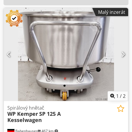
Malý inzerát
1
/
2
Spirálový hnětač
WP Kemper
SP 125 A
Kesselwagen
Babenhausen
467 km