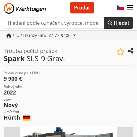
Prodat
Hledat
/ ... / ID inzerátu: A177-9400
Trouba pečící prášek
Spark
SLS-9 Grav.
Pevná cena plus DPH
9 900 €
Rok výroby
2022
Stav
Nový
Umístění
Hürth