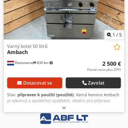
1
/
5
Varný kotel 50 litrů
Ambach
2 500 €
Oostvoorne
830 km
Pevná cena plus DPH
Dotazovat se
Zavolat
Stav:
připraven k použití (použité)
, Varná konvice Ambach
je výkonný a spolehlivý spotřebič, ideální pro přípravu
velkého množství polévek, omáček a dalších tekutých
pokrmů. Číslo položky: KV-10125 Značka: Ambach Model:
Varná konvice Djdpfx Alowlnbyeisck Rozměry ŠxHxV:
700x750x980 mm Objem: 50 l Obsahuje: S vypouštěcím