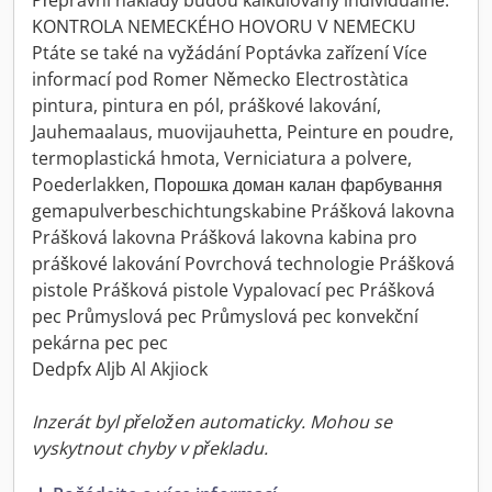
Přepravní náklady budou kalkulovány individuálně.
KONTROLA NEMECKÉHO HOVORU V NEMECKU
Ptáte se také na vyžádání Poptávka zařízení Více
informací pod Romer Německo Electrostàtica
pintura, pintura en pól, práškové lakování,
Jauhemaalaus, muovijauhetta, Peinture en poudre,
termoplastická hmota, Verniciatura a polvere,
Poederlakken, Порошка доман калан фарбування
gemapulverbeschichtungskabine Prášková lakovna
Prášková lakovna Prášková lakovna kabina pro
práškové lakování Povrchová technologie Prášková
pistole Prášková pistole Vypalovací pec Prášková
pec Průmyslová pec Průmyslová pec konvekční
pekárna pec pec
Dedpfx Aljb Al Akjiock
Inzerát byl přeložen automaticky. Mohou se
vyskytnout chyby v překladu.