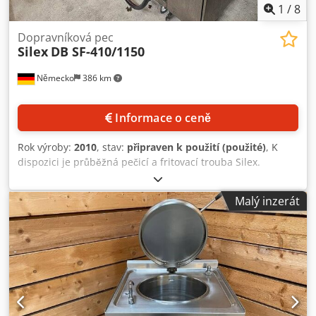
1
/
8
Dopravníková pec
Silex
DB SF-410/1150
Německo
386 km
Informace o ceně
Rok výroby:
2010
, stav:
připraven k použití (použité)
, K
dispozici je průběžná pečicí a fritovací trouba Silex.
Výrobní kapacita: cca 1000 porcí/h, procesy:
smažení/pečení, výkon: 20 kW, rozměry stroje X/Y/Z: cca
Malý inzerát
4100 mm/1200 mm/1700 mm, hmotnost: cca 900 kg. K
dispozici je dokumentace. Prohlídka na místě je možná.
Dodjuzx Uujpfx Alijck