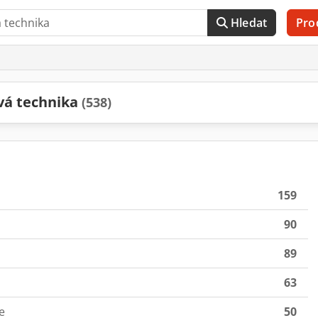
Hledat
Pro
vá technika
(538)
159
90
89
63
e
50