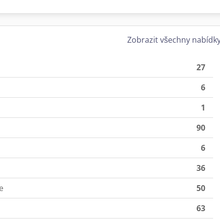
Zobrazit všechny nabídk
27
6
1
90
6
36
e
50
63