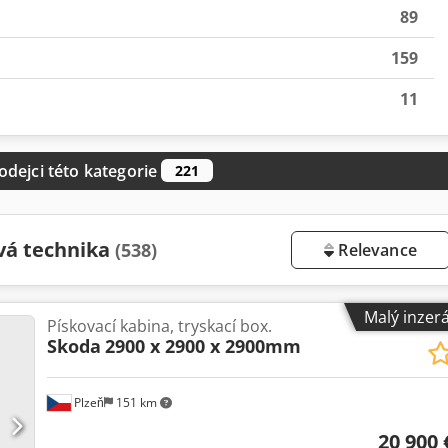
89
159
11
odejci této kategorie
221
vá technika
(538)
Relevance
Malý inzer
Pískovací kabina, tryskací box.
Skoda
2900 x 2900 x 2900mm
Plzeň
151 km
20 900 