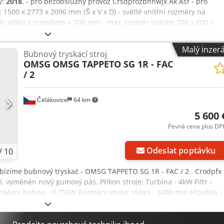
y:
2018
, - pro bezobslužný provoz Crsdpfozbnnwjx Ak Asf - pro
: 1500 x 2773 x 2096 mm (Š x V x D) - světlé vnitřní rozměry na
D), výška s nosníkem = 700 mm - max. rozměr vsázky: 700 x 600 x
0 kg Připojovací hodnoty na komoru: cirkulace = 3,0 kW (1 ks);
kupina) Přesnost teploty +/- 5 K při 150 °C, 250 °C, 300 °C dle
Malý inzer
Bubnový tryskací stroj
 přesnost až +/- 1,5 K 1 programovatelný regulátor Protherm 500
OMSG
OMSG TAPPETO SG 1R - FAC
/ 2
Čelákovice
64 km
5 600 
Pevná cena plus DP
Odeslat poptávku
/
10
abízíme bubnový tryskač - OMSG TAPPETO SG 1R - FAC / 2 . Crodpfx
í, vyměněn nový gumový pás. Příkon stroje: Turbína - 4kW Filtr -
táčení bubnu - 0,75kW Rozměry stroje: Výška - 3400 mm Hloubka -
00 kg Ke stroji je kompletní dokumentace, včetně elektro