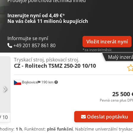
Prodejte povrchová technika ihned
Inzerujte nyní od 4,49 €
*
Na vás čeká
11 milionů kupujících
Informujte se nyní
Vložit inzerát nyní
+49 201 857 861 80
*za inzerát/měsíc
Malý inzer
Tryskací stroj, pískovací stroj.
CZ - Rolitech
TSMZ 250-20 10/10
Bojkovice
190 km
25 500 
Pevná cena plus DP
Odeslat poptávku
/
10
 hodiny:
1 h
, Funkčnost:
plně funkční
, Nabízíme univerzální tryskac