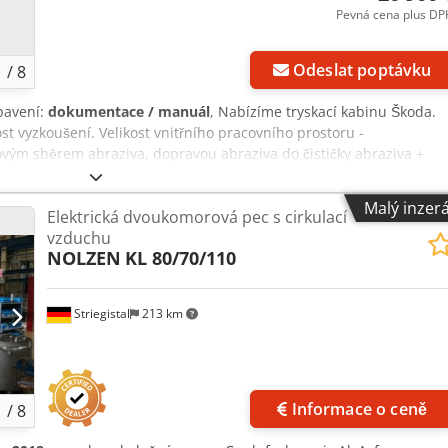
Pevná cena plus DP
Odeslat poptávku
1
/
8
bavení:
dokumentace / manuál
, Nabízíme tryskací kabinu Škoda.
st vyzkoušení. Velikost vnitřního pracovního prostoru -
m sběrem abraziva, dopravou abraziva do čističky abraziva +
ční jednotka. Cjdpfozrmqdex Ak Ajrf Kompletní zařízení.
Malý inzer
Elektrická dvoukomorová pec s cirkulací
vzduchu
NOLZEN
KL 80/70/110
Striegistal
213 km
Informace o ceně
1
/
8