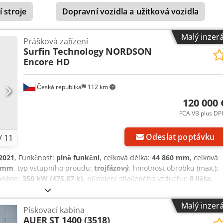
vání velkých dílců). Odtahová jednotka ventilace 38 000m3/min.
 stroje
Dopravní vozidla a užitková vozidla
erpadla 01D140. Aplikační elektrostatická pistole. Plynový ohřev
Malý inzer
Prášková zařízení
Surfin Technology
NORDSON
Encore HD
Česká republika
112 km
120 000 
FCA VB plus DP
Odeslat poptávku
/
11
2021
, Funkčnost:
plně funkční
, celková délka:
44 860 mm
, celková
0 mm
, typ vstupního proudu:
trojfázový
, hmotnost obrobku (max.):
 výkon:
350 kW (475,87 k)
, připojení stlačeného vzduchu:
8 lišta
,
a obrobku (max.):
800 mm
, vzdálenost mezi sloupy:
3 000 mm
,
ál:
PUR
, tloušťka izolace:
80 mm
, max. šířka obrobku:
800 mm
,
Malý inzer
Pískovací kabina
 aplikační část práškové lakovny z roku 2021. Aplikační technika
AUER
ST 1400 (3518)
 s napětím až 100 kV, řídící systém POWDER PILOT, podávací