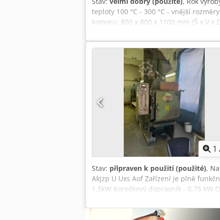
Stav:
velmi dobrý (použité)
, Rok výrob
teploty 100 °C - 300 °C - vnější rozměry
komoru: 800 x 800 x 1100 mm (Š x V x 
1000 mm (Š x V x D); max. hmotnost: 50
elektrické topení = 30 kW (1 regulační s
geometrie vsázky nastavitelná teplotní
1
Stav:
připraven k použití (použité)
, N
Akjzp U Uxs Aof Zařízení je plně funkčn
1,5kW Korečkový dopravník - 0,75 kW O
1850 mm Šířka - 1500 mm Hmotnost - 15
dokumentace.