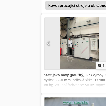
velké dveře 2000x2500mm (možnost lako
Kovozpracující stroje a obráběcí
Přípravna barvy včetně membránového č
340kW. Crodpfowmm U Usx Ak Aef
1
Stav:
jako nový (použitý)
, Rok výroby:
výška:
5 250 mm
, celková šířka:
17 10
80 kg
, vstupní frekvence:
50 Hz
, topný
výška obrobku (max.):
2 000 mm
, délk
palivo:
domácí plyn H
, izolační materi
Vybavení:
kabina, osvětlení
, K prodeji
NORDSON ENCORE HD, nabíjecí kaskády