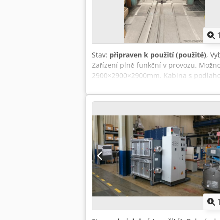
Stav:
připraven k použití (použité)
, Vy
Zařízení plně funkční v provozu. Možno
2900×2900×2900mm. Kabina s podlahový
tryskací jednotka Clemco 200 l + filtra