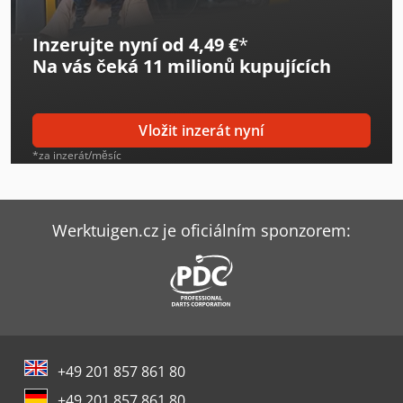
Inzerujte nyní od 4,49 €
*
Na vás čeká
11 milionů kupujících
Vložit inzerát nyní
*za inzerát/měsíc
Werktuigen.cz je oficiálním sponzorem:
+49 201 857 861 80
+49 201 857 861 80