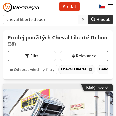
Prodat
Hledat
Prodej použitých Cheval Liberté Debon
(38)
Filtr
Relevance
Cheval Liberté
Debon
Odebrat všechny filtry
Malý inzerát