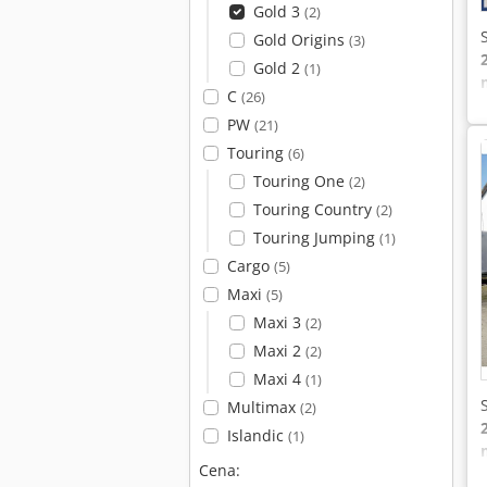
Gold 3
(2)
Gold Origins
(3)
Gold 2
(1)
C
(26)
PW
(21)
Touring
(6)
Touring One
(2)
Touring Country
(2)
Touring Jumping
(1)
Cargo
(5)
Maxi
(5)
Maxi 3
(2)
Maxi 2
(2)
Maxi 4
(1)
Multimax
(2)
Islandic
(1)
Cena: