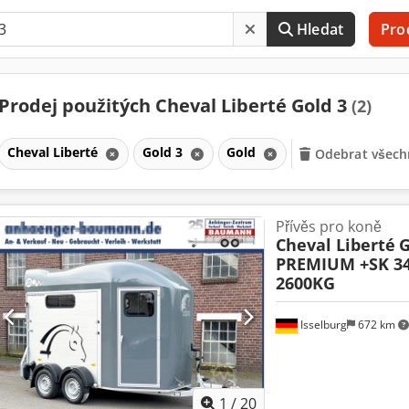
Hledat
Pro
Prodej použitých Cheval Liberté Gold 3
(2)
Cheval Liberté
Gold 3
Gold
Odebrat všechn
Přívěs pro koně
Cheval Liberté
G
PREMIUM +SK 3
2600KG
Isselburg
672 km
1
/
20