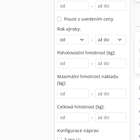
-
Pouze s uvedením ceny
Rok výroby:
-
Pohotovostní hmotnost [kg]:
-
Maximální hmotnost nákladu
[kg]:
-
Celková hmotnost [kg]:
-
Konfigurace náprav:
2 osy
(1)