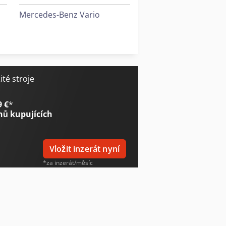
Mercedes-Benz Vario
Scania Touring
Vw T 3
té stroje
9 €
*
nů kupujících
Vložit inzerát nyní
*za inzerát/měsíc