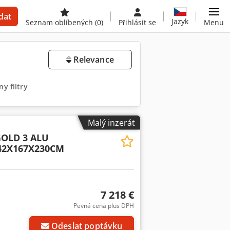
dat
Jazyk
Seznam oblíbených
(0)
Přihlásit se
Menu
Relevance
y filtry
Malý inzerát
OLD 3 ALU
42X167X230CM
7 218 €
Pevná cena plus DPH
Odeslat poptávku