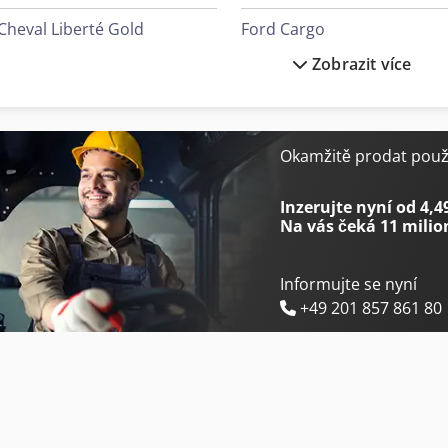
Cheval Liberté Gold
Ford Cargo
Zobrazit více
Cheval Liberté Gold 2
Houfek Buldog 3 950
Cheval Liberté Gold Aluline
Knoll K-3
Cheval Liberté Maxi 2
Man Lions City
Okamžitě prodat použi
Cheval Liberté Maxi 4
Man Lions Coach
Inzerujte nyní od 4,4
Na vás čeká
11 milio
Informujte se nyní
+49 201 857 861 80