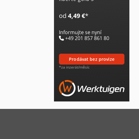
od
4,49 €
*
Informujte se nyní
+49 201 857 861 80
prodávat bez provize
*za inzerát/měsíc