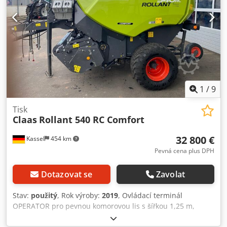
1
/
9
Tisk
Claas
Rollant 540 RC Comfort
32 800 €
Kassel
454 km
Pevná cena plus DPH
Dotazovat se
Zavolat
Stav:
použitý
, Rok výroby:
2019
, Ovládací terminál
OPERATOR pro pevnou komorovou lis s šířkou 1,25 m,
dvouokruhový brzdový systém / pneumatická brzdová