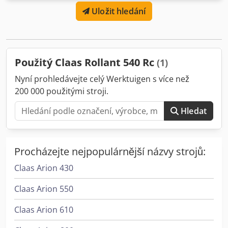
soustava. Pneumatiky: 500/50 - 17. Vyzvedávací ústrojí s
Uložit hledání
válcovým přítlačným válečkem / vstupní převodovka s 1 000
ot/min / Csdotia Dfepfx Adherf
Použitý Claas Rollant 540 Rc
(1)
Nyní prohledávejte celý Werktuigen s více než
200 000 použitými stroji.
Hledat
Procházejte nejpopulárnější názvy strojů:
Claas Arion 430
Claas Arion 550
Claas Arion 610