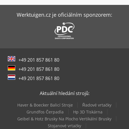
Claas Rollant 520 Rc
Claas Rollant 540 Rc Comfort
Werktuigen.cz je oficiálním sponzorem:
Claas Scorpion 741
Claas Scorpion 746
Claas Scorpion 756
+49 201 857 861 80
Claas Volto 1100
+49 201 857 861 80
Claas Volto 1100 T
+49 201 857 861 80
Claas Volto 1300 T
Aktuální hledání strojů:
Dalbo Rollomaximum 620
Haver & Boecker Balicí Stroje
Řadové vrtačky
Jcb 535-95
Grundfos Čerpadla
Hp 3D Tiskárna
Geibel & Hotz Brusky Na Plocho Vertikální Brusky
Jcb 540-180
Stojanové vrtačky