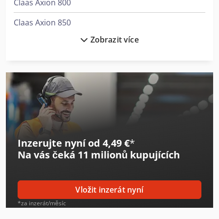
Claas Axion 800
Claas Axion 850
Zobrazit více
Claas Cargos 8400
Claas Harvesters
Claas Jaguar 940
Claas Jaguar 950
Claas Kombajn
Inzerujte nyní od 4,49 €
*
Claas Lexion 5400
Na vás čeká
11 milionů kupujících
Claas Lexion 6800
Claas Lexion 760
Vložit inzerát nyní
Claas Orbis 900
*za inzerát/měsíc