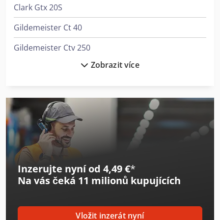
Clark Gtx 20S
Gildemeister Ct 40
Gildemeister Ctv 250
Zobrazit více
Gildemeister Ctx 200
Gildemeister Ctx 210
Gildemeister Ctx 310
Gildemeister Ctx 400
Gildemeister Ctx 420 Linear
Inzerujte nyní od 4,49 €
*
Gildemeister Ctx 420 Linear V6
Na vás čeká
11 milionů kupujících
Gildemeister Ctx 500
Gildemeister Ctx Alpha 300
Vložit inzerát nyní