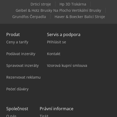
Drticí stroje
Hp 3D Tiskárna
Still Sxh 20
Geibel & Hotz Brusky Na Plocho Vertikální Brusky
Grundfos Čerpadla
Haver & Boecker Balicí Stroje
Prodat
Servis a podpora
Ceny a tarify
Přihlásit se
Podávat inzeráty
Kontakt
Spravovat inzeráty
Vzorová kupní smlouva
Rezervovat reklamu
Pečeť důvěry
Společnost
Právní informace
O nás
Tiráž