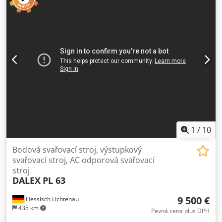
daN výložník: 250–550 mm vzdálenost ramene: 150 nebo
310 mm s přídavnou rozvaděčovou skříní podle normy VDE
0113 hlavní vypínač Dcjdpfx Aajzrupzjnjk synchronní řídicí
jednotka pro svařování 15036
1
/
10
Bodová svařovací stroj, výstupkový
svařovací stroj, AC odporová svařovací
stroj
DALEX
PL 63
9 500 €
Hessisch Lichtenau
435 km
Pevná cena plus DPH