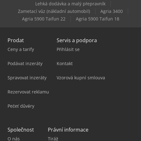
Lehká dodávka a malý přepravník
Zametací vůz (nákladní automobil)
Agria 3400
Matsuura H.plus-405
Agria 5900 Taifun 22
Agria 5900 Taifun 18
Prodat
Servis a podpora
Ceny a tarify
Přihlásit se
Podávat inzeráty
Kontakt
Spravovat inzeráty
Vzorová kupní smlouva
Rezervovat reklamu
Pečeť důvěry
Společnost
Právní informace
O nás
Tiráž