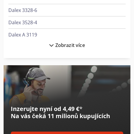
Dalex 3328-6
Dalex 3528-4
Dalex A 3119
Zobrazit více
Dalex Pl 40
Dalex Pms 10-2
Dalex Pms 10-4
Dalex Pms 12
Dalex Pms 14-4
Inzerujte nyní od 4,49 €
*
Dalex Sf 16
Na vás čeká
11 milionů kupujících
Dalex Sf 204
Dalex Sf 8