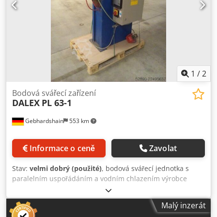
1
/
2
Bodová svářecí zařízení
DALEX
PL 63-1
Gebhardshain
553 km
Informace o ceně
Zavolat
Stav:
velmi dobrý (použité)
, bodová svářecí jednotka s
paralelním uspořádáním a vodním chlazením výrobce
DALEX, typ PL 63-1 jmenovitý výkon při 50% provozním
cyklu: 63 kVA sekundární zkratový proud: 31,5 kA
Malý inzerát
sekundární napětí naprázdno: 7,04 V síla elektrody: 390