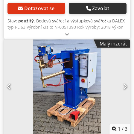
Dotazovat se
Zavolat
Stav:
použitý
, Bodová svářecí a výstupková svářečka DALEX
typ PL 63 Výrobní číslo: N-0051390 Rok výroby: 2018 Výkon
při 50 % ED: 63 kVA Výkon při 100 % ED: 44,5 kVA Maximální
svařovací výkon: 182 kVA Jmenovitý svařovací proud: 8,77 kA
Malý inzerát
Vyložení: 250–550 mm Vzdálenost mezi rameny max.: 150–
310 mm Průměr horní elektrodenní rameno: 50 mm
Průměr dolního elektrodenního ramene: 60 mm Průměr
držáku elektrod: 25 mm Zdvih elektrody max.: 65 mm Síla
elektrody: 100–600 daN Provozní tlak vzduchu: 1–6 bar
Připojení do sítě: 400 V, 50 Hz Jmenovitý proud: 158 A
Příkon: 137 kVA - Tyristorový výkonový stupeň - Řízení
svařování HARMS+WENDE – HWH MPS 10β - 5-časové
řízení, bodování jednotlivých i sériových bodů, 8 programů
- Síla elektrod plynule nastavitelná regulací tlaku vzduchu -
Paralelní vedení elektrod - Svářecí válec s jednoduchým
zdvihem Dcjdpfsycv Saox Aanok - Voda chlazení pomocí
externího chladicího zařízení (zařízení pro zpětnou
cirkulaci vody není součástí dodávky) - Elektrický nožní
1
/
3
spínač - Rozvaděč s řízením pevně upevněný na stroji -