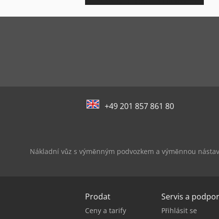
+49 201 857 861 80
Nákladní vůz s výměnným podvozkem a výměnnou násta
Prodat
Servis a podpo
Ceny a tarify
Přihlásit se