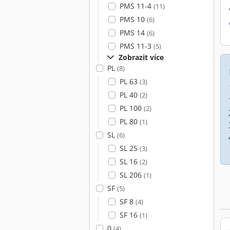
PMS 11-4
(11)
PMS 10
(6)
PMS 14
(6)
PMS 11-3
(5)
Zobrazit více
PL
(8)
PL 63
(3)
PL 40
(2)
PL 100
(2)
PL 80
(1)
SL
(6)
SL 25
(3)
SL 16
(2)
SL 206
(1)
SF
(5)
SF 8
(4)
SF 16
(1)
0
(4)