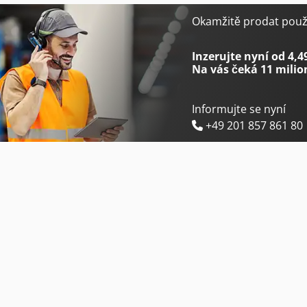
Dalex Pl 63
Dalex Sl 202
Okamžitě prodat použi
Dalex Pms 10-2
Dalex Sl 204
Inzerujte nyní od 4,4
Na vás čeká
11 milio
Informujte se nyní
+49 201 857 861 80