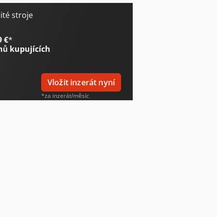
té stroje
9 €
*
nů kupujících
Vložit inzerát nyní
*za inzerát/měsíc