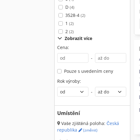
D
(4)
3528-4
(2)
1
(2)
2
(2)
Zobrazit více
Cena:
-
Pouze s uvedením ceny
Rok výroby:
-
Umístění
Vaše zjištěná poloha:
Česká
republika
(změnit)