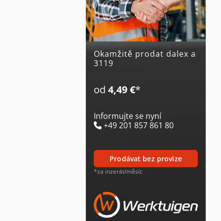
Okamžitě prodat dalex a
3119
od
4,49 €
*
Informujte se nyní
+49 201 857 861 80
prodávat bez provize
*za inzerát/měsíc