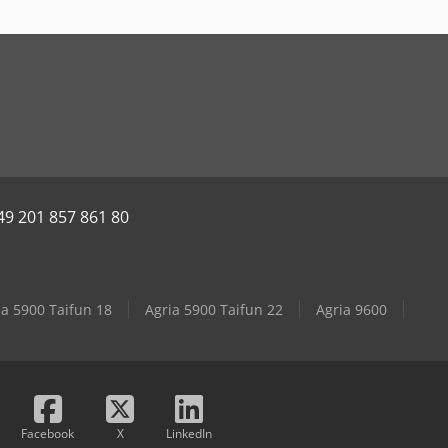
49 201 857 861 80
ia 5900 Taifun 18
Agria 5900 Taifun 22
Agria 9600
Facebook
X
LinkedIn