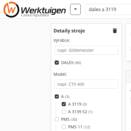
Česká republika
Detaily stroje
Výrobce:
DALEX
(86)
Model:
A
(3)
A 3119
(0)
A 3139 S2
(1)
PMS
(30)
PMS 11
(12)