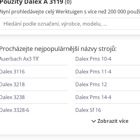
Použitý Dalex A 3119
(0)
Nyní prohledávejte celý Werktuigen s více než 200 000 použit
Procházejte nejpopulárnější názvy strojů:
Auerbach Ax3 Tlf
Dalex Pms 10-4
Dalex 3116
Dalex Pms 11-4
Dalex 3218
Dalex Pms 12
Dalex 3238
Dalex Pms 14-4
Dalex 3328-6
Dalex Sf 16
Zobrazit více
Dalex 3528-4
Dalex Sf 204
Dalex Pl 40
Dalex Sf 8