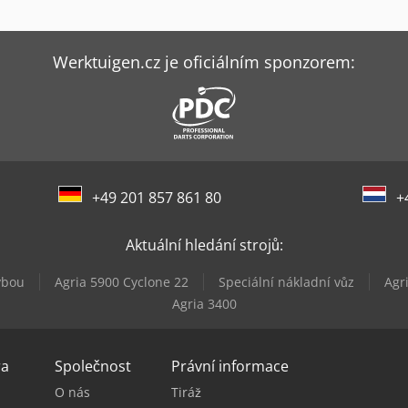
Werktuigen.cz je oficiálním sponzorem:
+49 201 857 861 80
+
Aktuální hledání strojů:
vbou
Agria 5900 Cyclone 22
Speciální nákladní vůz
Agr
Agria 3400
ra
Společnost
Právní informace
O nás
Tiráž