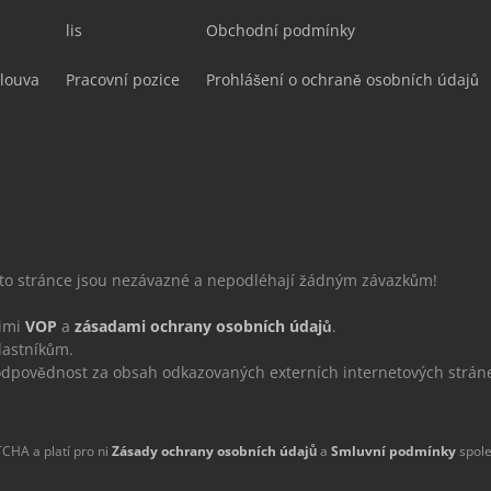
lis
Obchodní podmínky
louva
Pracovní pozice
Prohlášení o ochraně osobních údajů
éto stránce jsou nezávazné a nepodléhají žádným závazkům!
šimi
VOP
a
zásadami ochrany osobních údajů
.
lastníkům.
povědnost za obsah odkazovaných externích internetových strán
CHA a platí pro ni
Zásady ochrany osobních údajů
a
Smluvní podmínky
spole