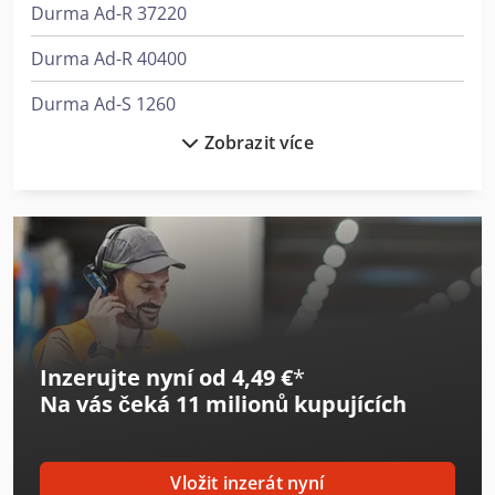
Durma Ad-R 37220
Durma Ad-R 40400
Durma Ad-S 1260
Zobrazit více
Durma Ad-S 2060
Durma Ad-S 30320
Durma Ad-S 40320
Durma Ad-S 40400
Durma Ad-S 40600
Inzerujte nyní od 4,49 €
*
Durma Ad-S 60320
Na vás čeká
11 milionů kupujících
Durma Ad-S 60400
Durma Ad-S 60600
Vložit inzerát nyní