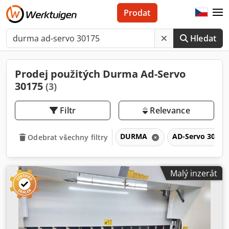
Prodat
Hledat
Prodej použitých Durma Ad-Servo
30175
(3)
Filtr
Relevance
DURMA
AD-Servo 3017
Odebrat všechny filtry
Malý inzerát