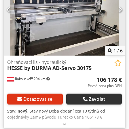
1
/
6
Ohraňovací lis - hydraulický
HESSE by DURMA
AD-Servo 30175
106 178 €
Rakousko
204 km
Pevná cena plus DPH
Dotazovat se
Zavolat
Stav:
nový
, Stav nový Doba dodání cca 10 týdnů od
objednávky Země původu Turecko Cena 106178 €
Leasingová splátka 2006,76 €/měsíc Lisovací síla 175 t