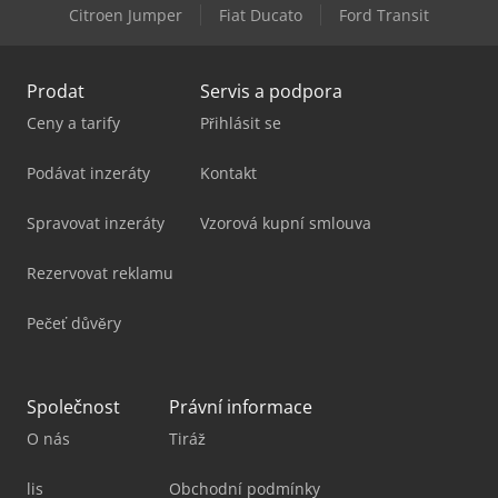
Citroen Jumper
Fiat Ducato
Ford Transit
Durma Tpl93
Prodat
Servis a podpora
Ceny a tarify
Přihlásit se
Podávat inzeráty
Kontakt
Spravovat inzeráty
Vzorová kupní smlouva
Rezervovat reklamu
Pečeť důvěry
Společnost
Právní informace
O nás
Tiráž
lis
Obchodní podmínky