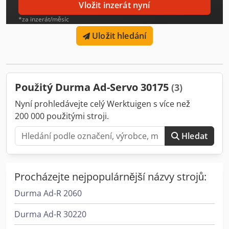
kuličkových šroubů Ruční korunování Evropský držák
Vložit inzerát nyní
nástrojů Posuvná přední ramena možnosti - Řídicí jednotka
*za inzerát/měsíc
DELEM 69S (3D řízení) Crjdetr Dk Espfx Ai Tof -
Motorizované korunování - 6 os X=650mm Y1, Y2, X ,R , Z1,
Uložit hledání
Z2 (lisovací brzda řízená v 6 osách) lisovací brzda) -Spodní
nástroj evropský M.460R.85 -Evropský horní nástroj
P135.75.R08
Použitý Durma Ad-Servo 30175
(3)
Nyní prohledávejte celý Werktuigen s více než
200 000 použitými stroji.
Hledat
Procházejte nejpopulárnější názvy strojů:
Durma Ad-R 2060
Durma Ad-R 30220