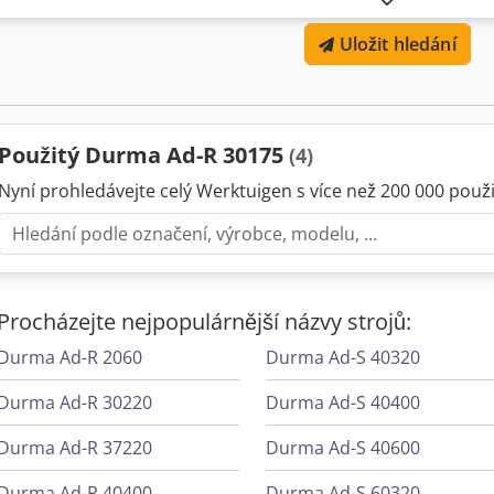
Celkem 4 osy Maximální zdvih mm: 265 Korunkový systém Wila Upín
Uložit hledání
1050
Použitý Durma Ad-R 30175
(4)
Nyní prohledávejte celý Werktuigen s více než 200 000 použit
Procházejte nejpopulárnější názvy strojů:
Durma Ad-R 2060
Durma Ad-S 40320
Durma Ad-R 30220
Durma Ad-S 40400
Durma Ad-R 37220
Durma Ad-S 40600
Durma Ad-R 40400
Durma Ad-S 60320