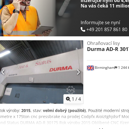
Inzerujte nyní od 4,4
průmyslovou techniku Lukas van Rossum
Na vás čeká
11 milio
Informujte se nyní
+49 201 857 861 80
Ohraňovací lisy
Durma
AD-R 301
Birmingham
1 244
1
/
4
Rok výroby:
2015
, stav:
velmi dobrý (použité)
, Použité moderní str
3metre x 175ton cnc pressbrake na prodej Codpfx Aioiztghjdsrf Mo
and Status DURMA AD-R 30175 Rok výroby 2015 Oblíbené CNC řízen
mm: 3100mm / 3metry Maximální lisovací síla kN: 1750 / 175tun Dvo