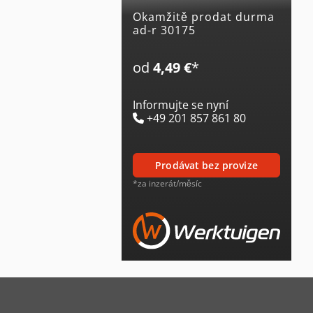
Okamžitě prodat durma
ad-r 30175
od
4,49 €
*
Informujte se nyní
+49 201 857 861 80
prodávat bez provize
*za inzerát/měsíc