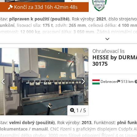
Končí za
33
d
16
h
42
min
47
s
Stav:
připraven k použití (použité)
, Rok výroby:
2021
, číslo stroje/v
funkční
, lisovací síla:
175 t
, zdvih:
265 mm
, celková délka:
4 100 m
hmotnost:
12 000 kg
, pracovní šířka:
3 050 mm
, Žádná minimální c
dražitelovi! Podání nabídky zavazuje k vyzvednutí v termínu od 21. 
síla: 175 t Zdviž: 265 mm Pracovní délka: 3 050 mm Řízení: Durmazl
Ohraňovací lis
kg Dolní nástroje, hmotnost: 16 kg Skříňka na nářadí, výrobce: Ap
HESSE by DURM
Csdszquplopfx Aidorf Celková délka: 4 100 mm Celková šířka: 1 80
30175
hmotnost: 12 000 kg VYBAVENÍ - Různé nástroje pro ohýbání - Raznice
ohýbání - Dílenská zásuvková skříň, výrobce: SSI Schäfer - Obsah dí
Externí reference: Lebtig – Lot 77
Debrecen
513 km
1
/
5
Stav:
velmi dobrý (použité)
, Rok výroby:
2013
, Funkčnost:
plně fun
dokumentace / manuál
, CNC řízení s grafickým displejem Csdpfx A
Maximální délka ohybu: 3000 mm Síťové připojení Řízení 4 os Lisova