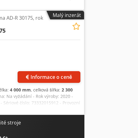
Malý inzerát
ma AD-R 30175, rok
75
Informace o ceně
élka:
4 000 mm
, celková šířka:
2 300
a: Na vyžádání - Rok výroby: 2020 -
- Sériové číslo: 73332015912 - Provozní
 - Max. pracovní šířka [mm]: 3100 -
 600 - Max. zdvih [mm]: 195 - Nářadí
š x v) - Transportní hmotnost [kg]:
té stroje
ční informace DPH: Uvedená cena je bez
 a výkup kdykoliv možné pro veškerou