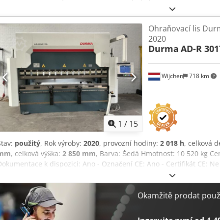
může být nastavena na 8 mm Automaticky řízené předepnutí stolu
Ohraňovací lis Dur
2020
Durma
AD-R 301
Wijchen
718 km
1
/
15
Stav:
použitý
, Rok výroby:
2020
, provozní hodiny:
2 018 h
, celková d
mm
, celková výška:
2 850 mm
, Barva: Šedá Hmotnost: 10 520 kg Cen
Dokumentace k dispozici: Ano - Označení CE: Ano - Certifikát CE: Ne 
hodiny: 2018 - Řízení: CNC - Výkon [kW]: 18,5 - Lisovací síla [t]: 175
Vzdálenost mezi stojany [mm]: 2500 - Hloubka zadního dorazu [mm]:
v ceně: Ano - Transportní rozměry: 4000mm x 2300mm x 2850mm (d x 
Okamžitě prodat použi
10520kg - Počet transportních balíků: 1 Crsdpfjyypfisx Aidsf Finan
DPH DPH/režim rozdílu: DPH odpočitatelné pro podnikatele Doprava