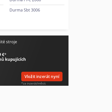
Durma Sbt 3006
Durma Sbt 3010
Durma Sbt 4006
té stroje
9 €
*
nů kupujících
Vložit inzerát nyní
*za inzerát/měsíc