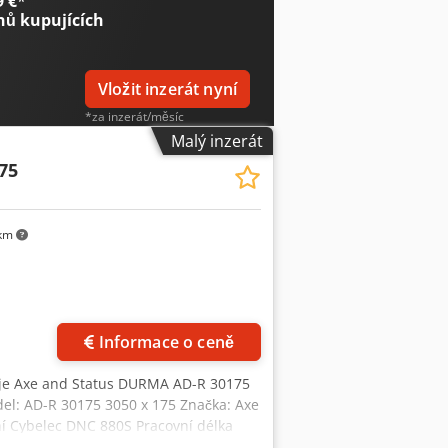
9 €
*
nů kupujících
Vložit inzerát nyní
*za inzerát/měsíc
Malý inzerát
75
 km
Informace o ceně
oje Axe and Status DURMA AD-R 30175
del: AD-R 30175 3050 x 175 Značka: Axe
í Cybelec DNC 880S Pracovní délka
uosé zpětné měřidlo - osa R a osa X