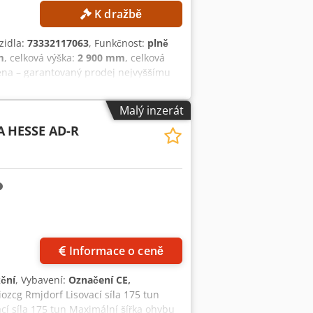
K dražbě
ozidla:
73332117063
, Funkčnost:
plně
m
, celková výška:
2 900 mm
, celková
ena – garantovaný prodej nejvyššímu
9. do 1. 10.! TECHNICKÉ ÚDAJE Lisovací
ar DT-15 Horní nástroje, hmotnost: 11
Malý inzerát
fel TECHNICKÉ ÚDAJE STROJE
A
HESSE AD-R
0 mm Celková výška: 2 900 mm Celková
 - Matrice - Další nástroje pro
lenské zásuvkové skříně odpovídá stroji
Informace o ceně
kční
, Vybavení:
Označení CE,
iozcg Rmjdorf Lisovací síla 175 tun
cí síla 175 tun Maximální šířka ohybu