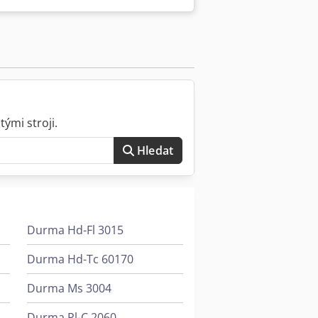
ání nástrojů Euro tooling Hmotnost kg
ými stroji.
Hledat
Durma Hd-Fl 3015
Durma Hd-Tc 60170
Durma Ms 3004
Durma Pl-C 2060