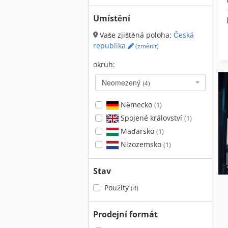
Umístění
Vaše zjištěná poloha:
Česká
republika
(změnit)
okruh:
Neomezený
(4)
Německo
(1)
Spojené království
(1)
Maďarsko
(1)
Nizozemsko
(1)
Stav
Použitý
(4)
Prodejní formát