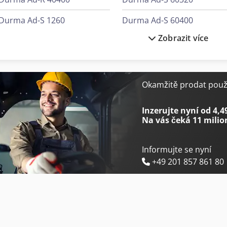
Durma Ad-S 1260
Durma Ad-S 60400
Zobrazit více
Durma Ad-S 2060
Durma Ad-S 60600
Durma Ad-S 30220
Durma Ad-S 80800
Durma Ad-S 30320
Durma Ad-Servo 30220
Okamžitě prodat použi
Durma Ad-S 40220
Durma Hd-F 3015
Inzerujte nyní od 4,4
Na vás čeká
11 milio
Informujte se nyní
+49 201 857 861 80