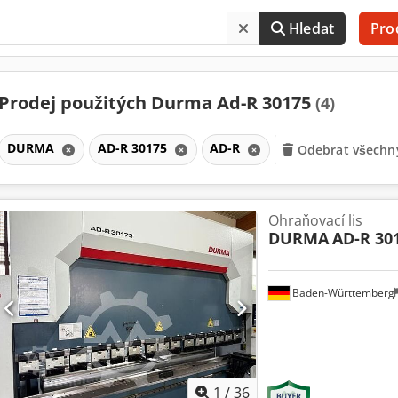
Hledat
Pro
Prodej použitých Durma Ad-R 30175
(4)
DURMA
AD-R 30175
AD-R
Odebrat všechny
Ohraňovací lis
DURMA
AD-R 30
Baden-Württemberg
1
/
36