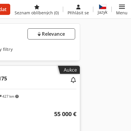
dat
Jazyk
Seznam oblíbených
(0)
Přihlásit se
Menu
Relevance
 filtry
Aukce
175
427 km
55 000 €