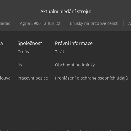
Aktuální hledání strojů:
ladač
Agria 5900 Taifun 22
Brusky na brzdové čelisti
A
ra
Společnost
Právní informace
O nás
Tiráž
lis
Obchodní podmínky
louva
Pracovní pozice
Prohlášení o ochraně osobních údajů