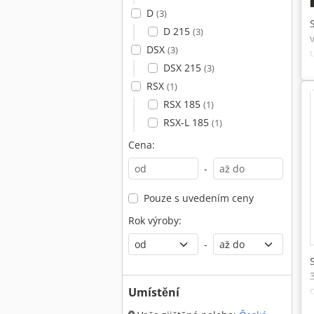
D
(3)
D 215
(3)
DSX
(3)
DSX 215
(3)
RSX
(1)
RSX 185
(1)
RSX-L 185
(1)
Cena:
-
Pouze s uvedením ceny
Rok výroby:
-
Umístění