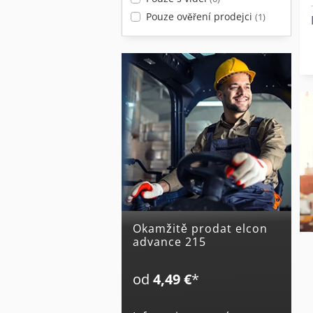
Pouze ověření prodejci
(1)
Okamžitě prodat elcon
advance 215
od
4,49 €
*