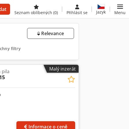
dat
Jazyk
Seznam oblíbených
(0)
Přihlásit se
Menu
Relevance
chny filtry
Malý inzerát
 pila
15
Informace o ceně