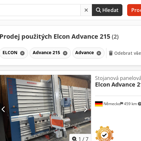
Hledat
Pro
Prodej použitých Elcon Advance 215
(2)
ELCON
Advance 215
Advance
Odebrat vše
Stojanová panelová
Elcon
Advance 2
Německo
459 km
1
/
7