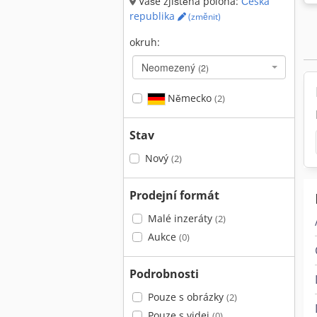
Vaše zjištěná poloha:
Česká
republika
(změnit)
okruh:
Neomezený
(2)
Německo
(2)
Stav
Nový
(2)
Prodejní formát
Malé inzeráty
(2)
Aukce
(0)
Podrobnosti
Pouze s obrázky
(2)
Pouze s videi
(0)