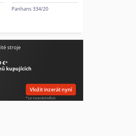
Panhans 334/20
Panhans 336/20
Scherer Feinbau Vdz 220 / Ds
té stroje
9 €
*
nů kupujících
Vložit inzerát nyní
*za inzerát/měsíc