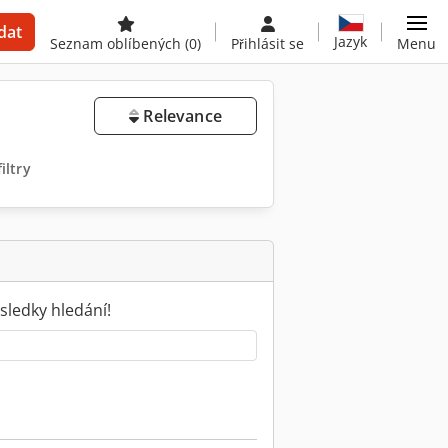
dat
Jazyk
Seznam oblíbených
(0)
Přihlásit se
Menu
Relevance
iltry
sledky hledání!