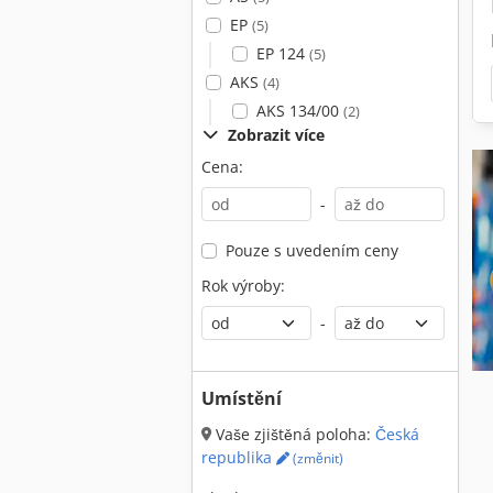
EP
(5)
EP 124
(5)
AKS
(4)
AKS 134/00
(2)
Zobrazit více
Cena:
-
Pouze s uvedením ceny
Rok výroby:
-
Umístění
Vaše zjištěná poloha:
Česká
republika
(změnit)