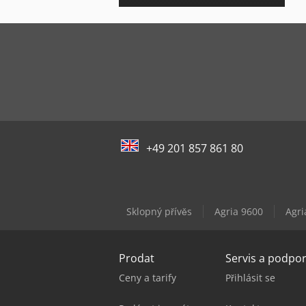
+49 201 857 861 80
Sklopný přívěs
Agria 9600
Agri
Prodat
Servis a podpo
Ceny a tarify
Přihlásit se