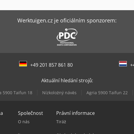
Werktuigen.cz je oficiálním sponzorem:
+49 201 857 861 80
+
Aktuální hledání strojů:
a 5900 Taifun 18
Nízkoložný návěs
Agria 5900 Taifun 22
ra
Společnost
Právní informace
O nás
Tiráž