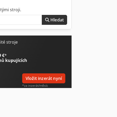
ými stroji.
Hledat
té stroje
9 €
*
nů kupujících
Vložit inzerát nyní
*za inzerát/měsíc