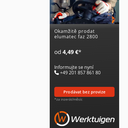
Okamžitě prodat
elumatec faz 2800
od
4,49 €
*
Informujte se nyní
+49 201 857 861 80
prodávat bez provize
*za inzerát/měsíc