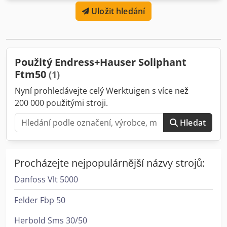
připojení: Procesní připojení: závitové, přírubové a
Uložit hledání
hygienické (Tri-Clamp). Teplota: -50 až +280 °C Tlak: -1 až
+25 bar Délka senzoru: 145 mm, 200 mm Materiál snímače:
316L (3,2 µm, 0,8 µm, potažený PTFE, potažený ETFE)
Mezinárodní certifikáty ochrany proti výbuchu K dispozici
jsou 4 kusy
Použitý Endress+Hauser Soliphant
Ftm50
(1)
Nyní prohledávejte celý Werktuigen s více než
200 000 použitými stroji.
Hledat
Procházejte nejpopulárnější názvy strojů:
Danfoss Vlt 5000
Felder Fbp 50
Herbold Sms 30/50