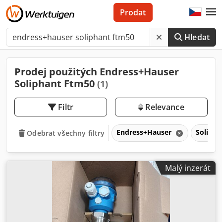
Prodat
Hledat
Prodej použitých Endress+Hauser
Soliphant Ftm50
(1)
Filtr
Relevance
Endress+Hauser
Soliph
Odebrat všechny filtry
Malý inzerát