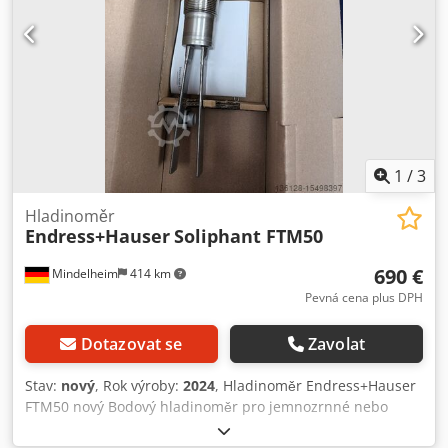
1
/
3
Hladinoměr
Endress+Hauser
Soliphant FTM50
690 €
Mindelheim
414 km
Pevná cena plus DPH
Dotazovat se
Zavolat
Stav:
nový
, Rok výroby:
2024
, Hladinoměr Endress+Hauser
FTM50 nový Bodový hladinoměr pro jemnozrnné nebo
práškovité sypké látky. Dcsdper E Uf Sofx Akqek Procesní