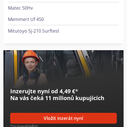
Matec 50Hv
Memmert Uf 450
Mitutoyo Sj-210 Surftest
Inzerujte nyní od 4,49 €
*
Na vás čeká
11 milionů kupujících
Vložit inzerát nyní
*za inzerát/měsíc