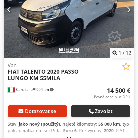
středová loketní opěrka, křídlové dveře, centrální zamykání
s dálkovým ovládáním, 3pólová elektrická zásuvka, chladicí
jednotka Carrier Xarios 200, pohotovostní hmotnost: 2061
kg, užitečné zatížení: 929 kg atd. Omyl, mezitímní prodej a
pravopisné chyby vyhrazeny. Prodej jen podnikatelům a na
export. !!!! Vin-4936 !!!! Klíčové číslo 188 !!!!!
Zkušební/provozní jízda na TÜV Dekra nebo Fiat možná !!!!!
Na přání s novým TÜV !!!!! Dedpfx Aqjxyr Svjpokr
1
/
12
Van
FIAT
TALENTO 2020 PASSO
LUNGO KM 55MILA
14 500 €
Carditello
994 km
Pevná cena plus DPH
Dotazovat se
Zavolat
Stav:
jako nový (použitý)
, najeté kilometry:
55 000 km
, typ
paliva:
nafta
, emisní třída:
Euro 6
, Rok výroby:
2020
, FIAT
TALENTO, rok výroby 2020, motor 2.0 diesel, dlouhý rozvor,