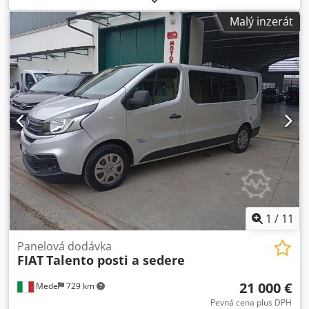
najeto 55 000 km, jediný majitel, klimatizace, originální
Malý inzerát
rádio, parkovací senzory, obuté pneumatiky, servisováno,
záruka 1 rok, možnost financování. Dkodpfxowwimuj Aqpor
1
/
11
Panelová dodávka
FIAT
Talento posti a sedere
21 000 €
Mede
729 km
Pevná cena plus DPH