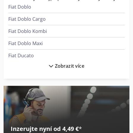
3516190575 (také WhatsApp)
Fiat Doblo
Fiat Doblo Cargo
Fiat Doblo Kombi
Fiat Doblo Maxi
Fiat Ducato
Zobrazit více
Fiat Ducato 30
Fiat Ducato Maxi
Fiat Fiorino
Fiat Scudo
Fiat Sklápěč
Inzerujte nyní od 4,49 €
*
Ford Cargo