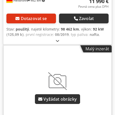
11 990 €
Heilbronn
462 km
Pevná cena plus DPH
Dotazovat se
Zavolat
Stav:
použitý
, najeté kilometry:
98 462 km
, výkon:
92 kW
(125,09 k)
, první registrace:
08/2019
, typ paliva:
nafta
,
celková hmotnost:
3 000 kg
, barva:
bílý
, typ převodu:
mechanický
, emisní třída:
Euro 6
, počet míst k sezení:
3
,
Malý inzerát
délka ložné plochy:
2 600 mm
, šířka ložného prostoru:
1 830 mm
, výška ložného prostoru:
1 750 mm
, Vybavení:
ABS, centrální zamykání, elektronický stabilizační
program (ESP), klimatizace, sazečkový filtr
, 3-místné,
posilovač řízení, airbag řidiče, 6stupňová manuální
převodovka, otáčkoměr, posilovač řízení, elektrická okna,
palubní počítač, elektrická vnější zrcátka, středová loketní
opěrka, křídlové dveře, klimatizace, centrální zamykání s
dálkovým ovládáním, elektrická přípojka, chladící agregát
Vyžádat obrázky
Carrier Vatna 200, chladící desky, mrazák atd. Vyhrazujeme
si právo na omyly, mezitímní prodej a tiskové chyby.
Dsdpfsy Iiqhjx Aqpokr Prodej pouze podnikatelům a na