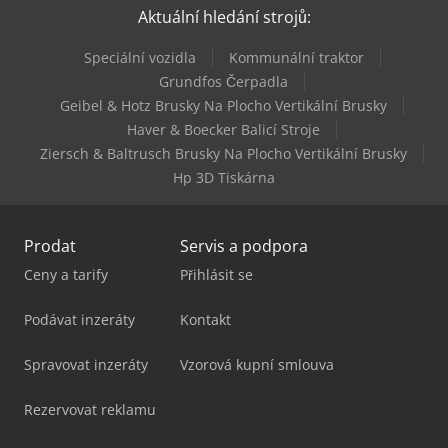
Aktuální hledání strojů:
Vw Caravelle
Speciální vozidla
Kommunální traktor
Vw Crafter 35
Grundfos Čerpadla
Geibel & Hotz Brusky Na Plocho Vertikální Brusky
Vw T 3
Haver & Boecker Balicí Stroje
Ziersch & Baltrusch Brusky Na Plocho Vertikální Brusky
Hp 3D Tiskárna
Prodat
Servis a podpora
Ceny a tarify
Přihlásit se
Podávat inzeráty
Kontakt
Spravovat inzeráty
Vzorová kupní smlouva
Rezervovat reklamu