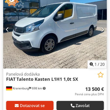
2017
, Vybavení:
ABS, centrální zamykání, klimatizace
,
Použitá chladírenská dodávka Fiat Talento 145 Ecojet,
chladicí jednotka Lamar LMK 2,0 PLUS s ATP FRCX platnou
do 10/2026, provozní teplota -20°C, první registrace 2017,
manuální převodovka s 6 stupni + zpátečka, celková délka 5
540 mm, celková hmotnost 3 040 kg, užitečné zatížení 890
kg, klimatizace, ABS, tempomat, Euro6, centrální zamykání,
elektrická okna a zrcátka, rádio, najeto 390 000 km, dobrý
stav. Dedpfeup T Tmsx Aqpjkr
1
/
20
Panelová dodávka
FIAT
Talento Kasten L1H1 1,0t SX
13 500 €
Kranenburg
698 km
Pevná cena plus DPH
Dotazovat se
Zavolat