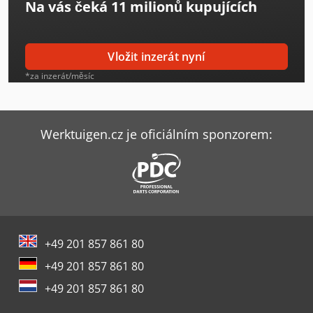
Na vás čeká
11 milionů kupujících
Ford Tourneo
Ford Tourneo Connect
Vložit inzerát nyní
Ford Transit Cassone
*za inzerát/měsíc
Ford Transit Doka
Ford Transit Kombi
Werktuigen.cz je oficiálním sponzorem:
Iveco Eurocargo
Iveco Eurocargo 120
Opel Movano
+49 201 857 861 80
Opel Vivaro L
+49 201 857 861 80
Renault Trafic L
+49 201 857 861 80
Vw Caddy Maxi