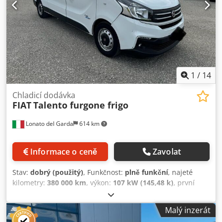
1
/
14
Chladicí dodávka
FIAT
Talento furgone frigo
Lonato del Garda
614 km
Informace o ceně
Zavolat
Stav:
dobrý (použitý)
, Funkčnost:
plně funkční
, najeté
kilometry:
380 000 km
, výkon:
107 kW (145,48 k)
, první
registrace:
09/2017
, typ paliva:
nafta
, celková hmotnost:
3 040 kg
, další kontrola (TÜV):
10/2025
, barva:
bílý
, typ
Malý inzerát
převodu:
mechanický
, emisní třída:
Euro 5
, Rok výroby: