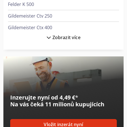
Felder K 500
Gildemeister Ctv 250
Gildemeister Ctx 400
Zobrazit více
Gildemeister Ctx 420 Linear
Gildemeister Ctx 420 Linear V6
Gildemeister Ctx 500
Gildemeister Gac 42
Gildemeister Nef 320
Inzerujte nyní od 4,49 €
*
Gildemeister Nef 320 K
Na vás čeká
11 milionů kupujících
Gildemeister Nef 400
Gildemeister Nef 520
Vložit inzerát nyní